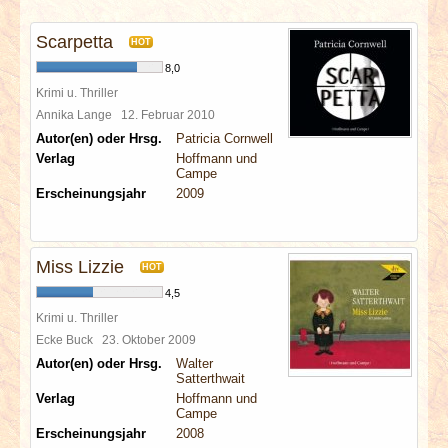
INTERVIEWS
Scarpetta
HOT
SPECIALS
8,0
Krimi u. Thriller
REDAKTION
Annika Lange
12. Februar 2010
Autor(en) oder Hrsg.
Patricia Cornwell
Verlag
Hoffmann und
LINKS
Campe
Erscheinungsjahr
2009
ARCHIV
Miss Lizzie
HOT
4,5
Krimi u. Thriller
Ecke Buck
23. Oktober 2009
Autor(en) oder Hrsg.
Walter
Satterthwait
Verlag
Hoffmann und
Campe
Erscheinungsjahr
2008