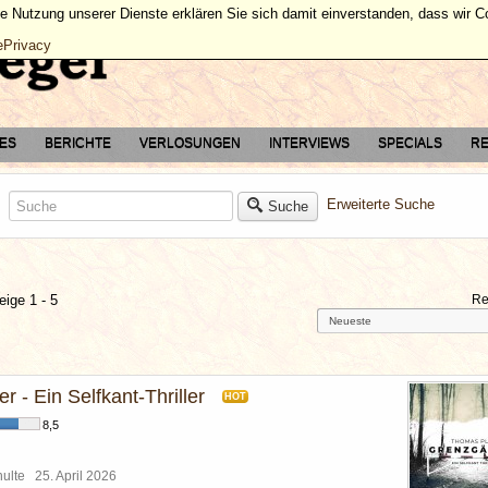
ie Nutzung unserer Dienste erklären Sie sich damit einverstanden, dass wir 
ePrivacy
TES
BERICHTE
VERLOSUNGEN
INTERVIEWS
SPECIALS
RE
Erweiterte Suche
Suche
eige 1 - 5
Re
 - Ein Selfkant-Thriller
HOT
8,5
chulte
25. April 2026