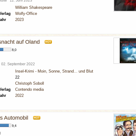
chulte
12. Juni 2023
William Shakespeare
Verlag
Wolfy-Office
ahr
2023
nacht auf Oland
HOT
8,0
l
02. September 2022
Insel-Krimi - Moin, Sonne, Strand... und Blut
22
Christoph Soboll
Verlag
Contendo media
ahr
2022
s Automobil
HOT
9,4
d