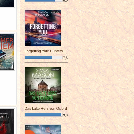
8,0
¯¯¯¯¯¯¯¯¯¯¯¯¯¯¯¯¯¯¯¯¯¯¯¯
Forgetting You: Hunters
7,3
¯¯¯¯¯¯¯¯¯¯¯¯¯¯¯¯¯¯¯¯¯¯¯¯
Das kalte Herz von Oxford
9,8
¯¯¯¯¯¯¯¯¯¯¯¯¯¯¯¯¯¯¯¯¯¯¯¯