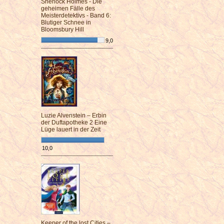
Sherlock Holmes - Die
geheimen Fälle des
Meisterdetektivs - Band 6:
Blutiger Schnee in
Bloomsbury Hill
9,0
¯¯¯¯¯¯¯¯¯¯¯¯¯¯¯¯¯¯¯¯¯¯¯¯
Luzie Alvenstein – Erbin
der Duftapotheke 2 Eine
Lüge lauert in der Zeit
10,0
¯¯¯¯¯¯¯¯¯¯¯¯¯¯¯¯¯¯¯¯¯¯¯¯
Keeper of the lost Cities –