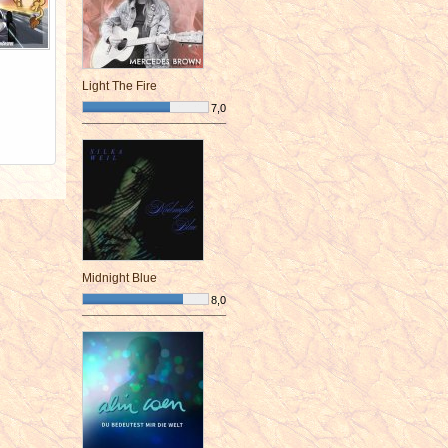
Light The Fire
7,0
¯¯¯¯¯¯¯¯¯¯¯¯¯¯¯¯¯¯¯¯¯¯¯¯
Midnight Blue
8,0
¯¯¯¯¯¯¯¯¯¯¯¯¯¯¯¯¯¯¯¯¯¯¯¯