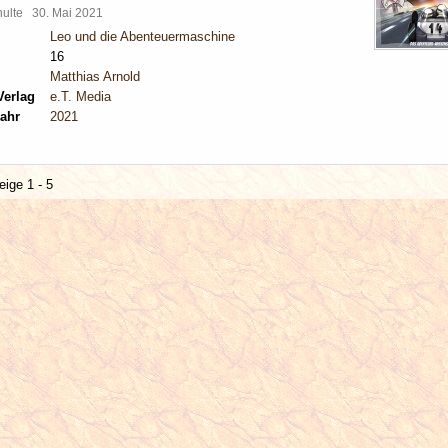
chulte
30. Mai 2021
Leo und die Abenteuermaschine
16
Matthias Arnold
Verlag
e.T. Media
ahr
2021
eige 1 - 5