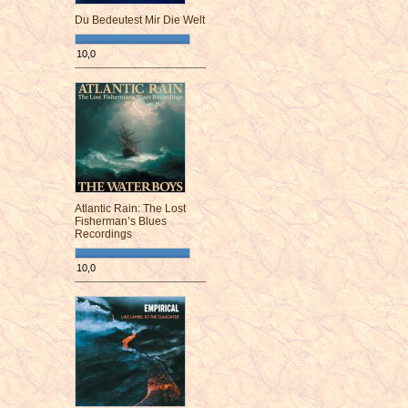
Du Bedeutest Mir Die Welt
10,0
¯¯¯¯¯¯¯¯¯¯¯¯¯¯¯¯¯¯¯¯¯¯¯¯
Atlantic Rain: The Lost
Fisherman’s Blues
Recordings
10,0
¯¯¯¯¯¯¯¯¯¯¯¯¯¯¯¯¯¯¯¯¯¯¯¯