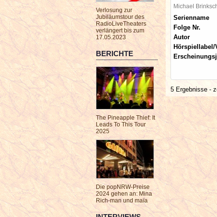
Michael Brinks
Verlosung zur
Jubiläumstour des
Serienname
RadioLiveTheaters
Folge Nr.
verlängert bis zum
Autor
17.05.2023
Hörspiellabel/
BERICHTE
Erscheinungsj
5 Ergebnisse - z
The Pineapple Thief: It
Leads To This Tour
2025
Die popNRW-Preise
2024 gehen an: Mina
Rich-man und maïa
INTERVIEWS