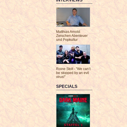
Matthias Arnold:
Zwischen Abenteuer
und Popkultur
Roine Stolt - "We can’t
be stopped by an evil
virus!"
SPECIALS