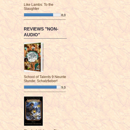
Like Lambs: To the
Slaughter
8,0
¯¯¯¯¯¯¯¯¯¯¯¯¯¯¯¯¯¯¯¯¯¯¯¯
REVIEWS "NON-
AUDIO"
School of Talents 9 Neunte
Stunde: Schatzfieber!
9,0
¯¯¯¯¯¯¯¯¯¯¯¯¯¯¯¯¯¯¯¯¯¯¯¯