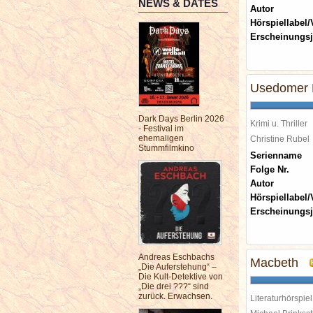
NEWS & DATES
Autor
Hörspiellabel/
Erscheinungsj
Usedomer 
Dark Days Berlin 2026
Krimi u. Thriller
- Festival im
ehemaligen
Christine Rube
Stummfilmkino
Serienname
Folge Nr.
Autor
Hörspiellabel/
Erscheinungsj
Andreas Eschbachs
Macbeth
„Die Auferstehung“ –
Die Kult-Detektive von
„Die drei ???“ sind
zurück. Erwachsen.
Literaturhörspiel