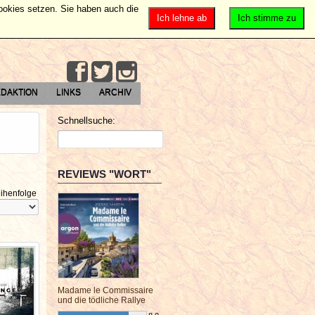
Cookies setzen. Sie haben auch die
Ich lehne ab
Ich stimme zu
DAKTION
LINKS
ARCHIV
Schnellsuche:
REVIEWS "WORT"
ihenfolge
Madame le Commissaire
und die tödliche Rallye