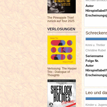
Michael Brinks
Autor
Hörspiellabel/
Erscheinungsj
The Pineapple Thief
zurück auf Tour 2025
VERLOSUNGEN
Schreckens
Krimi u. Thriller
Christine Rube
Serienname
Folge Nr.
Autor
Verlosung: The Harper
Hörspiellabel/
Trio - Dialogue of
Erscheinungsj
Thoughts
Leo und da
Kinder u. Jugen