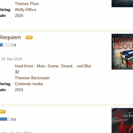
Thomas Plum
Verlag
Wolfy-Office
ahr
2026
Requiem
HOT
7,8
l
19. Mai 2024
Insel-Krimi - Moin, Sonne, Strand... und Blut
32
Thorsten Beckmann
Verlag
Contendo media
ahr
2024
HOT
9,0