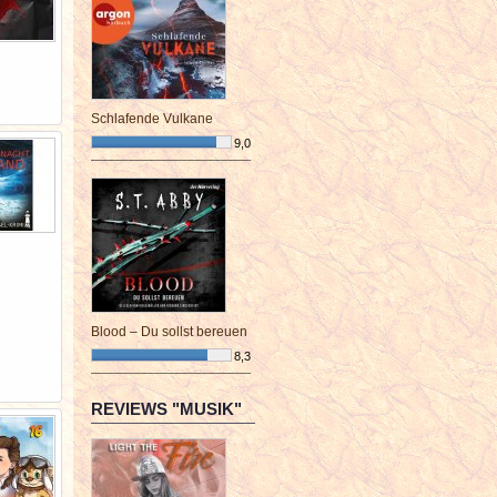
Schlafende Vulkane
9,0
¯¯¯¯¯¯¯¯¯¯¯¯¯¯¯¯¯¯¯¯¯¯¯¯
Blood – Du sollst bereuen
8,3
¯¯¯¯¯¯¯¯¯¯¯¯¯¯¯¯¯¯¯¯¯¯¯¯
REVIEWS "MUSIK"