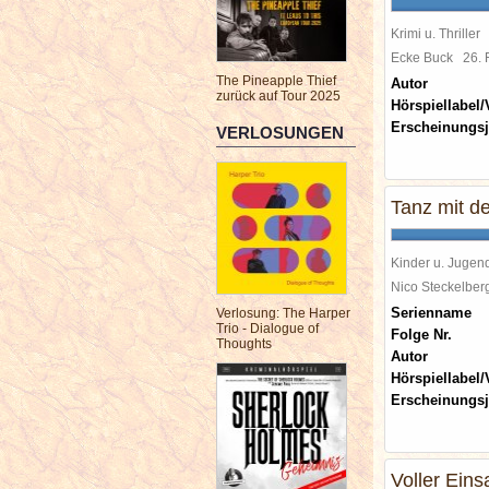
Krimi u. Thriller
Ecke Buck
26.
The Pineapple Thief
Autor
zurück auf Tour 2025
Hörspiellabel/
Erscheinungsj
VERLOSUNGEN
Tanz mit de
Kinder u. Jugen
Nico Steckelbe
Serienname
Verlosung: The Harper
Trio - Dialogue of
Folge Nr.
Thoughts
Autor
Hörspiellabel/
Erscheinungsj
Voller Eins