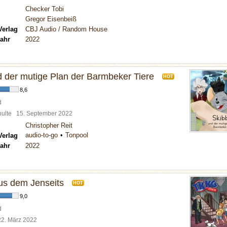
Checker Tobi
Gregor Eisenbeiß
Verlag
CBJ Audio / Random House
ahr
2022
d der mutige Plan der Barmbeker Tiere
HOT
8,6
d
chulte
15. September 2022
Christopher Reit
audio-to-go
Tonpool
Verlag
ahr
2022
s dem Jenseits
HOT
9,0
d
22. März 2022