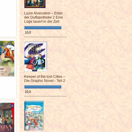
Luzie Alvenstein – Erbin
der Duftapotheke 2 Eine
Lüge lauert in der Zeit
10,0
¯¯¯¯¯¯¯¯¯¯¯¯¯¯¯¯¯¯¯¯¯¯¯¯
Keeper of the lost Cities –
Die Graphic Novel - Teil 2
10,0
¯¯¯¯¯¯¯¯¯¯¯¯¯¯¯¯¯¯¯¯¯¯¯¯