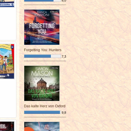
8,0
¯¯¯¯¯¯¯¯¯¯¯¯¯¯¯¯¯¯¯¯¯¯¯¯
Forgetting You: Hunters
7,3
¯¯¯¯¯¯¯¯¯¯¯¯¯¯¯¯¯¯¯¯¯¯¯¯
Das kalte Herz von Oxford
9,8
¯¯¯¯¯¯¯¯¯¯¯¯¯¯¯¯¯¯¯¯¯¯¯¯