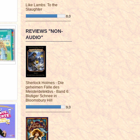
Like Lambs: To the
Slaughter
8,0
¯¯¯¯¯¯¯¯¯¯¯¯¯¯¯¯¯¯¯¯¯¯¯¯
REVIEWS "NON-
AUDIO"
Sherlock Holmes - Die
geheimen Fälle des
Meisterdetektivs - Band 6:
Blutiger Schnee in
Bloomsbury Hill
9,0
¯¯¯¯¯¯¯¯¯¯¯¯¯¯¯¯¯¯¯¯¯¯¯¯