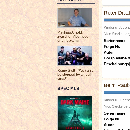
Roter Drac
Kinder u. Jugen
Matthias Arnold:
Nico Steckelbe
Zwischen Abenteuer
und Popkultur
Serienname
Folge Nr.
Autor
Hörspiellabel/
Erscheinungsj
Roine Stolt - "We can’t
be stopped by an evil
virus!"
Beim Raub
SPECIALS
Kinder u. Jugen
Nico Steckelbe
Serienname
Folge Nr.
Autor