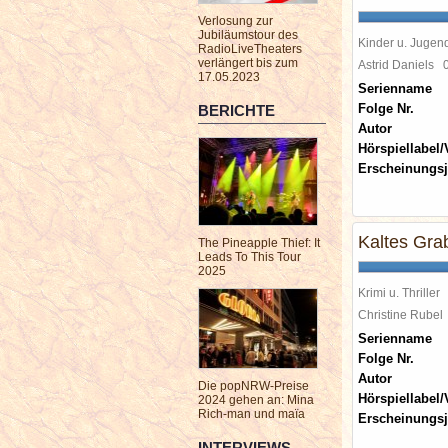
Verlosung zur
Jubiläumstour des
Kinder u. Jugen
RadioLiveTheaters
verlängert bis zum
Astrid Daniels
17.05.2023
Serienname
Folge Nr.
BERICHTE
Autor
Hörspiellabel/
Erscheinungsj
Kaltes Gra
The Pineapple Thief: It
Leads To This Tour
2025
Krimi u. Thriller
Christine Rube
Serienname
Folge Nr.
Autor
Die popNRW-Preise
Hörspiellabel/
2024 gehen an: Mina
Rich-man und maïa
Erscheinungsj
INTERVIEWS