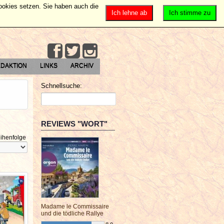
Cookies setzen. Sie haben auch die
Ich lehne ab
Ich stimme zu
DAKTION
LINKS
ARCHIV
Schnellsuche:
REVIEWS "WORT"
ihenfolge
Madame le Commissaire
und die tödliche Rallye