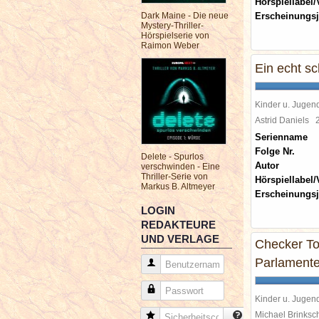
Hörspiellabel/
Dark Maine - Die neue
Erscheinungsj
Mystery-Thriller-
Hörspielserie von
Raimon Weber
Ein echt sc
Kinder u. Jugen
Astrid Daniels
Serienname
Folge Nr.
Delete - Spurlos
Autor
verschwinden - Eine
Thriller-Serie von
Hörspiellabel/
Markus B. Altmeyer
Erscheinungsj
LOGIN
REDAKTEURE
UND VERLAGE
Checker To
Parlamente
Benutzername
Passwort
Kinder u. Jugen
Michael Brinks
Sicherheitscode