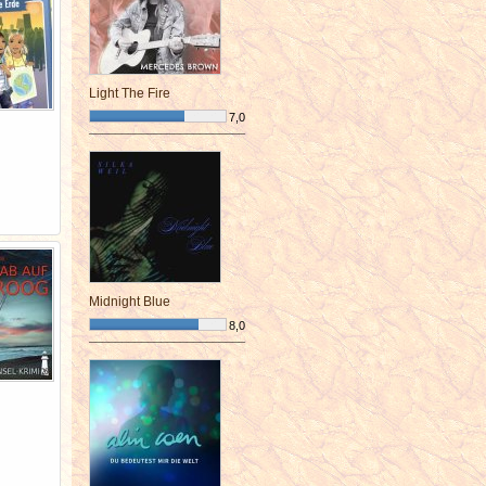
Light The Fire
7,0
¯¯¯¯¯¯¯¯¯¯¯¯¯¯¯¯¯¯¯¯¯¯¯¯
Midnight Blue
8,0
¯¯¯¯¯¯¯¯¯¯¯¯¯¯¯¯¯¯¯¯¯¯¯¯