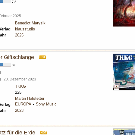
7,8
 Februar 2025
Benedict Matysik
Verlag
klausstudio
ahr
2025
r Giftschlange
HOT
8,0
d
rg
20. Dezember 2023
TKKG
225
Martin Hofstetter
EUROPA
Sony Music
Verlag
ahr
2023
atz für die Erde
HOT