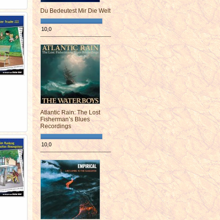
Du Bedeutest Mir Die Welt
10,0
¯¯¯¯¯¯¯¯¯¯¯¯¯¯¯¯¯¯¯¯¯¯¯¯
Atlantic Rain: The Lost
Fisherman’s Blues
Recordings
10,0
¯¯¯¯¯¯¯¯¯¯¯¯¯¯¯¯¯¯¯¯¯¯¯¯