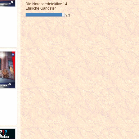
Die Nordseedetektive 14.
Ehrliche Gangster
9,3
¯¯¯¯¯¯¯¯¯¯¯¯¯¯¯¯¯¯¯¯¯¯¯¯