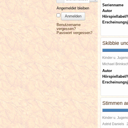
Serienname
Angemeldet bleiben
Autor
Anmelden
Hörspiellabel/
Erscheinungsj
Benutzername
vergessen?
Passwort vergessen?
Skibbie un
Kinder u. Jugen
Michael Brinks
Autor
Hörspiellabel/
Erscheinungsj
Stimmen au
Kinder u. Jugen
Astrid Daniels