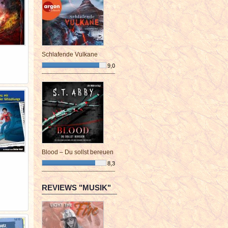
Schlafende Vulkane
9,0
¯¯¯¯¯¯¯¯¯¯¯¯¯¯¯¯¯¯¯¯¯¯¯¯
Blood – Du sollst bereuen
8,3
¯¯¯¯¯¯¯¯¯¯¯¯¯¯¯¯¯¯¯¯¯¯¯¯
REVIEWS "MUSIK"