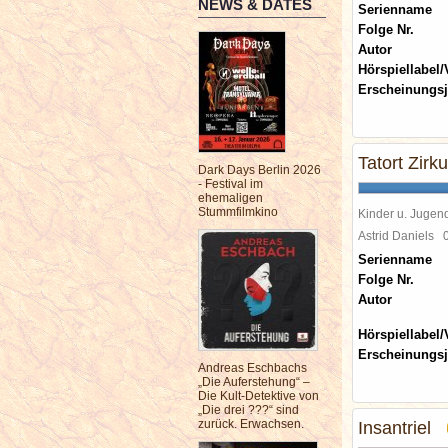
NEWS & DATES
Serienname
Folge Nr.
Autor
Hörspiellabel/
Erscheinungsj
Tatort Zirk
Dark Days Berlin 2026
- Festival im
ehemaligen
Stummfilmkino
Kinder u. Jugen
Astrid Daniels
Serienname
Folge Nr.
Autor
Hörspiellabel/
Erscheinungsj
Andreas Eschbachs
„Die Auferstehung“ –
Die Kult-Detektive von
„Die drei ???“ sind
zurück. Erwachsen.
Insantriel