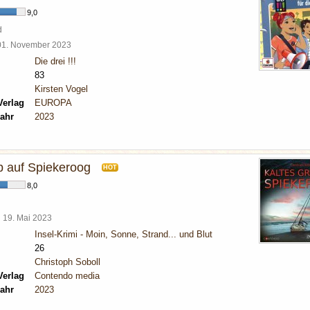
9,0
d
01. November 2023
Die drei !!!
83
Kirsten Vogel
Verlag
EUROPA
ahr
2023
b auf Spiekeroog
HOT
8,0
l
19. Mai 2023
Insel-Krimi - Moin, Sonne, Strand... und Blut
26
Christoph Soboll
Verlag
Contendo media
ahr
2023