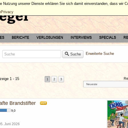
ie Nutzung unserer Dienste erklären Sie sich damit einverstanden, dass wir 
ePrivacy
TES
BERICHTE
VERLOSUNGEN
INTERVIEWS
SPECIALS
RE
Erweiterte Suche
Suche
zeige 1 - 15
Re
1
2
3
afte Brandstifter
HOT
9,0
05. Juni 2026