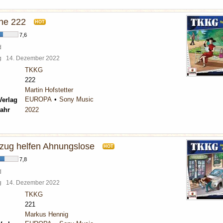
he 222
HOT
7,6
d
rg
14. Dezember 2022
TKKG
222
Martin Hofstetter
EUROPA
Sony Music
Verlag
ahr
2022
zug helfen Ahnungslose
HOT
7,8
d
rg
14. Dezember 2022
TKKG
221
Markus Hennig