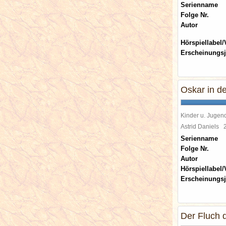
Serienname
Folge Nr.
Autor
Hörspiellabel/
Erscheinungsj
Oskar in de
Kinder u. Jugen
Astrid Daniels
Serienname
Folge Nr.
Autor
Hörspiellabel/
Erscheinungsj
Der Fluch 