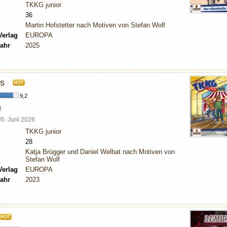
TKKG junior
36
Martin Hofstetter nach Motiven von Stefan Wolf
Verlag
EUROPA
ahr
2025
us
HOT
9,2
d
05. Juni 2026
TKKG junior
28
Katja Brügger und Daniel Welbat nach Motiven von
Stefan Wolf
Verlag
EUROPA
ahr
2023
HOT