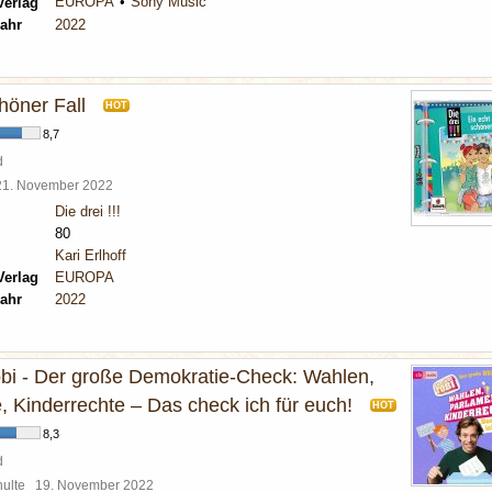
EUROPA
Sony Music
Verlag
ahr
2022
höner Fall
HOT
8,7
d
21. November 2022
Die drei !!!
80
Kari Erlhoff
Verlag
EUROPA
ahr
2022
bi - Der große Demokratie-Check: Wahlen,
, Kinderrechte – Das check ich für euch!
HOT
8,3
d
chulte
19. November 2022