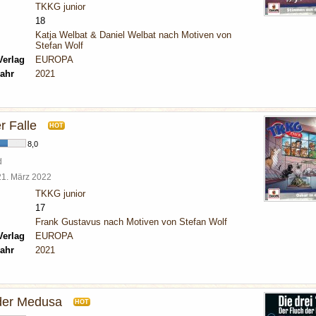
TKKG junior
18
Katja Welbat & Daniel Welbat nach Motiven von
Stefan Wolf
Verlag
EUROPA
ahr
2021
r Falle
HOT
8,0
d
21. März 2022
TKKG junior
17
Frank Gustavus nach Motiven von Stefan Wolf
Verlag
EUROPA
ahr
2021
der Medusa
HOT