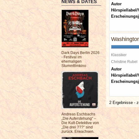
NEWS & DATES
Autor
Hörspiellabel/
Erscheinungsj
Washingto
Dark Days Berlin 2026
Klassiker
- Festival im
ehemaligen
Christine Rube
Stummfilmkino
Autor
Hörspiellabel/
Erscheinungsj
2 Ergebnisse - z
Andreas Eschbachs
„Die Auferstehung“ –
Die Kult-Detektive von
„Die drei ???“ sind
zurück. Erwachsen.