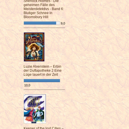
Sherlock Holmes - Die
geheimen Fälle des
Meisterdetektivs - Band 6:
Blutiger Schnee in
Bloomsbury Hill
9,0
¯¯¯¯¯¯¯¯¯¯¯¯¯¯¯¯¯¯¯¯¯¯¯¯
Luzie Alvenstein – Erbin
der Duftapotheke 2 Eine
Lüge lauert in der Zeit
10,0
¯¯¯¯¯¯¯¯¯¯¯¯¯¯¯¯¯¯¯¯¯¯¯¯
Keeper of the lost Cities –