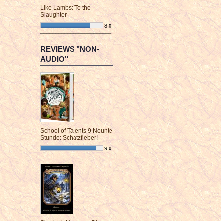
Like Lambs: To the
Slaughter
8,0
¯¯¯¯¯¯¯¯¯¯¯¯¯¯¯¯¯¯¯¯¯¯¯¯
REVIEWS "NON-
AUDIO"
School of Talents 9 Neunte
Stunde: Schatzfieber!
9,0
¯¯¯¯¯¯¯¯¯¯¯¯¯¯¯¯¯¯¯¯¯¯¯¯