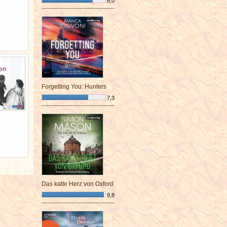
8,0
¯¯¯¯¯¯¯¯¯¯¯¯¯¯¯¯¯¯¯¯¯¯¯¯
Forgetting You: Hunters
7,3
¯¯¯¯¯¯¯¯¯¯¯¯¯¯¯¯¯¯¯¯¯¯¯¯
Das kalte Herz von Oxford
9,8
¯¯¯¯¯¯¯¯¯¯¯¯¯¯¯¯¯¯¯¯¯¯¯¯