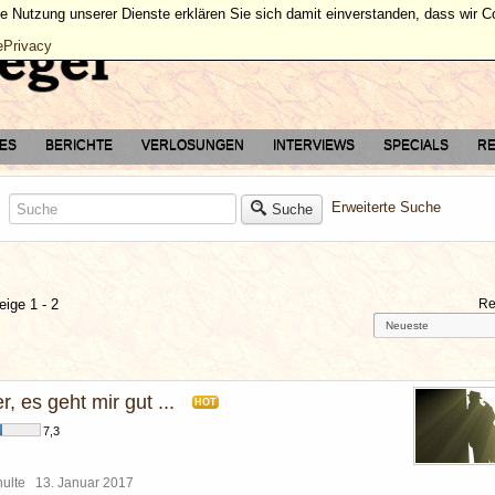
ie Nutzung unserer Dienste erklären Sie sich damit einverstanden, dass wir 
ePrivacy
TES
BERICHTE
VERLOSUNGEN
INTERVIEWS
SPECIALS
RE
Erweiterte Suche
Suche
eige 1 - 2
Re
r, es geht mir gut ...
HOT
7,3
chulte
13. Januar 2017