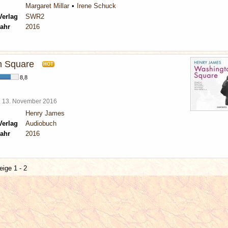
Margaret Millar
Irene Schuck
Verlag
SWR2
ahr
2016
n Square
HOT
8,8
l
13. November 2016
Henry James
Verlag
Audiobuch
ahr
2016
eige 1 - 2