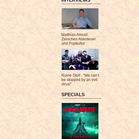
Matthias Arnold:
Zwischen Abenteuer
und Popkultur
Roine Stolt - "We can’t
be stopped by an evil
virus!"
SPECIALS