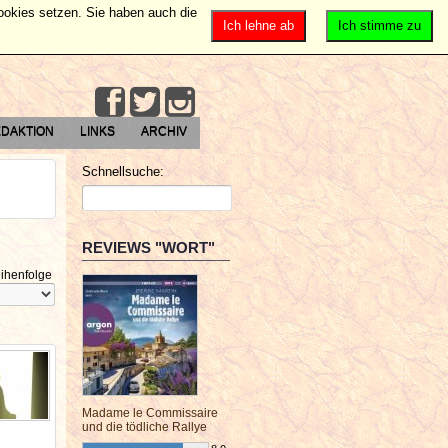
Cookies setzen. Sie haben auch die
Ich lehne ab
Ich stimme zu
DAKTION
LINKS
ARCHIV
Schnellsuche:
REVIEWS "WORT"
ihenfolge
Madame le Commissaire
und die tödliche Rallye