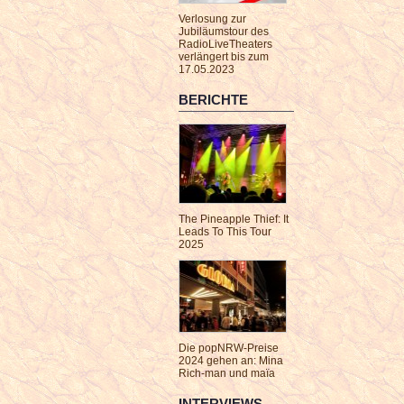
Verlosung zur
Jubiläumstour des
RadioLiveTheaters
verlängert bis zum
17.05.2023
BERICHTE
The Pineapple Thief: It
Leads To This Tour
2025
Die popNRW-Preise
2024 gehen an: Mina
Rich-man und maïa
INTERVIEWS