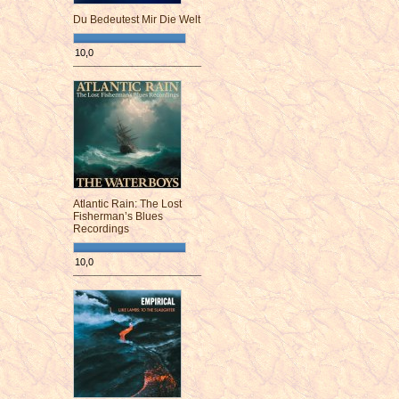
Du Bedeutest Mir Die Welt
10,0
¯¯¯¯¯¯¯¯¯¯¯¯¯¯¯¯¯¯¯¯¯¯¯¯
Atlantic Rain: The Lost
Fisherman’s Blues
Recordings
10,0
¯¯¯¯¯¯¯¯¯¯¯¯¯¯¯¯¯¯¯¯¯¯¯¯