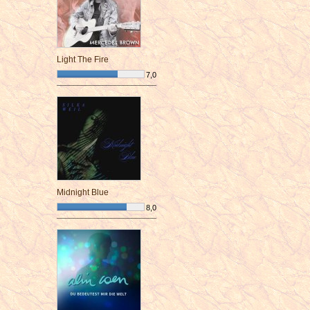
Light The Fire
7,0
¯¯¯¯¯¯¯¯¯¯¯¯¯¯¯¯¯¯¯¯¯¯¯¯
Midnight Blue
8,0
¯¯¯¯¯¯¯¯¯¯¯¯¯¯¯¯¯¯¯¯¯¯¯¯