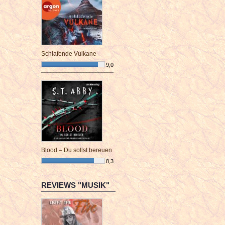
Schlafende Vulkane
9,0
¯¯¯¯¯¯¯¯¯¯¯¯¯¯¯¯¯¯¯¯¯¯¯¯
Blood – Du sollst bereuen
8,3
¯¯¯¯¯¯¯¯¯¯¯¯¯¯¯¯¯¯¯¯¯¯¯¯
REVIEWS "MUSIK"