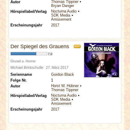
Thomas Tippner
Autor
Bryan Danger
Nocturna Audio
Hörspiellabel/Verlag
SDK Media
Amüsement
Erscheinungsjahr
2017
Der Spiegel des Grauens
HOT
7,0
Grusel u. Horror
Michael Brinkschulte
27. März 2017
Serienname
Gordon Black
Folge Nr.
1
Horst W. Hübner
Autor
Thomas Tippner
Nocturna Audio
Hörspiellabel/Verlag
SDK Media
Amüsement
Erscheinungsjahr
2017