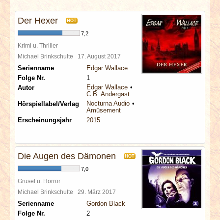
INTERVIEWS
Der Hexer
HOT
SPECIALS
7,2
Krimi u. Thriller
REDAKTION
Michael Brinkschulte
17. August 2017
Serienname
Edgar Wallace
Folge Nr.
1
LINKS
Edgar Wallace
Autor
C.B. Andergast
Nocturna Audio
Hörspiellabel/Verlag
ARCHIV
Amüsement
Erscheinungsjahr
2015
Die Augen des Dämonen
HOT
7,0
Grusel u. Horror
Michael Brinkschulte
29. März 2017
Serienname
Gordon Black
Folge Nr.
2