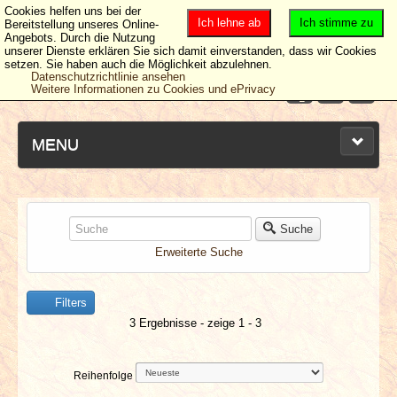
Cookies helfen uns bei der
Ich lehne ab
Ich stimme zu
Bereitstellung unseres Online-
Angebots. Durch die Nutzung
unserer Dienste erklären Sie sich damit einverstanden, dass wir Cookies
setzen. Sie haben auch die Möglichkeit abzulehnen.
Datenschutzrichtlinie ansehen
Weitere Informationen zu Cookies und ePrivacy
MENU
NEUESTE ARTIKEL
Suche
Erweiterte Suche
NEWS & DATES
Filters
BERICHTE
3 Ergebnisse - zeige 1 - 3
VERLOSUNGEN
Reihenfolge