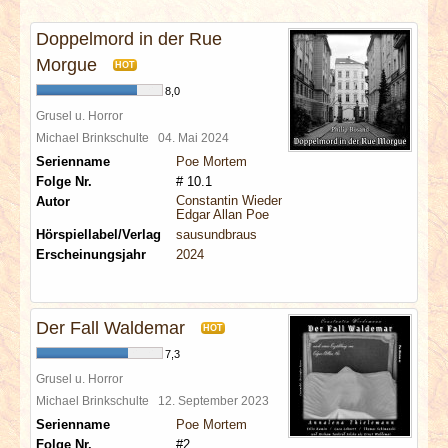
INTERVIEWS
Doppelmord in der Rue
SPECIALS
Morgue
HOT
8,0
REDAKTION
Grusel u. Horror
Michael Brinkschulte
04. Mai 2024
Serienname
Poe Mortem
LINKS
Folge Nr.
# 10.1
Constantin Wiedemann
Autor
Edgar Allan Poe
ARCHIV
Hörspiellabel/Verlag
sausundbraus
Erscheinungsjahr
2024
Der Fall Waldemar
HOT
7,3
Grusel u. Horror
Michael Brinkschulte
12. September 2023
Serienname
Poe Mortem
Folge Nr.
#2