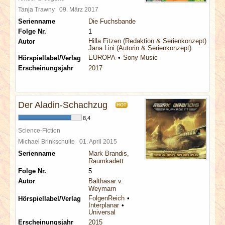
Tanja Trawny
09. März 2017
Serienname
Die Fuchsbande
Folge Nr.
1
Hilla Fitzen (Redaktion & Serienkonzept)
Autor
Jana Lini (Autorin & Serienkonzept)
EUROPA
Sony Music
Hörspiellabel/Verlag
Erscheinungsjahr
2017
Der Aladin-Schachzug
HOT
8,4
Science-Fiction
Michael Brinkschulte
01. April 2015
Serienname
Mark Brandis,
Raumkadett
Folge Nr.
5
Autor
Balthasar v.
Weymarn
FolgenReich
Hörspiellabel/Verlag
Interplanar
Universal
Erscheinungsjahr
2015