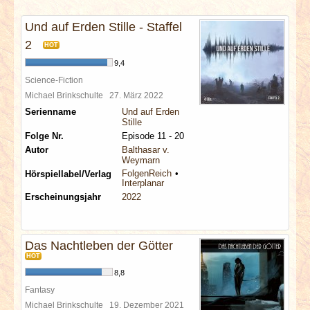
INTERVIEWS
Und auf Erden Stille - Staffel
SPECIALS
2
HOT
9,4
REDAKTION
Science-Fiction
Michael Brinkschulte
27. März 2022
Serienname
Und auf Erden
LINKS
Stille
Folge Nr.
Episode 11 - 20
ARCHIV
Autor
Balthasar v.
Weymarn
FolgenReich
Hörspiellabel/Verlag
Interplanar
Erscheinungsjahr
2022
Das Nachtleben der Götter
HOT
8,8
Fantasy
Michael Brinkschulte
19. Dezember 2021