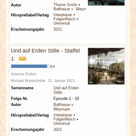
Thorne Smith
Autor
Balthasar v. Weymarn
Interplanar
Hörspiellabel/Verlag
FolgenReich
Universal
Erscheinungsjahr
2021
Und auf Erden Stille - Staffel
1
HOT
9,4
Science-Fiction
Michael Brinkschulte
31. Januar 2021
Serienname
Und auf Erden
Stille
Folge Nr.
Episode 1 - 10
Autor
Balthasar v.
Weymarn
Interplanar
Hörspiellabel/Verlag
FolgenReich
Universal
Erscheinungsjahr
2021