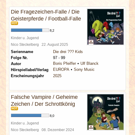
INTERVIEWS
Die Fragezeichen-Falle / Die
Geisterpferde / Football-Falle
SPECIALS
HOT
8,2
REDAKTION
Kinder u. Jugend
Nico Steckelberg
22. August 2025
LINKS
Serienname
Die drei ??? Kids
Folge Nr.
97 - 99
Boris Pfeiffer
Ulf Blanck
Autor
ARCHIV
EUROPA
Sony Music
Hörspiellabel/Verlag
Erscheinungsjahr
2025
Falsche Vampire / Geheime
Zeichen / Der Schrottkönig
HOT
8,0
Kinder u. Jugend
Nico Steckelberg
08. Dezember 2024