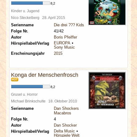
8,2
Kinder u. Jugend
Nico Steckelberg
28. April 2015
Serienname
Die drei ??? Kids
Folge Nr.
41/42
Autor
Boris Pfeiffer
EUROPA
Hörspiellabel/Verlag
Sony Music
Erscheinungsjahr
2015
Konga der Menschenfrosch
HOT
8,2
Grusel u. Horror
Michael Brinkschulte
18. Oktober 2010
Serienname
Dan Shockers
Macabros
Folge Nr.
4
Autor
Dan Shocker
Delta Music
Hörspiellabel/Verlag
Hörspiele Welt