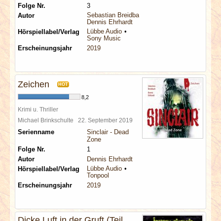
Folge Nr.
3
Sebastian Breidbach
Autor
Dennis Ehrhardt
Lübbe Audio
Hörspiellabel/Verlag
Sony Music
Erscheinungsjahr
2019
Zeichen
HOT
8,2
Krimi u. Thriller
Michael Brinkschulte
22. September 2019
Serienname
Sinclair - Dead
Zone
Folge Nr.
1
Autor
Dennis Ehrhardt
Lübbe Audio
Hörspiellabel/Verlag
Tonpool
Erscheinungsjahr
2019
Dicke Luft in der Gruft (Teil