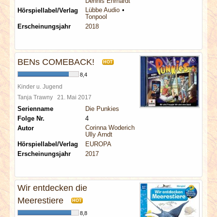
Dennis Ehrhardt
Lübbe Audio
Hörspiellabel/Verlag
Tonpool
Erscheinungsjahr
2018
BENs COMEBACK!
HOT
8,4
Kinder u. Jugend
Tanja Trawny
21. Mai 2017
Serienname
Die Punkies
Folge Nr.
4
Corinna Woderich
Autor
Ully Arndt
Hörspiellabel/Verlag
EUROPA
Erscheinungsjahr
2017
Wir entdecken die
Meerestiere
HOT
8,8