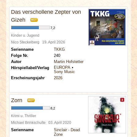
INTERVIEWS
Das verschollene Zepter von
SPECIALS
Gizeh
HOT
7,2
REDAKTION
Kinder u. Jugend
Nico Steckelberg
19. April 2026
Serienname
TKKG
LINKS
Folge Nr.
240
Autor
Martin Hofstetter
ARCHIV
EUROPA
Hörspiellabel/Verlag
Sony Music
Erscheinungsjahr
2026
Zorn
HOT
8,2
Krimi u. Thriller
Michael Brinkschulte
03. April 2020
Serienname
Sinclair - Dead
Zone