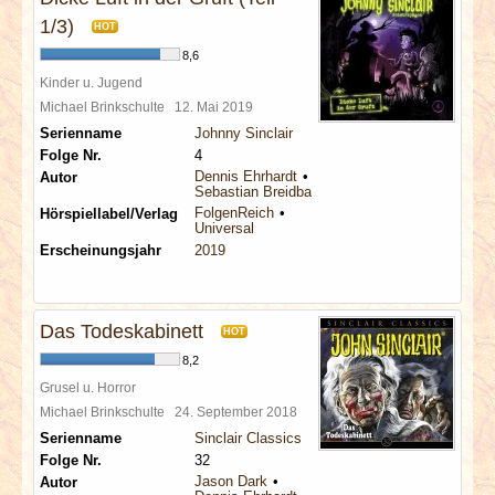
1/3)
HOT
8,6
Kinder u. Jugend
Michael Brinkschulte
12. Mai 2019
Serienname
Johnny Sinclair
Folge Nr.
4
Dennis Ehrhardt
Autor
Sebastian Breidbach
FolgenReich
Hörspiellabel/Verlag
Universal
Erscheinungsjahr
2019
Das Todeskabinett
HOT
8,2
Grusel u. Horror
Michael Brinkschulte
24. September 2018
Serienname
Sinclair Classics
Folge Nr.
32
Jason Dark
Autor