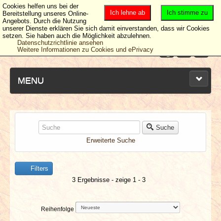
Cookies helfen uns bei der
Ich lehne ab
Ich stimme zu
Bereitstellung unseres Online-
Angebots. Durch die Nutzung
unserer Dienste erklären Sie sich damit einverstanden, dass wir Cookies
setzen. Sie haben auch die Möglichkeit abzulehnen.
Datenschutzrichtlinie ansehen
Weitere Informationen zu Cookies und ePrivacy
MENU
NEUESTE ARTIKEL
Suche
Erweiterte Suche
NEWS & DATES
Filters
BERICHTE
3 Ergebnisse - zeige 1 - 3
VERLOSUNGEN
Reihenfolge