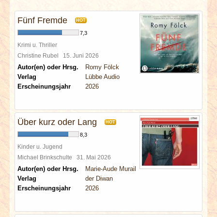
INTERVIEWS
Fünf Fremde
HOT
SPECIALS
7,3
Krimi u. Thriller
REDAKTION
Christine Rubel
15. Juni 2026
Autor(en) oder Hrsg.
Romy Fölck
Verlag
Lübbe Audio
LINKS
Erscheinungsjahr
2026
ARCHIV
Über kurz oder Lang
HOT
8,3
Kinder u. Jugend
Michael Brinkschulte
31. Mai 2026
Autor(en) oder Hrsg.
Marie-Aude Murail
Verlag
der Diwan
Erscheinungsjahr
2026