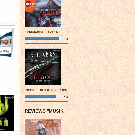
Schlafende Vulkane
9,0
¯¯¯¯¯¯¯¯¯¯¯¯¯¯¯¯¯¯¯¯¯¯¯¯
Blood – Du sollst bereuen
8,3
¯¯¯¯¯¯¯¯¯¯¯¯¯¯¯¯¯¯¯¯¯¯¯¯
REVIEWS "MUSIK"