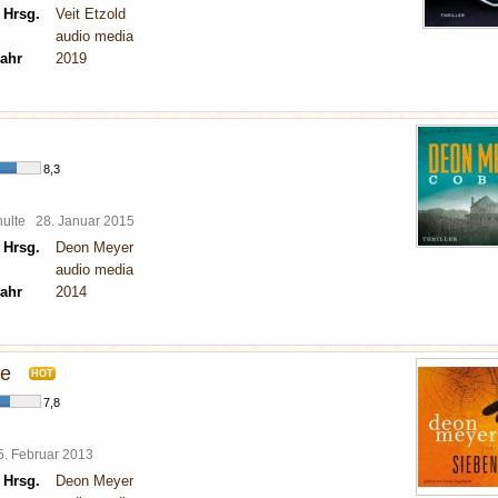
 Hrsg.
Veit Etzold
audio media
ahr
2019
8,3
chulte
28. Januar 2015
 Hrsg.
Deon Meyer
audio media
ahr
2014
ge
HOT
7,8
5. Februar 2013
 Hrsg.
Deon Meyer