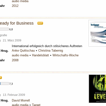
audio media
ahr
2012
eady for Business
HOT
6,8
grafie
rg
21. März 2009
International erfolgreich durch stilsicheres Auftreten
Anke Quittschau
Christina Tabernig
 Hrsg.
audio media
Handelsblatt
Wirtschafts-Woche
ahr
2008
T
7,3
rg
13. Februar 2009
 Hrsg.
David Morrell
audio media
Target