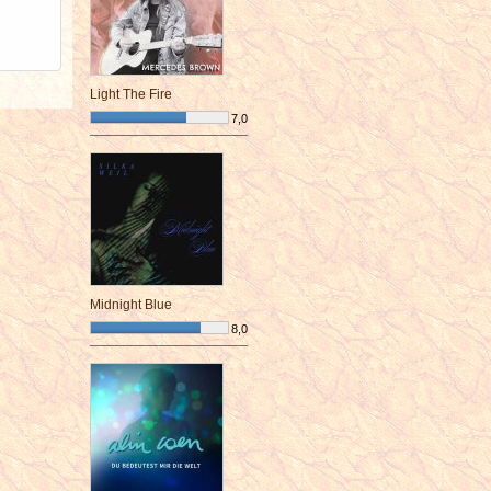
Light The Fire
7,0
¯¯¯¯¯¯¯¯¯¯¯¯¯¯¯¯¯¯¯¯¯¯¯¯
Midnight Blue
8,0
¯¯¯¯¯¯¯¯¯¯¯¯¯¯¯¯¯¯¯¯¯¯¯¯