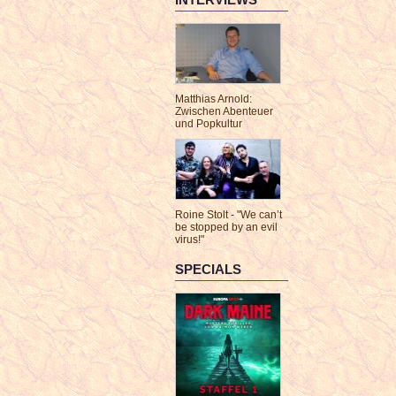
Matthias Arnold:
Zwischen Abenteuer
und Popkultur
Roine Stolt - "We can’t
be stopped by an evil
virus!"
SPECIALS