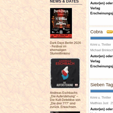
NEWS & DATES
Autor(en) oder
Verlag
Erscheinungsj
Cobra
HOT
Dark Days Berlin 2026
Krimi u. Thriller
- Festival im
ehemaligen
Michael Brinks
Stummfilmkino
Autor(en) oder
Verlag
Erscheinungsj
Sieben Ta
Andreas Eschbachs
„Die Auferstehung“ –
Krimi u. Thriller
Die Kult-Detektive von
Matthias Just
2
„Die drei ???“ sind
zurück. Erwachsen.
Autor(en) oder