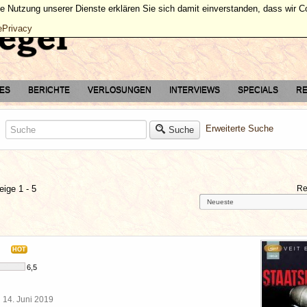
ie Nutzung unserer Dienste erklären Sie sich damit einverstanden, dass wir 
ePrivacy
TES
BERICHTE
VERLOSUNGEN
INTERVIEWS
SPECIALS
RE
Erweiterte Suche
Suche
eige 1 - 5
Re
HOT
6,5
l
14. Juni 2019