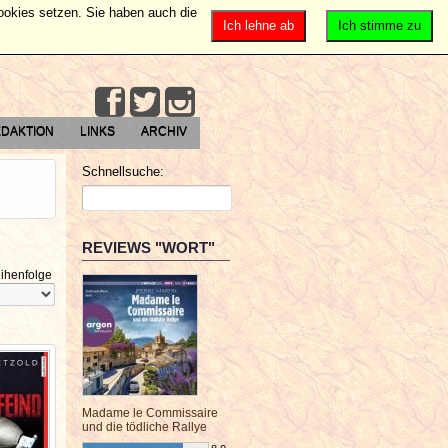
Cookies setzen. Sie haben auch die
Ich lehne ab
Ich stimme zu
DAKTION
LINKS
ARCHIV
Schnellsuche:
REVIEWS "WORT"
ihenfolge
Madame le Commissaire
und die tödliche Rallye