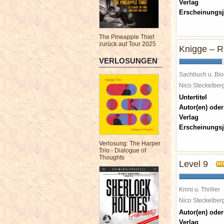
Verlag
Erscheinungsj
The Pineapple Thief
zurück auf Tour 2025
Knigge – R
VERLOSUNGEN
Sachbuch u. Bio
Nico Steckelbe
Untertitel
Autor(en) oder
Verlag
Erscheinungsj
Verlosung: The Harper
Trio - Dialogue of
Thoughts
Level 9
HO
Krimi u. Thriller
Nico Steckelbe
Autor(en) oder
Verlag