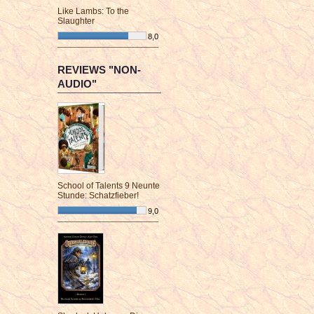
Like Lambs: To the
Slaughter
8,0
¯¯¯¯¯¯¯¯¯¯¯¯¯¯¯¯¯¯¯¯¯¯¯¯
REVIEWS "NON-
AUDIO"
School of Talents 9 Neunte
Stunde: Schatzfieber!
9,0
¯¯¯¯¯¯¯¯¯¯¯¯¯¯¯¯¯¯¯¯¯¯¯¯