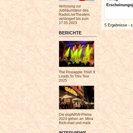
Erscheinungsj
Verlosung zur
Jubiläumstour des
RadioLiveTheaters
verlängert bis zum
17.05.2023
5 Ergebnisse - z
BERICHTE
The Pineapple Thief: It
Leads To This Tour
2025
Die popNRW-Preise
2024 gehen an: Mina
Rich-man und maïa
INTERVIEWS