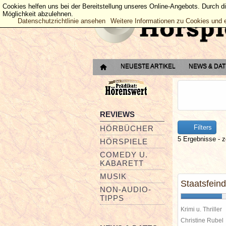
Cookies helfen uns bei der Bereitstellung unseres Online-Angebots. Durch d
Möglichkeit abzulehnen.
Datenschutzrichtlinie ansehen
Weitere Informationen zu Cookies und 
NEUESTE ARTIKEL
NEWS & DA
REVIEWS
Filters
HÖRBÜCHER
5 Ergebnisse - z
HÖRSPIELE
COMEDY U.
KABARETT
MUSIK
Staatsfeind
NON-AUDIO-
TIPPS
Krimi u. Thriller
Christine Rube