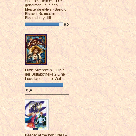
Sherlock Holmes - Die
geheimen Fälle des
Meisterdetektivs - Band 6:
Blutiger Schnee in
Bloomsbury Hill
9,0
¯¯¯¯¯¯¯¯¯¯¯¯¯¯¯¯¯¯¯¯¯¯¯¯
Luzie Alvenstein – Erbin
der Duftapotheke 2 Eine
Lüge lauert in der Zeit
10,0
¯¯¯¯¯¯¯¯¯¯¯¯¯¯¯¯¯¯¯¯¯¯¯¯
Keeper of the lost Cities –