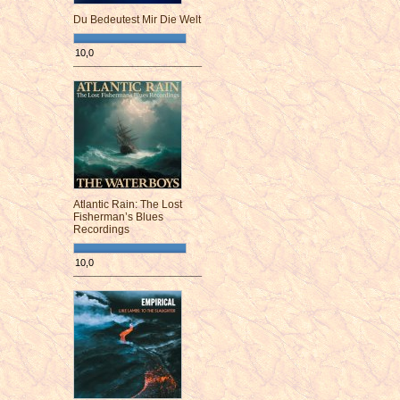
Du Bedeutest Mir Die Welt
10,0
¯¯¯¯¯¯¯¯¯¯¯¯¯¯¯¯¯¯¯¯¯¯¯¯
Atlantic Rain: The Lost
Fisherman’s Blues
Recordings
10,0
¯¯¯¯¯¯¯¯¯¯¯¯¯¯¯¯¯¯¯¯¯¯¯¯