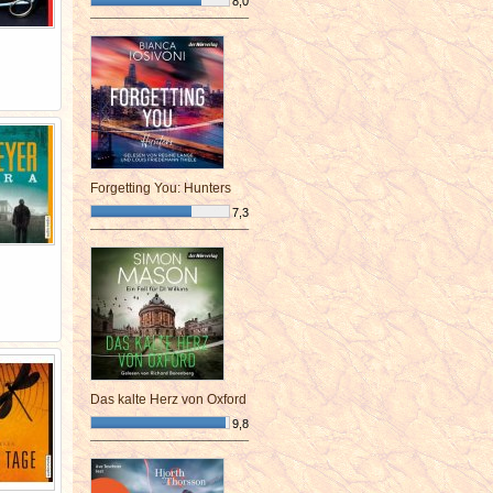
8,0
¯¯¯¯¯¯¯¯¯¯¯¯¯¯¯¯¯¯¯¯¯¯¯¯
Forgetting You: Hunters
7,3
¯¯¯¯¯¯¯¯¯¯¯¯¯¯¯¯¯¯¯¯¯¯¯¯
Das kalte Herz von Oxford
9,8
¯¯¯¯¯¯¯¯¯¯¯¯¯¯¯¯¯¯¯¯¯¯¯¯