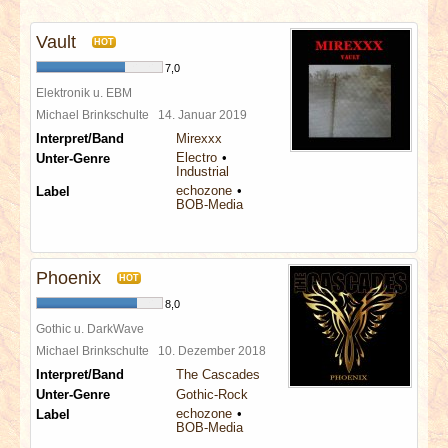
INTERVIEWS
Vault
HOT
SPECIALS
7,0
Elektronik u. EBM
REDAKTION
Michael Brinkschulte
14. Januar 2019
Interpret/Band
Mirexxx
Electro
Unter-Genre
LINKS
Industrial
echozone
Label
BOB-Media
ARCHIV
Phoenix
HOT
8,0
Gothic u. DarkWave
Michael Brinkschulte
10. Dezember 2018
Interpret/Band
The Cascades
Unter-Genre
Gothic-Rock
echozone
Label
BOB-Media