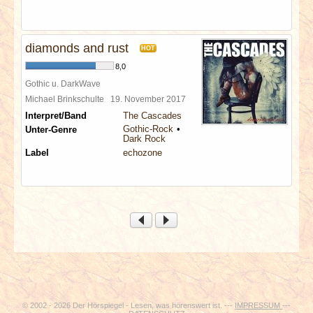
diamonds and rust
HOT
8,0
Gothic u. DarkWave
Michael Brinkschulte
19. November 2017
Interpret/Band
The Cascades
Gothic-Rock
Unter-Genre
Dark Rock
Label
echozone
© 2002 - 2026 Der Hörspiegel - Lesen, was hörenswert ist. ---
IMPRESSUM
---