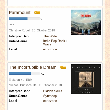
Paramount
HOT
6,0
Pop
Christine Rubel
26. Oktober 2018
Interpret/Band
The Wide
Indie-Pop-Rock
Unter-Genre
Wave
Label
echozone
The Incorruptible Dream
HOT
7,0
Elektronik u. EBM
Michael Brinkschulte
15. Oktober 2018
Interpret/Band
Hidden Souls
Unter-Genre
Synthpop
Label
echozone