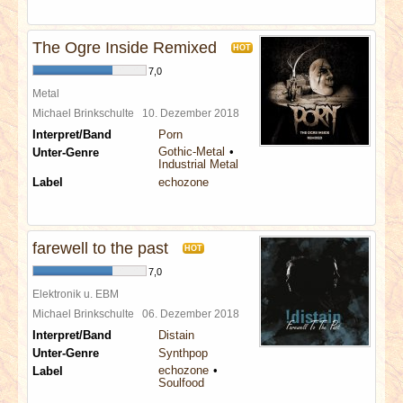
The Ogre Inside Remixed
HOT
7,0
Metal
Michael Brinkschulte
10. Dezember 2018
Interpret/Band
Porn
Gothic-Metal
Unter-Genre
Industrial Metal
Label
echozone
farewell to the past
HOT
7,0
Elektronik u. EBM
Michael Brinkschulte
06. Dezember 2018
Interpret/Band
Distain
Unter-Genre
Synthpop
echozone
Label
Soulfood