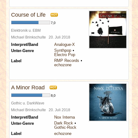
Course of Life
HOT
7,0
Elektronik u. EBM
Michael Brinkschulte
20. Juli 2018
Interpret/Band
Analogue-X
Synthpop
Unter-Genre
Electro Pop
RMP Records
Label
echozone
A Minor Road
HOT
8,0
Gothic u. DarkWave
Michael Brinkschulte
20. Juli 2018
Interpret/Band
Nox Interna
Dark Rock
Unter-Genre
Gothic-Rock
Label
echozone