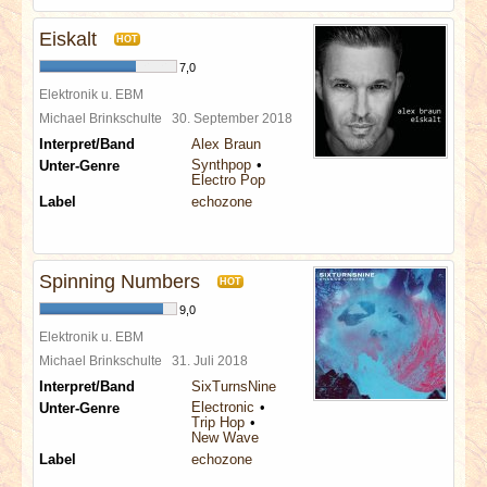
Eiskalt
HOT
7,0
Elektronik u. EBM
Michael Brinkschulte
30. September 2018
Interpret/Band
Alex Braun
Synthpop
Unter-Genre
Electro Pop
Label
echozone
Spinning Numbers
HOT
9,0
Elektronik u. EBM
Michael Brinkschulte
31. Juli 2018
Interpret/Band
SixTurnsNine
Electronic
Unter-Genre
Trip Hop
New Wave
Label
echozone