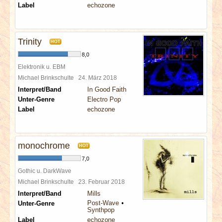
Label
echozone
Trinity
HOT
8,0
Elektronik u. EBM
Michael Brinkschulte
24. März 2018
Interpret/Band
In Good Faith
Unter-Genre
Electro Pop
Label
echozone
monochrome
HOT
7,0
Gothic u. DarkWave
Michael Brinkschulte
23. Februar 2018
Interpret/Band
Mills
Post-Wave
Unter-Genre
Synthpop
Label
echozone