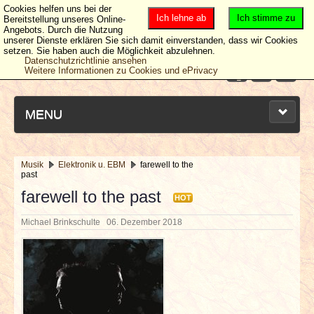
Cookies helfen uns bei der
Ich lehne ab
Ich stimme zu
Bereitstellung unseres Online-
Angebots. Durch die Nutzung
unserer Dienste erklären Sie sich damit einverstanden, dass wir Cookies
setzen. Sie haben auch die Möglichkeit abzulehnen.
Datenschutzrichtlinie ansehen
Weitere Informationen zu Cookies und ePrivacy
MENU
Musik
Elektronik u. EBM
farewell to the
past
NEUESTE ARTIKEL
farewell to the past
HOT
NEWS & DATES
Michael Brinkschulte
06. Dezember 2018
BERICHTE
VERLOSUNGEN