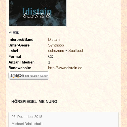
INTERVIEWS
SPECIALS
REDAKTION
MUSIK
Interpret/Band
Distain
Unter-Genre
Synthpop
LINKS
echozone
Soulfood
Label
Format
CD
ARCHIV
Anzahl Medien
1
Bandwebsite
http://www.distain.de
HÖRSPIEGEL-MEINUNG
06. Dezember 2018
Michael Brinkschulte