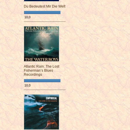
Du Bedeutest Mir Die Welt
10,0
¯¯¯¯¯¯¯¯¯¯¯¯¯¯¯¯¯¯¯¯¯¯¯¯
Atlantic Rain: The Lost
Fisherman’s Blues
Recordings
10,0
¯¯¯¯¯¯¯¯¯¯¯¯¯¯¯¯¯¯¯¯¯¯¯¯