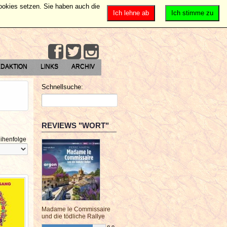
Cookies setzen. Sie haben auch die
Ich lehne ab
Ich stimme zu
DAKTION
LINKS
ARCHIV
Schnellsuche:
REVIEWS "WORT"
ihenfolge
Madame le Commissaire
und die tödliche Rallye