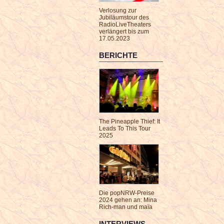
Verlosung zur
Jubiläumstour des
RadioLiveTheaters
verlängert bis zum
17.05.2023
BERICHTE
The Pineapple Thief: It
Leads To This Tour
2025
Die popNRW-Preise
2024 gehen an: Mina
Rich-man und maïa
INTERVIEWS