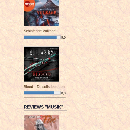
Schlafende Vulkane
9,0
¯¯¯¯¯¯¯¯¯¯¯¯¯¯¯¯¯¯¯¯¯¯¯¯
Blood – Du sollst bereuen
8,3
¯¯¯¯¯¯¯¯¯¯¯¯¯¯¯¯¯¯¯¯¯¯¯¯
REVIEWS "MUSIK"