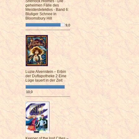
Sherlock Holmes - Die
geheimen Fälle des
Meisterdetektivs - Band 6:
Blutiger Schnee in
Bloomsbury Hill
9,0
¯¯¯¯¯¯¯¯¯¯¯¯¯¯¯¯¯¯¯¯¯¯¯¯
Luzie Alvenstein – Erbin
der Duftapotheke 2 Eine
Lüge lauert in der Zeit
10,0
¯¯¯¯¯¯¯¯¯¯¯¯¯¯¯¯¯¯¯¯¯¯¯¯
Keeper of the lost Cities –