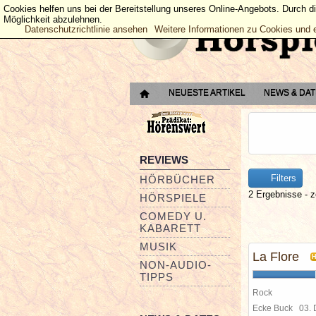
Cookies helfen uns bei der Bereitstellung unseres Online-Angebots. Durch d
Möglichkeit abzulehnen.
Datenschutzrichtlinie ansehen
Weitere Informationen zu Cookies und 
NEUESTE ARTIKEL
NEWS & DA
REVIEWS
Filters
HÖRBÜCHER
2 Ergebnisse - z
HÖRSPIELE
COMEDY U.
KABARETT
MUSIK
La Flore
NON-AUDIO-
TIPPS
Rock
Ecke Buck
03.