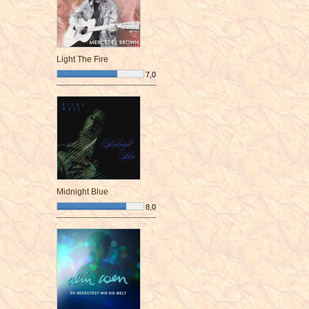
Light The Fire
7,0
¯¯¯¯¯¯¯¯¯¯¯¯¯¯¯¯¯¯¯¯¯¯¯¯
Midnight Blue
8,0
¯¯¯¯¯¯¯¯¯¯¯¯¯¯¯¯¯¯¯¯¯¯¯¯