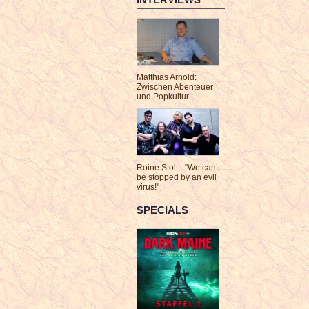
Matthias Arnold:
Zwischen Abenteuer
und Popkultur
Roine Stolt - "We can’t
be stopped by an evil
virus!"
SPECIALS