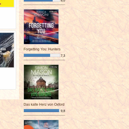
8,0
¯¯¯¯¯¯¯¯¯¯¯¯¯¯¯¯¯¯¯¯¯¯¯¯
Forgetting You: Hunters
7,3
¯¯¯¯¯¯¯¯¯¯¯¯¯¯¯¯¯¯¯¯¯¯¯¯
Das kalte Herz von Oxford
9,8
¯¯¯¯¯¯¯¯¯¯¯¯¯¯¯¯¯¯¯¯¯¯¯¯