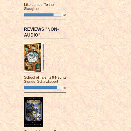
Like Lambs: To the
Slaughter
8,0
¯¯¯¯¯¯¯¯¯¯¯¯¯¯¯¯¯¯¯¯¯¯¯¯
REVIEWS "NON-
AUDIO"
School of Talents 9 Neunte
Stunde: Schatzfieber!
9,0
¯¯¯¯¯¯¯¯¯¯¯¯¯¯¯¯¯¯¯¯¯¯¯¯