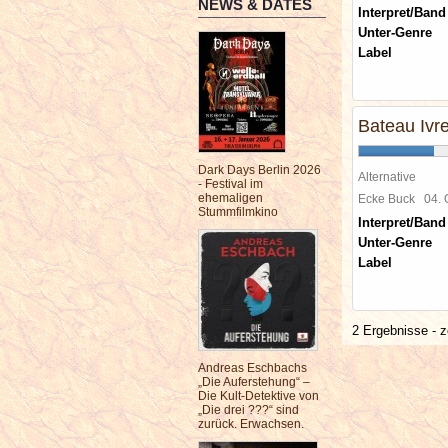
NEWS & DATES
Interpret/Band
Unter-Genre
Label
Bateau Ivr
Dark Days Berlin 2026
Alternative
- Festival im
ehemaligen
Ecke Buck
04.
Stummfilmkino
Interpret/Band
Unter-Genre
Label
2 Ergebnisse - z
Andreas Eschbachs
„Die Auferstehung“ –
Die Kult-Detektive von
„Die drei ???“ sind
zurück. Erwachsen.