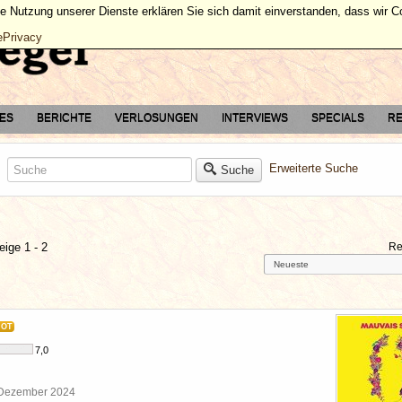
ie Nutzung unserer Dienste erklären Sie sich damit einverstanden, dass wir 
ePrivacy
TES
BERICHTE
VERLOSUNGEN
INTERVIEWS
SPECIALS
RE
Erweiterte Suche
Suche
eige 1 - 2
Re
HOT
7,0
 Dezember 2024