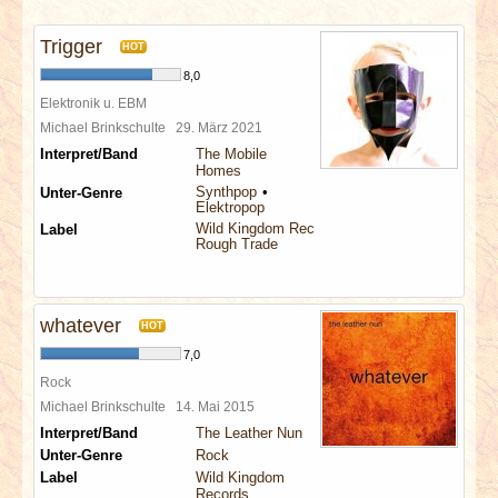
INTERVIEWS
Trigger
HOT
SPECIALS
8,0
Elektronik u. EBM
REDAKTION
Michael Brinkschulte
29. März 2021
Interpret/Band
The Mobile
Homes
LINKS
Synthpop
Unter-Genre
Elektropop
Wild Kingdom Records
Label
ARCHIV
Rough Trade
whatever
HOT
7,0
Rock
Michael Brinkschulte
14. Mai 2015
Interpret/Band
The Leather Nun
Unter-Genre
Rock
Label
Wild Kingdom
Records