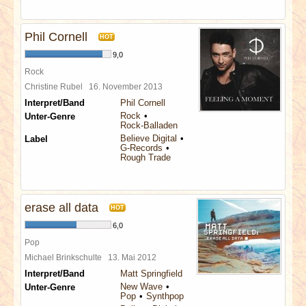
Phil Cornell
HOT
9,0
Rock
Christine Rubel
16. November 2013
Interpret/Band
Phil Cornell
Rock
Unter-Genre
Rock-Balladen
Believe Digital
Label
G-Records
Rough Trade
erase all data
HOT
6,0
Pop
Michael Brinkschulte
13. Mai 2012
Interpret/Band
Matt Springfield
New Wave
Unter-Genre
Pop
Synthpop