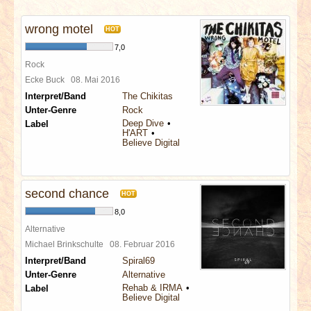
INTERVIEWS
wrong motel
HOT
SPECIALS
7,0
Rock
REDAKTION
Ecke Buck
08. Mai 2016
Interpret/Band
The Chikitas
Unter-Genre
Rock
LINKS
Deep Dive
Label
H'ART
Believe Digital
ARCHIV
second chance
HOT
8,0
Alternative
Michael Brinkschulte
08. Februar 2016
Interpret/Band
Spiral69
Unter-Genre
Alternative
Rehab & IRMA
Label
Believe Digital