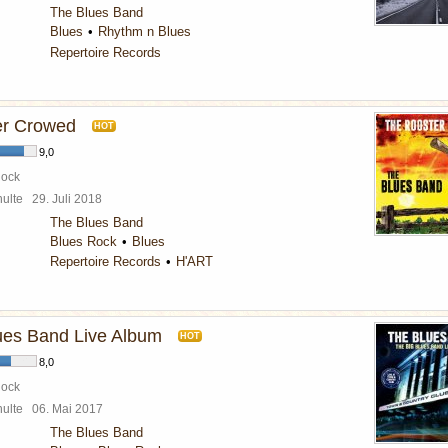
The Blues Band
Blues
Rhythm n Blues
Repertoire Records
er Crowed
HOT
9,0
Rock
chulte
29. Juli 2018
The Blues Band
Blues Rock
Blues
Repertoire Records
H'ART
ues Band Live Album
HOT
8,0
Rock
chulte
06. Mai 2017
The Blues Band