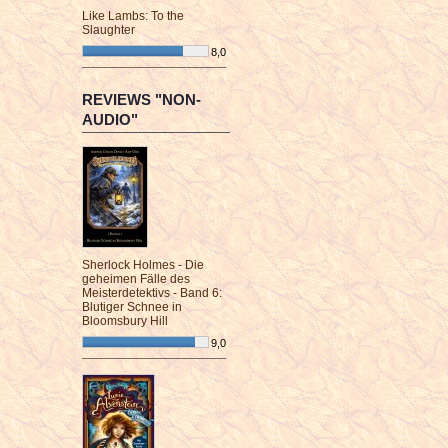
Like Lambs: To the
Slaughter
8,0
¯¯¯¯¯¯¯¯¯¯¯¯¯¯¯¯¯¯¯¯¯¯¯¯
REVIEWS "NON-
AUDIO"
Sherlock Holmes - Die
geheimen Fälle des
Meisterdetektivs - Band 6:
Blutiger Schnee in
Bloomsbury Hill
9,0
¯¯¯¯¯¯¯¯¯¯¯¯¯¯¯¯¯¯¯¯¯¯¯¯