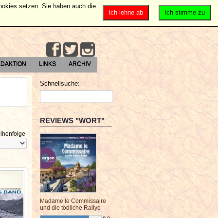
Cookies setzen. Sie haben auch die
Ich lehne ab
Ich stimme zu
DAKTION
LINKS
ARCHIV
Schnellsuche:
REVIEWS "WORT"
ihenfolge
Madame le Commissaire
und die tödliche Rallye