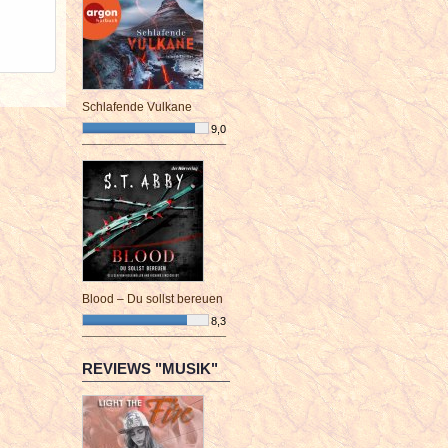
Schlafende Vulkane
9,0
¯¯¯¯¯¯¯¯¯¯¯¯¯¯¯¯¯¯¯¯¯¯¯¯
Blood – Du sollst bereuen
8,3
¯¯¯¯¯¯¯¯¯¯¯¯¯¯¯¯¯¯¯¯¯¯¯¯
REVIEWS "MUSIK"