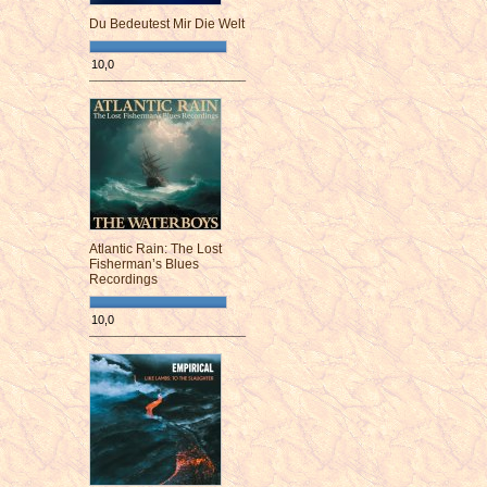
Du Bedeutest Mir Die Welt
10,0
¯¯¯¯¯¯¯¯¯¯¯¯¯¯¯¯¯¯¯¯¯¯¯¯
Atlantic Rain: The Lost
Fisherman’s Blues
Recordings
10,0
¯¯¯¯¯¯¯¯¯¯¯¯¯¯¯¯¯¯¯¯¯¯¯¯