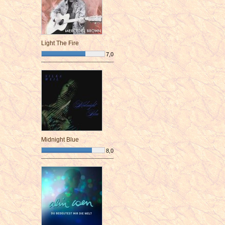
Light The Fire
7,0
¯¯¯¯¯¯¯¯¯¯¯¯¯¯¯¯¯¯¯¯¯¯¯¯
Midnight Blue
8,0
¯¯¯¯¯¯¯¯¯¯¯¯¯¯¯¯¯¯¯¯¯¯¯¯