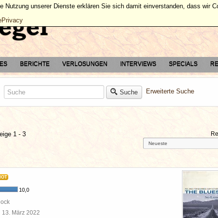
ie Nutzung unserer Dienste erklären Sie sich damit einverstanden, dass wir 
ePrivacy
TES
BERICHTE
VERLOSUNGEN
INTERVIEWS
SPECIALS
RE
Erweiterte Suche
Suche
eige 1 - 3
Re
HOT
10,0
Rock
l
13. März 2022