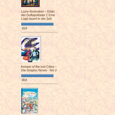
Luzie Alvenstein – Erbin
der Duftapotheke 2 Eine
Lüge lauert in der Zeit
10,0
¯¯¯¯¯¯¯¯¯¯¯¯¯¯¯¯¯¯¯¯¯¯¯¯
Keeper of the lost Cities –
Die Graphic Novel - Teil 2
10,0
¯¯¯¯¯¯¯¯¯¯¯¯¯¯¯¯¯¯¯¯¯¯¯¯