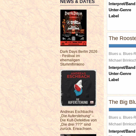
NEWS & DATES
Interpret/Band
Unter-Genre
Label
The Roost
Dark Days Berlin 2026
Blues u. Blues-
- Festival im
ehemaligen
Michael Brinks
Stummfilmkino
Interpret/Band
Unter-Genre
Label
The Big Bl
Andreas Eschbachs
„Die Auferstehung“ –
Blues u. Blues-
Die Kult-Detektive von
Michael Brinks
„Die drei ???“ sind
zurück. Erwachsen.
Interpret/Band