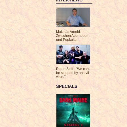
Matthias Arnold:
Zwischen Abenteuer
und Popkultur
Roine Stolt - "We can’t
be stopped by an evil
virus!"
SPECIALS