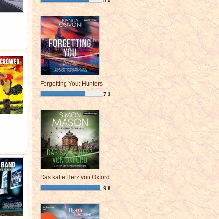
8,0
¯¯¯¯¯¯¯¯¯¯¯¯¯¯¯¯¯¯¯¯¯¯¯¯
Forgetting You: Hunters
7,3
¯¯¯¯¯¯¯¯¯¯¯¯¯¯¯¯¯¯¯¯¯¯¯¯
Das kalte Herz von Oxford
9,8
¯¯¯¯¯¯¯¯¯¯¯¯¯¯¯¯¯¯¯¯¯¯¯¯