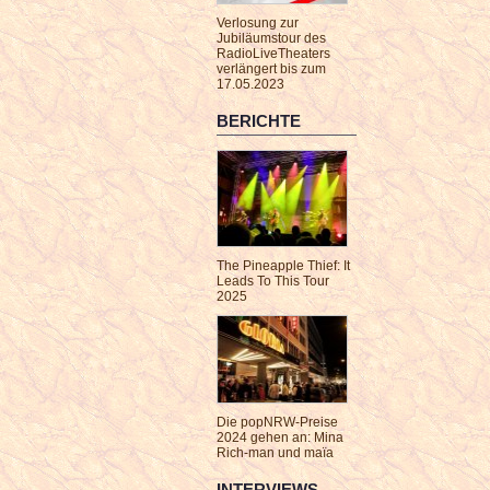
Verlosung zur
Jubiläumstour des
RadioLiveTheaters
verlängert bis zum
17.05.2023
BERICHTE
The Pineapple Thief: It
Leads To This Tour
2025
Die popNRW-Preise
2024 gehen an: Mina
Rich-man und maïa
INTERVIEWS