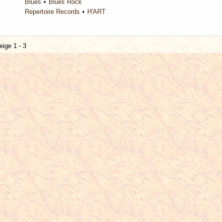
Blues
Blues Rock
Repertoire Records
H'ART
eige 1 - 3