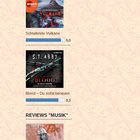
Schlafende Vulkane
9,0
¯¯¯¯¯¯¯¯¯¯¯¯¯¯¯¯¯¯¯¯¯¯¯¯
Blood – Du sollst bereuen
8,3
¯¯¯¯¯¯¯¯¯¯¯¯¯¯¯¯¯¯¯¯¯¯¯¯
REVIEWS "MUSIK"