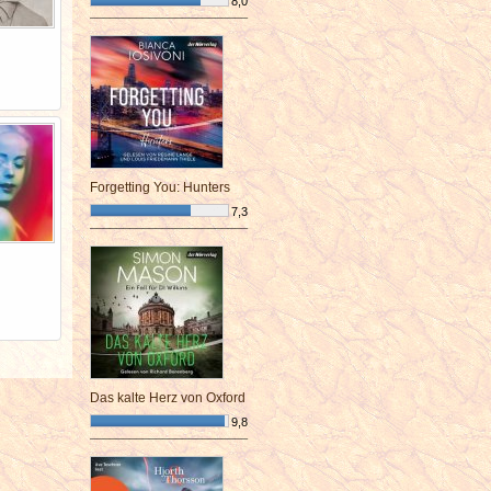
8,0
¯¯¯¯¯¯¯¯¯¯¯¯¯¯¯¯¯¯¯¯¯¯¯¯
Forgetting You: Hunters
7,3
¯¯¯¯¯¯¯¯¯¯¯¯¯¯¯¯¯¯¯¯¯¯¯¯
Das kalte Herz von Oxford
9,8
¯¯¯¯¯¯¯¯¯¯¯¯¯¯¯¯¯¯¯¯¯¯¯¯