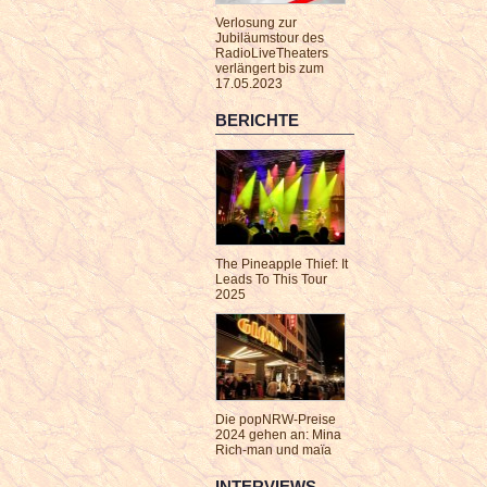
Verlosung zur
Jubiläumstour des
RadioLiveTheaters
verlängert bis zum
17.05.2023
BERICHTE
The Pineapple Thief: It
Leads To This Tour
2025
Die popNRW-Preise
2024 gehen an: Mina
Rich-man und maïa
INTERVIEWS