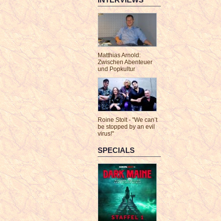
Matthias Arnold:
Zwischen Abenteuer
und Popkultur
Roine Stolt - "We can’t
be stopped by an evil
virus!"
SPECIALS