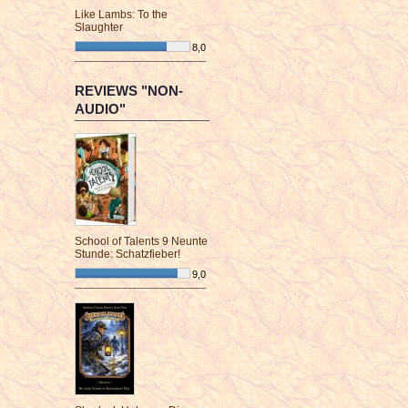
Like Lambs: To the
Slaughter
8,0
¯¯¯¯¯¯¯¯¯¯¯¯¯¯¯¯¯¯¯¯¯¯¯¯
REVIEWS "NON-
AUDIO"
School of Talents 9 Neunte
Stunde: Schatzfieber!
9,0
¯¯¯¯¯¯¯¯¯¯¯¯¯¯¯¯¯¯¯¯¯¯¯¯