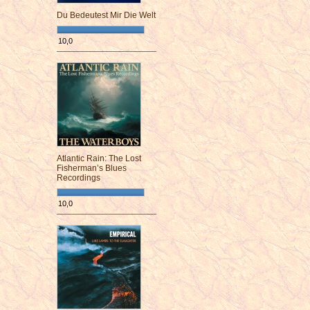
Du Bedeutest Mir Die Welt
10,0
¯¯¯¯¯¯¯¯¯¯¯¯¯¯¯¯¯¯¯¯¯¯¯¯
Atlantic Rain: The Lost
Fisherman’s Blues
Recordings
10,0
¯¯¯¯¯¯¯¯¯¯¯¯¯¯¯¯¯¯¯¯¯¯¯¯