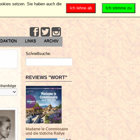
Cookies setzen. Sie haben auch die
Ich lehne ab
Ich stimme zu
DAKTION
LINKS
ARCHIV
Schnellsuche:
REVIEWS "WORT"
ihenfolge
Madame le Commissaire
und die tödliche Rallye