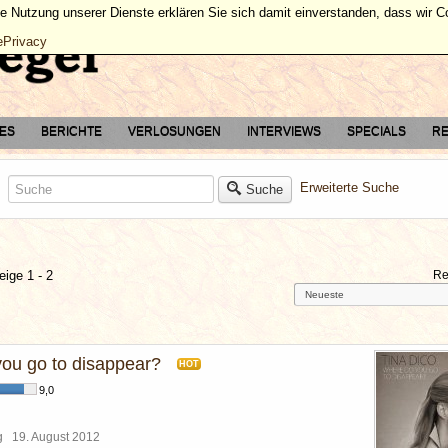
ie Nutzung unserer Dienste erklären Sie sich damit einverstanden, dass wir 
ePrivacy
TES
BERICHTE
VERLOSUNGEN
INTERVIEWS
SPECIALS
RE
Erweiterte Suche
Suche
eige 1 - 2
Re
ou go to disappear?
HOT
9,0
rg
19. August 2012