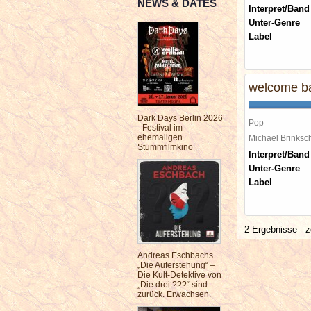
NEWS & DATES
Interpret/Band
Unter-Genre
Label
welcome ba
Dark Days Berlin 2026
Pop
- Festival im
ehemaligen
Michael Brinks
Stummfilmkino
Interpret/Band
Unter-Genre
Label
2 Ergebnisse - z
Andreas Eschbachs
„Die Auferstehung“ –
Die Kult-Detektive von
„Die drei ???“ sind
zurück. Erwachsen.