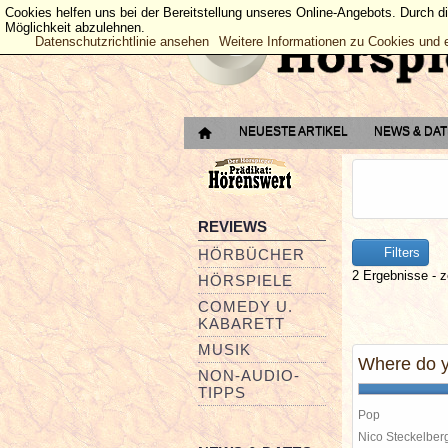
Cookies helfen uns bei der Bereitstellung unseres Online-Angebots. Durch d
Möglichkeit abzulehnen.
Datenschutzrichtlinie ansehen
Weitere Informationen zu Cookies und 
NEUESTE ARTIKEL
NEWS & DA
REVIEWS
Filters
HÖRBÜCHER
2 Ergebnisse - z
HÖRSPIELE
COMEDY U.
KABARETT
MUSIK
Where do y
NON-AUDIO-
TIPPS
Pop
Nico Steckelbe