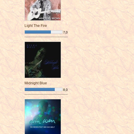
Light The Fire
7,0
¯¯¯¯¯¯¯¯¯¯¯¯¯¯¯¯¯¯¯¯¯¯¯¯
Midnight Blue
8,0
¯¯¯¯¯¯¯¯¯¯¯¯¯¯¯¯¯¯¯¯¯¯¯¯