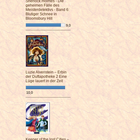
Sherlock Holmes - Die
geheimen Fälle des
Meisterdetektivs - Band 6:
Blutiger Schnee in
Bloomsbury Hill
9,0
¯¯¯¯¯¯¯¯¯¯¯¯¯¯¯¯¯¯¯¯¯¯¯¯
Luzie Alvenstein – Erbin
der Duftapotheke 2 Eine
Lüge lauert in der Zeit
10,0
¯¯¯¯¯¯¯¯¯¯¯¯¯¯¯¯¯¯¯¯¯¯¯¯
Keeper of the lost Cities –