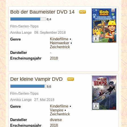
INTERVIEWS
Bob der Baumeister DVD 14
HOT
SPECIALS
8,4
Film-/Serien-Tipps
REDAKTION
Annika Lange
08. September 2018
Kinderfilme
Genre
Heimwerker
LINKS
Zeichentrick
Darsteller
-
Erscheinungsjahr
2018
ARCHIV
Der kleine Vampir DVD
HOT
9,6
Film-/Serien-Tipps
Annika Lange
27. Mai 2018
Kinderfilme
Genre
Vampire
Zeichentrick
Darsteller
diverse
Erscheinungsjahr
2018