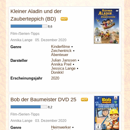
INTERVIEWS
Kleiner Aladin und der
SPECIALS
Zauberteppich (BD)
HOT
8,6
REDAKTION
Film-/Serien-Tipps
Annika Lange
05. Dezember 2020
Kinderfilme
Genre
LINKS
Zeichentrick
Abenteuer
Julian Janssen
Darsteller
ARCHIV
Annika Preil
Jessica Lange
Donikkl
Erscheinungsjahr
2020
Bob der Baumeister DVD 25
HOT
8,2
Film-/Serien-Tipps
Annika Lange
03. Dezember 2020
Heimwerker
Genre