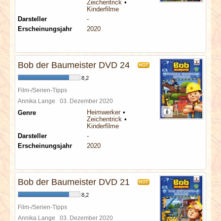
Zeichentrick
Kinderfilme
Darsteller
-
Erscheinungsjahr
2020
Bob der Baumeister DVD 24
HOT
8,2
Film-/Serien-Tipps
Annika Lange
03. Dezember 2020
Heimwerker
Genre
Zeichentrick
Kinderfilme
Darsteller
-
Erscheinungsjahr
2020
Bob der Baumeister DVD 21
HOT
8,2
Film-/Serien-Tipps
Annika Lange
03. Dezember 2020