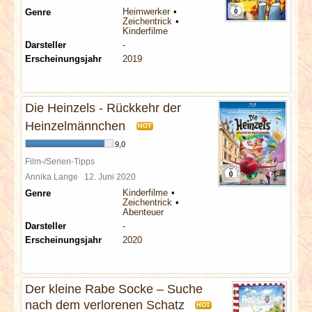
Heimwerker
Genre
Zeichentrick
Kinderfilme
Darsteller
-
Erscheinungsjahr
2019
Die Heinzels - Rückkehr der
Heinzelmännchen
HOT
9,0
Film-/Serien-Tipps
Annika Lange
12. Juni 2020
Kinderfilme
Genre
Zeichentrick
Abenteuer
Darsteller
-
Erscheinungsjahr
2020
Der kleine Rabe Socke – Suche
nach dem verlorenen Schatz
HOT