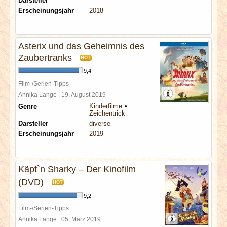
Darsteller
-
Erscheinungsjahr
2018
Asterix und das Geheimnis des
Zaubertranks
HOT
9,4
Film-/Serien-Tipps
Annika Lange
19. August 2019
Kinderfilme
Genre
Zeichentrick
Darsteller
diverse
Erscheinungsjahr
2019
Käpt`n Sharky – Der Kinofilm
(DVD)
HOT
9,2
Film-/Serien-Tipps
Annika Lange
05. März 2019