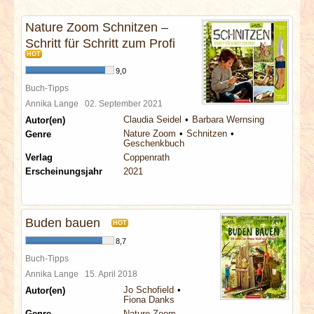
INTERVIEWS
Nature Zoom Schnitzen –
Schritt für Schritt zum Profi
SPECIALS
HOT
9,0
REDAKTION
Buch-Tipps
Annika Lange
02. September 2021
LINKS
Claudia Seidel
Barbara Wernsing
Autor(en)
Nature Zoom
Schnitzen
Genre
Geschenkbuch
ARCHIV
Verlag
Coppenrath
Erscheinungsjahr
2021
Buden bauen
HOT
8,7
Buch-Tipps
Annika Lange
15. April 2018
Jo Schofield
Autor(en)
Fiona Danks
Genre
Nature Zoom