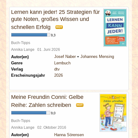
INTERVIEWS
Lernen kann jeder! 25 Strategien für
gute Noten, großes Wissen und
SPECIALS
schnellen Erfolg
HOT
REDAKTION
9,3
Buch-Tipps
Annika Lange
01. Juni 2026
LINKS
Josef Naber
Johannes Mensing
Autor(en)
Genre
Lernbuch
ARCHIV
Verlag
dtv
Erscheinungsjahr
2026
Meine Freundin Conni: Gelbe
Reihe: Zahlen schreiben
HOT
9,0
Buch-Tipps
Annika Lange
02. Oktober 2016
Autor(en)
Hanna Sörensen