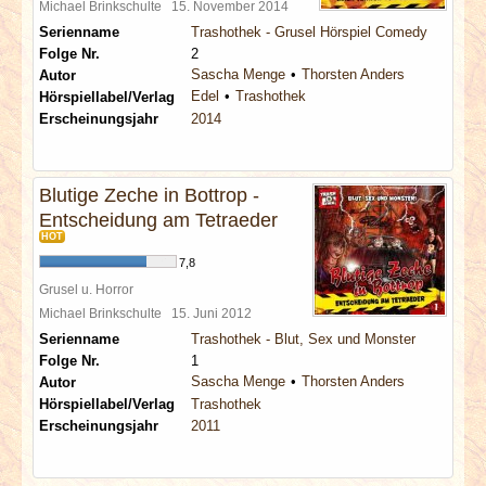
Michael Brinkschulte
15. November 2014
Serienname
Trashothek - Grusel Hörspiel Comedy
Folge Nr.
2
Sascha Menge
Thorsten Anders
Autor
Edel
Trashothek
Hörspiellabel/Verlag
Erscheinungsjahr
2014
Blutige Zeche in Bottrop -
Entscheidung am Tetraeder
HOT
7,8
Grusel u. Horror
Michael Brinkschulte
15. Juni 2012
Serienname
Trashothek - Blut, Sex und Monster
Folge Nr.
1
Sascha Menge
Thorsten Anders
Autor
Hörspiellabel/Verlag
Trashothek
Erscheinungsjahr
2011