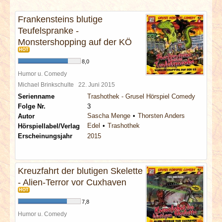
INTERVIEWS
Frankensteins blutige
Teufelspranke -
SPECIALS
Monstershopping auf der KÖ
HOT
REDAKTION
8,0
Humor u. Comedy
LINKS
Michael Brinkschulte
22. Juni 2015
Serienname
Trashothek - Grusel Hörspiel Comedy
Folge Nr.
3
ARCHIV
Sascha Menge
Thorsten Anders
Autor
Edel
Trashothek
Hörspiellabel/Verlag
Erscheinungsjahr
2015
Kreuzfahrt der blutigen Skelette
- Alien-Terror vor Cuxhaven
HOT
7,8
Humor u. Comedy