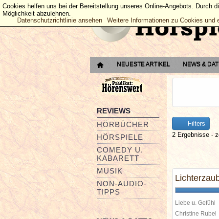
Cookies helfen uns bei der Bereitstellung unseres Online-Angebots. Durch d
Möglichkeit abzulehnen.
Datenschutzrichtlinie ansehen
Weitere Informationen zu Cookies und 
NEUESTE ARTIKEL
NEWS & DA
REVIEWS
Filters
HÖRBÜCHER
2 Ergebnisse - z
HÖRSPIELE
COMEDY U.
KABARETT
MUSIK
Lichterzau
NON-AUDIO-
TIPPS
Liebe u. Gefühl
Christine Rube