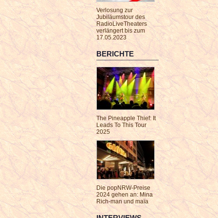
Verlosung zur
Jubiläumstour des
RadioLiveTheaters
verlängert bis zum
17.05.2023
BERICHTE
The Pineapple Thief: It
Leads To This Tour
2025
Die popNRW-Preise
2024 gehen an: Mina
Rich-man und maïa
INTERVIEWS