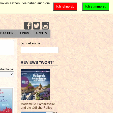
Cookies setzen. Sie haben auch die
Ich lehne ab
Ich stimme zu
DAKTION
LINKS
ARCHIV
Schnellsuche:
REVIEWS "WORT"
ihenfolge
Madame le Commissaire
und die tödliche Rallye