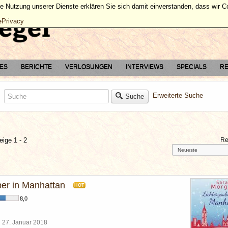
ie Nutzung unserer Dienste erklären Sie sich damit einverstanden, dass wir 
ePrivacy
TES
BERICHTE
VERLOSUNGEN
INTERVIEWS
SPECIALS
RE
Erweiterte Suche
Suche
eige 1 - 2
Re
ber in Manhattan
HOT
8,0
l
27. Januar 2018