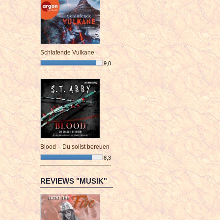
Schlafende Vulkane
9,0
¯¯¯¯¯¯¯¯¯¯¯¯¯¯¯¯¯¯¯¯¯¯¯¯
Blood – Du sollst bereuen
8,3
¯¯¯¯¯¯¯¯¯¯¯¯¯¯¯¯¯¯¯¯¯¯¯¯
REVIEWS "MUSIK"