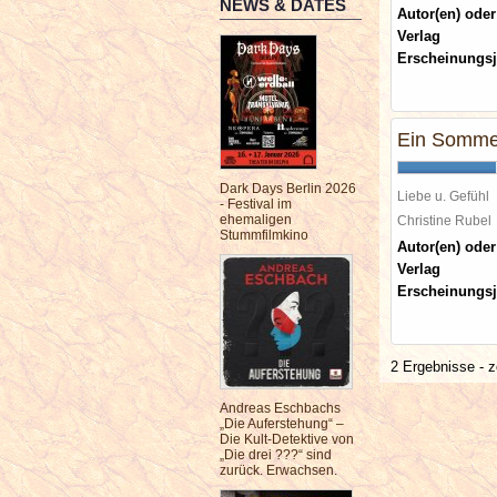
NEWS & DATES
Autor(en) oder
Verlag
Erscheinungsj
Ein Sommer
Dark Days Berlin 2026
Liebe u. Gefühl
- Festival im
ehemaligen
Christine Rube
Stummfilmkino
Autor(en) oder
Verlag
Erscheinungsj
2 Ergebnisse - z
Andreas Eschbachs
„Die Auferstehung“ –
Die Kult-Detektive von
„Die drei ???“ sind
zurück. Erwachsen.