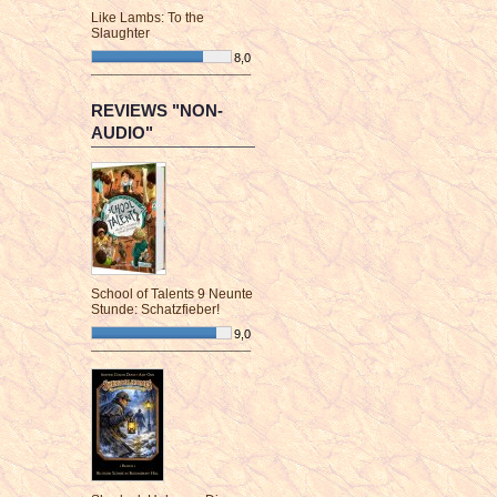
Like Lambs: To the
Slaughter
8,0
¯¯¯¯¯¯¯¯¯¯¯¯¯¯¯¯¯¯¯¯¯¯¯¯
REVIEWS "NON-
AUDIO"
School of Talents 9 Neunte
Stunde: Schatzfieber!
9,0
¯¯¯¯¯¯¯¯¯¯¯¯¯¯¯¯¯¯¯¯¯¯¯¯