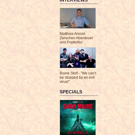
Matthias Arnold:
Zwischen Abenteuer
und Popkultur
Roine Stolt - "We can’t
be stopped by an evil
virus!"
SPECIALS