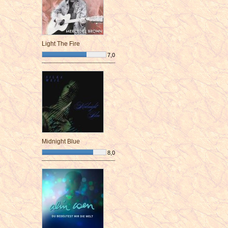
Light The Fire
7,0
¯¯¯¯¯¯¯¯¯¯¯¯¯¯¯¯¯¯¯¯¯¯¯¯
Midnight Blue
8,0
¯¯¯¯¯¯¯¯¯¯¯¯¯¯¯¯¯¯¯¯¯¯¯¯