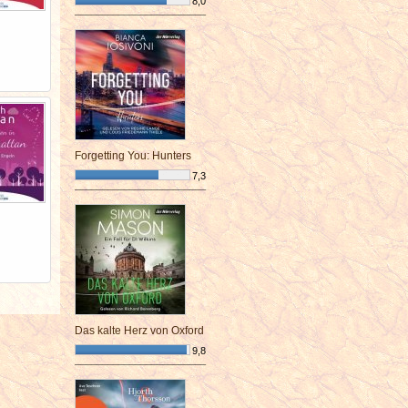
8,0
¯¯¯¯¯¯¯¯¯¯¯¯¯¯¯¯¯¯¯¯¯¯¯¯
Forgetting You: Hunters
7,3
¯¯¯¯¯¯¯¯¯¯¯¯¯¯¯¯¯¯¯¯¯¯¯¯
Das kalte Herz von Oxford
9,8
¯¯¯¯¯¯¯¯¯¯¯¯¯¯¯¯¯¯¯¯¯¯¯¯