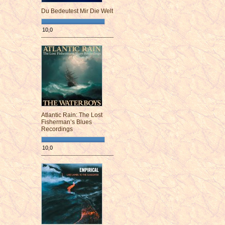
Du Bedeutest Mir Die Welt
10,0
¯¯¯¯¯¯¯¯¯¯¯¯¯¯¯¯¯¯¯¯¯¯¯¯
Atlantic Rain: The Lost
Fisherman’s Blues
Recordings
10,0
¯¯¯¯¯¯¯¯¯¯¯¯¯¯¯¯¯¯¯¯¯¯¯¯