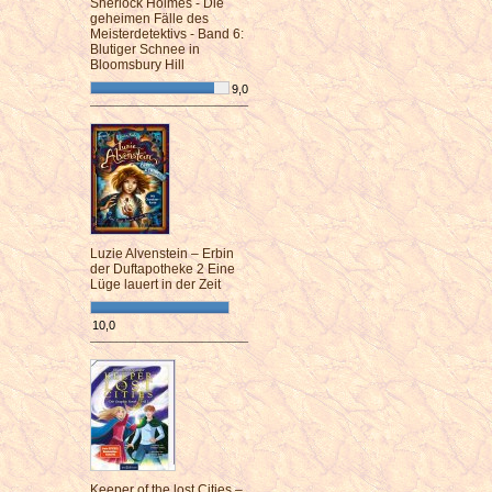
Sherlock Holmes - Die
geheimen Fälle des
Meisterdetektivs - Band 6:
Blutiger Schnee in
Bloomsbury Hill
9,0
¯¯¯¯¯¯¯¯¯¯¯¯¯¯¯¯¯¯¯¯¯¯¯¯
Luzie Alvenstein – Erbin
der Duftapotheke 2 Eine
Lüge lauert in der Zeit
10,0
¯¯¯¯¯¯¯¯¯¯¯¯¯¯¯¯¯¯¯¯¯¯¯¯
Keeper of the lost Cities –