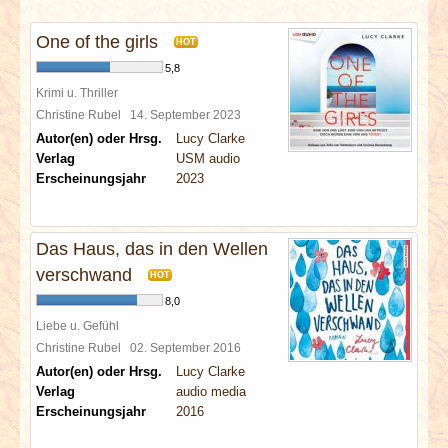
INTERVIEWS
One of the girls
HOT
SPECIALS
5,8
Krimi u. Thriller
REDAKTION
Christine Rubel
14. September 2023
Autor(en) oder Hrsg.
Lucy Clarke
Verlag
USM audio
LINKS
Erscheinungsjahr
2023
ARCHIV
Das Haus, das in den Wellen
verschwand
HOT
8,0
Liebe u. Gefühl
Christine Rubel
02. September 2016
Autor(en) oder Hrsg.
Lucy Clarke
Verlag
audio media
Erscheinungsjahr
2016