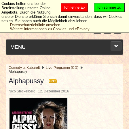
Cookies helfen uns bei der
Ich lehne ab
Ich stimme zu
Bereitstellung unseres Online-
Angebots. Durch die Nutzung
unserer Dienste erklären Sie sich damit einverstanden, dass wir Cookies
setzen. Sie haben auch die Möglichkeit abzulehnen.
Datenschutzrichtlinie ansehen
Weitere Informationen zu Cookies und ePrivacy
MENU
Comedy u. Kabarett
Live-Programm (CD)
Alphapussy
NEUESTE ARTIKEL
Alphapussy
HOT
NEWS & DATES
Nico Steckelberg
12. Dezember 2016
BERICHTE
VERLOSUNGEN