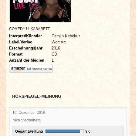
INTERVIEWS
SPECIALS
COMEDY U. KABARETT
REDAKTION
Interpret/Künstler
Carolin Kebekus
Label/Verlag
Wort Art
Erscheinungsjahr
2016
LINKS
Format
CD
Anzahl der Medien
1
ARCHIV
HÖRSPIEGEL-MEINUNG
12. Dezember 2016
Nico Steckelberg
Gesamtwertung
9,0