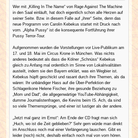
Wer mit „Killing In The Name“ von Rage Against The Machine
in den Saal einläuft, hat doch eigentlich schon alle Herzen auf
seiner Seite. Bzw. in diesem Falle auf „ihrer“ Seite, denn das
neue Programm von Carolin Kebekus startet mit Druck nach
vorn. „Alpha Pussy“ ist die konsequente Fortführung ihrer
Pussy Terror-Tour.
Aufgenommen wurden die Vorstellungen vor Live-Publikum am
17. und 18. Mai im Circus Krone in München. Was nichts
anderes bedeutet als dass die Kölner „Schnüss“ Kebekus
gleich zu Anfang mal ordentlich im Sinne von Lokalrivalitäten
austeilt, indem sie den Bayern erklärt, was ein Wegbier ist.
Kebekus hüpft geschickt und rasant durch ihre Themen, als da
wären: Ihr unbändiger Hass auf die Über-Perfektion der
Schlagerikone Helene Fischer, ihre gesunde Beziehung zu
„Mom und Dad“, die allgegenwärtige YouTube-Abhängigkeit,
dumme Journalistenfragen, die Kevins beim IS. Ach, da sind
so viele Themensprünge, und einer ist lustiger als der andere.
„Jetzt mal ganz im Ernst“: Am Ende der CD fragt man sich
„Huch, wo ist die Zeit geblieben?“ Sehr gern würde man direkt
im Anschluss noch mal einer Verlängerung lauschen. Gibt es
leider (noch) nicht, deshalb einfach noch mal von vorn hören.