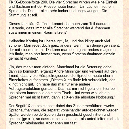
TKKG-Doppelfolge 200. Die vier Sprecher wirken wie eine Einheit
und flachsen mit der Pressemeute herum. Ein Lächeln hier, ein
Spruch da. Das ist alles sehr locker und ungezwungen. Die
Stimmung ist toll.
Dieses familiäre Gefühl – kommt das auch zum Teil dadurch
zustande, dass immer alle Sprecher während der Aufnahmen
zusammen in einem Raum sitzen?
Heikedine Körting ist überzeugt: „Ja, und das klingt auch viel
schöner. Man redet doch ganz anders, wenn man denjenigen sieht,
der mit einem spricht. Da kann man doch ganz anders reagieren.
Ich finde, man hört immer raus, wenn Sprachaufnahmen einzeln
gemacht wurden.“
„Ja, das merkt man einfach. Manchmal ist die Betonung dabei
dann so komisch“, ergänzt André Minninger und verweist auf den
Trend, dass viele Hörspielregisseure die Sprecher heute eher in
Einzeltakes aufnehmen. „Dieses X-en finde ich schrecklich, das
klingt nicht gut. Ich habe das mal für eine andere
Auftragsproduktion gemacht. Das hat mir nicht gefallen. Hier bei
uns sitzen immer alle an einem Tisch. Und wenn wirklich ein
Sprecher mal nicht kann, dann ist X-en die absolute Notlösung.“
Der Begriff X-en bezeichnet dabei das Zusammenführen zweier
Sprachaufnahmen, die separat voneinander aufgezeichnet wurden.
Später werden beide Spuren dann geschickt geschnitten und
geklebt (ge-x-t), so dass es beinahe klingt, als unterhielten sich die
Sprecher miteinander. Aber eben nur fast.