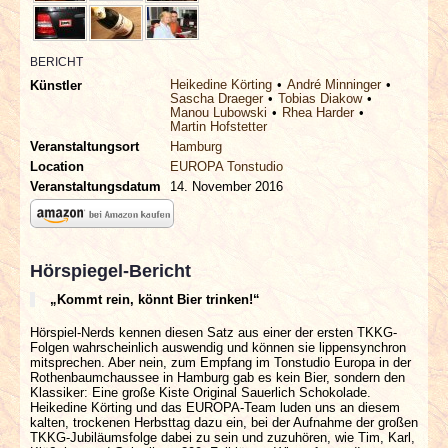
BERICHT
Heikedine Körting
André Minninger
Künstler
Sascha Draeger
Tobias Diakow
Manou Lubowski
Rhea Harder
Martin Hofstetter
Veranstaltungsort
Hamburg
Location
EUROPA Tonstudio
Veranstaltungsdatum
14. November 2016
Hörspiegel-Bericht
„Kommt rein, könnt Bier trinken!“
Hörspiel-Nerds kennen diesen Satz aus einer der ersten TKKG-
Folgen wahrscheinlich auswendig und können sie lippensynchron
mitsprechen. Aber nein, zum Empfang im Tonstudio Europa in der
Rothenbaumchaussee in Hamburg gab es kein Bier, sondern den
Klassiker: Eine große Kiste Original Sauerlich Schokolade.
Heikedine Körting und das EUROPA-Team luden uns an diesem
kalten, trockenen Herbsttag dazu ein, bei der Aufnahme der großen
TKKG-Jubiläumsfolge dabei zu sein und zuzuhören, wie Tim, Karl,