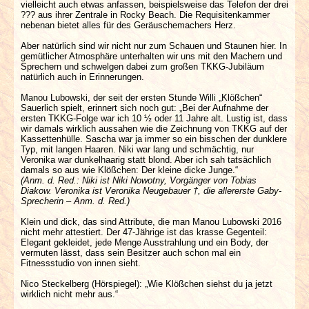
vielleicht auch etwas anfassen, beispielsweise das Telefon der drei
??? aus ihrer Zentrale in Rocky Beach. Die Requisitenkammer
nebenan bietet alles für des Geräuschemachers Herz.
Aber natürlich sind wir nicht nur zum Schauen und Staunen hier. In
gemütlicher Atmosphäre unterhalten wir uns mit den Machern und
Sprechern und schwelgen dabei zum großen TKKG-Jubiläum
natürlich auch in Erinnerungen.
Manou Lubowski, der seit der ersten Stunde Willi „Klößchen“
Sauerlich spielt, erinnert sich noch gut: „Bei der Aufnahme der
ersten TKKG-Folge war ich 10 ½ oder 11 Jahre alt. Lustig ist, dass
wir damals wirklich aussahen wie die Zeichnung von TKKG auf der
Kassettenhülle. Sascha war ja immer so ein bisschen der dunklere
Typ, mit langen Haaren. Niki war lang und schmächtig, nur
Veronika war dunkelhaarig statt blond. Aber ich sah tatsächlich
damals so aus wie Klößchen: Der kleine dicke Junge.“
(Anm. d. Red.: Niki ist Niki Nowotny, Vorgänger von Tobias
Diakow. Veronika ist Veronika Neugebauer †, die allererste Gaby-
Sprecherin – Anm. d. Red.)
Klein und dick, das sind Attribute, die man Manou Lubowski 2016
nicht mehr attestiert. Der 47-Jährige ist das krasse Gegenteil:
Elegant gekleidet, jede Menge Ausstrahlung und ein Body, der
vermuten lässt, dass sein Besitzer auch schon mal ein
Fitnessstudio von innen sieht.
Nico Steckelberg (Hörspiegel): „Wie Klößchen siehst du ja jetzt
wirklich nicht mehr aus.“