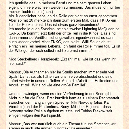
Ich genieße das, in meinem Beruf und meinem ganzen Leben
eigentlich nie erwachsen werden zu müssen. Das muss ich nur bei
meiner Tochter sein (lacht).
Als Jugendlicher habe ich die Rolle gar nicht so ernst genommen.
Aber so mit 20 merkte ich dann zum ersten Mal, dass TKKG ein
Teil der Popkultur ist. Das ist etwas ganz Besonderes!
Ich mache ja auch Synchro, beispielsweise Lightning McQueen bei
CARS. Da kommt jetzt bald der dritte Teil in die Kinos. Das sind
dann immer so Veröffentlichungswellen, irgendwann ist es dann
auch wieder vorbei. Aber TKKG, das bleibt. Willi Sauerlich ist
einfach ein Teil meines Lebens. Ich fand die Rolle immer toll. Er ist
der Witzige, der sich selbst nicht zu ernst nimmt.“
Nico Steckelberg (Hörspiegel): „Erzähl‘ mal, wie ist das wenn ihr
hier seid?“
Manou: „Die Aufnahmen hier im Studio machen immer sehr viel
Spaß! Es ist so, als hätten wir uns nie verabschiedet und sind
sofort wieder in unseren Rollen. Auch die Arbeit mit Heikedine und
André ist toll. Wir sind wie eine große Familie!“
Umso schwieriger, wenn es eine Veränderung in der Serie gibt.
Nicht nur für die Fans. Erst kürzlich kam es zu einem Rechtsstreit
zwischen dem langjährigen Sprecher Niki Nowotny (alias Karl
Vierstein) und der Plattenfirma Sony. Mit dem Ergebnis, dass
Nowotny seine Rolle aufgeben musste und Tobias Diakow seit
einigen Folgen den Karl spricht.
Manou: „Das war natürlich auch ein Thema für uns Sprecher, wir
stehen ja auch alle immer in Kontakt zu einander.“