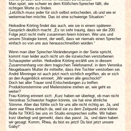
Man spürt, wie schwer es dem Klößchen-Sprecher fällt, die
richtigen Worte zu finden.
„Letztlich muss jeder für sich selbst entscheiden, ob und wie er
weitermachen möchte. Das ist eine schwierige Situation.“
Heikedine Körting findet das auch, wie sie in einem späteren
Gespräch deutlich macht: „Es ist sehr traurig, dass wir die 200.
Folge jetzt nicht mehr zusammen feiern können. Wer uns und
unsere Strategie kennt, der weiß, dass wir niemals einen Sprecher
einfach so von uns aus herausschmeißen würden.“
Wenn man über Sprecher-Veränderungen in der Serie spricht,
kommt man leider auch nicht um die inzwischen verstorbenen
Schauspieler umhin. Heikedine Körting erzählt uns in diesem
Zusammenhang von dem tragischen Telefonanruf, in dem Veronika
Neugebauers Mutter ihr mitteilte, dass ihre Tochter verstorben sei.
André Minninger ist auch jetzt noch sichtlich ergriffen, als er sich
an den Augenblick erinnert: „Wir waren alle geschockt!“
Doch bei aller Trauer sind Entscheidungen zu treffen.
Produktionstermine und Meilensteine stehen an, wie geht es
weiter?
Frau Körting erinnert sich: „Kurz haben wir überlegt, ob man nicht
Veronikas Schwester fragten könnte, sie hat eine ähnliche
Stimme. Aber das fühlte sich für uns alle nicht richtig an. Ja, und
dann war Rhea einfach da, weil sie zu dem Zeitpunkt eine kleine
Rolle für TKKG bei uns im Studio einsprechen sollte. Wir haben
kurz überlegt und gemerkt, dass das passt. Ja, und dann haben
wir gesagt: Komm, Rhea, du bist es jetzt! Du bist jetzt unsere
Gaby!“