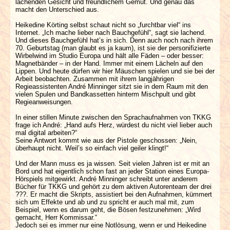
lachenden Gesicht und freundlichem Gemüt. Und genau das
macht den Unterschied aus.
Heikedine Körting selbst schaut nicht so „furchtbar viel“ ins
Internet. „Ich mache lieber nach Bauchgefühl“, sagt sie lachend.
Und dieses Bauchgefühl hat’s in sich. Denn auch noch nach ihrem
70. Geburtstag (man glaubt es ja kaum), ist sie der personifizierte
Wirbelwind im Studio Europa und hält alle Fäden – oder besser:
Magnetbänder – in der Hand. Immer mit einem Lächeln auf den
Lippen. Und heute dürfen wir hier Mäuschen spielen und sie bei der
Arbeit beobachten. Zusammen mit ihrem langjährigen
Regieassistenten André Minninger sitzt sie in dem Raum mit den
vielen Spulen und Bandkassetten hinterm Mischpult und gibt
Regieanweisungen.
In einer stillen Minute zwischen den Sprachaufnahmen von TKKG
frage ich André: „Hand aufs Herz, würdest du nicht viel lieber auch
mal digital arbeiten?“
Seine Antwort kommt wie aus der Pistole geschossen: „Nein,
überhaupt nicht. Weil’s so einfach viel geiler klingt!“
Und der Mann muss es ja wissen. Seit vielen Jahren ist er mit an
Bord und hat eigentlich schon fast an jeder Station eines Europa-
Hörspiels mitgewirkt. André Minninger schreibt unter anderem
Bücher für TKKG und gehört zu dem aktiven Autorenteam der drei
???. Er macht die Skripts, assistiert bei den Aufnahmen, kümmert
sich um Effekte und ab und zu spricht er auch mal mit, zum
Beispiel, wenn es darum geht, die Bösen festzunehmen: „Wird
gemacht, Herr Kommissar.“
Jedoch sei es immer nur eine Notlösung, wenn er und Heikedine