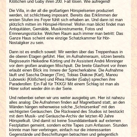
Klößchen und Gaby ihren 200. Fall lösen. Wie aufregend!
Die Villa, in der all die großartigen Hörspielserien produziert
werden, ist schlichtweg imposant. Bereits das Erklimmen der
ersten Stufen ins Foyer fühlt sich erhaben an. Und dann ist man
plötzlich mitten im Hörspiel-Himmel: Wohin man blickt findet man
Antiquitäten, Gemälde, Musikinstrumente, Fotos und
Erinnerungsstücke. Welchen Raum auch immer man betritt: Das
Ganze Haus scheint eine einzige Schatzkammer für Hör-
Nostalgiker zu sein.
Dann ist es endlich soweit: Wir werden über das Treppenhaus in
die oberen Etagen geführt. Hier, im Aufnahmeraum, sitzen bereits
Regisseurin Heikedine Körting und ihr Assistent André Minninger
vor dem großen analogen Mischpult. Die breite Glasfront vor ihnen
erlaubt einen Blick ins Innere der Sprecherkabine. Die Aufnahme
läuft und Sascha Draeger (Tim), Tobias Diakow (Karl), Manou
Lubowski (Klößchen) und Rhea Harder (Gaby) sprechen ihre
Paraderollen: Ein Fall für TKKG! Mit einem Schlag ist man als
Hörer sofort wieder drin in der Serie.
Und nebenbei sehen wir uns weiter ausgiebig um. Hier ist nahezu
alles analog: Die Aufnahmen finden auf Magnetband statt, an den
Wänden hängen reihenweise solche „Schnürsenkel“ mit den
wichtigsten Geräuschen. Die Rückwand des Studios ist bestückt
mit dem Musik- und Geräusche-Archiv der letzten 40 Jahre
Hörspielkult. Und damit ist keine Sounddatenbank auf externen
Festplatten gemeint, sondern echte Tapes zum Anfassen. Stunden
könnte man hier verbringen, einfach nur die interessanten
Gegenstände und Beschriftungen betrachten und gelegentlich