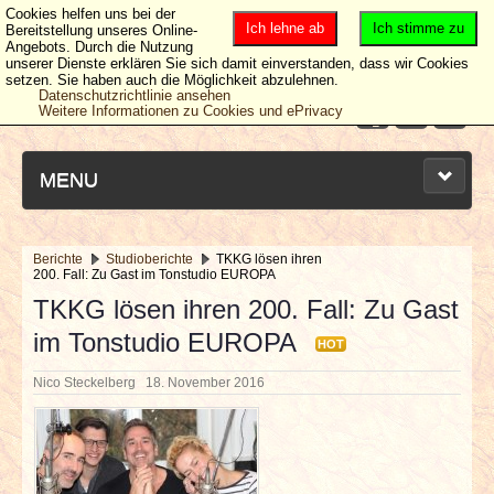
Cookies helfen uns bei der
Ich lehne ab
Ich stimme zu
Bereitstellung unseres Online-
Angebots. Durch die Nutzung
unserer Dienste erklären Sie sich damit einverstanden, dass wir Cookies
setzen. Sie haben auch die Möglichkeit abzulehnen.
Datenschutzrichtlinie ansehen
Weitere Informationen zu Cookies und ePrivacy
MENU
Berichte
Studioberichte
TKKG lösen ihren
200. Fall: Zu Gast im Tonstudio EUROPA
NEUESTE ARTIKEL
TKKG lösen ihren 200. Fall: Zu Gast
im Tonstudio EUROPA
NEWS & DATES
HOT
Nico Steckelberg
18. November 2016
BERICHTE
VERLOSUNGEN