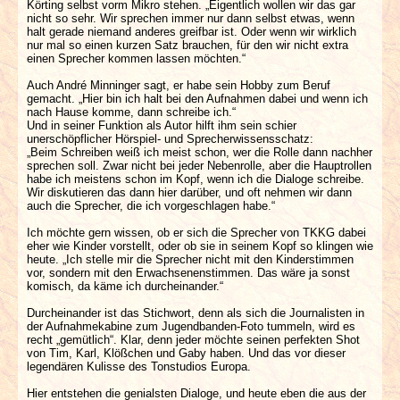
Körting selbst vorm Mikro stehen. „Eigentlich wollen wir das gar
nicht so sehr. Wir sprechen immer nur dann selbst etwas, wenn
halt gerade niemand anderes greifbar ist. Oder wenn wir wirklich
nur mal so einen kurzen Satz brauchen, für den wir nicht extra
einen Sprecher kommen lassen möchten.“
Auch André Minninger sagt, er habe sein Hobby zum Beruf
gemacht. „Hier bin ich halt bei den Aufnahmen dabei und wenn ich
nach Hause komme, dann schreibe ich.“
Und in seiner Funktion als Autor hilft ihm sein schier
unerschöpflicher Hörspiel- und Sprecherwissensschatz:
„Beim Schreiben weiß ich meist schon, wer die Rolle dann nachher
sprechen soll. Zwar nicht bei jeder Nebenrolle, aber die Hauptrollen
habe ich meistens schon im Kopf, wenn ich die Dialoge schreibe.
Wir diskutieren das dann hier darüber, und oft nehmen wir dann
auch die Sprecher, die ich vorgeschlagen habe.“
Ich möchte gern wissen, ob er sich die Sprecher von TKKG dabei
eher wie Kinder vorstellt, oder ob sie in seinem Kopf so klingen wie
heute. „Ich stelle mir die Sprecher nicht mit den Kinderstimmen
vor, sondern mit den Erwachsenenstimmen. Das wäre ja sonst
komisch, da käme ich durcheinander.“
Durcheinander ist das Stichwort, denn als sich die Journalisten in
der Aufnahmekabine zum Jugendbanden-Foto tummeln, wird es
recht „gemütlich“. Klar, denn jeder möchte seinen perfekten Shot
von Tim, Karl, Klößchen und Gaby haben. Und das vor dieser
legendären Kulisse des Tonstudios Europa.
Hier entstehen die genialsten Dialoge, und heute eben die aus der