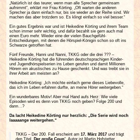
„Natürlich ist das teurer, wenn man alle Sprecher gemeinsam
aufnimmt“, erklärt mir Frau Körting. „Oft warten die anderen
Sprecher ja dann einfach nur, bis sie wieder an der Reihe sind. Wir
machen das aber trotzdem so. Es klingt einfach so viel besser.“
Ein gutes Ergebnis war und ist Heikedine Körting und ihrem Team
schon immer sehr wichtig, und dafür bezahlt sie gern auch mal
einen Euro mehr. Wieder eine der vielen Bauchgefühl-
Entscheidungen, mit denen die Hörspiel-Königin schon so oft ins
Schwarze getroffen hat.
Fünf Freunde, Hanni und Nanni, TKKG oder die drei ??? –
Heikedine Körting hat die führenden deutschsprachigen Kinder-
und Jugendhörspielserien ins Leben gerufen und damit Millionen
Hörern ein akustisches zu Hause geschenkt. Und was treibt sie in
ihrer Arbeit am meisten an?
Heikedine Körting: „Ich möchte einfach gerne dieses Liebevolle,
das ich im Leben erfahren durfte, an meine Hörer weitergeben.“
Ein wunderbares Motiv! Aber mal Hand aufs Herz: Wie viele
Episoden wird es denn von TKKG noch geben? Folge 200 und
dann…?
Da lacht Heikedine Körting nur herzlich: „Die Serie wird noch
laaaaange weitergehen.“
TKKG – Der 200. Fall erscheint am
17. März 2017
und trägt
den Titel „
Der große Coup
“. Autor ist Martin Hofstetter.