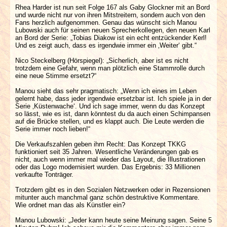
Rhea Harder ist nun seit Folge 167 als Gaby Glockner mit an Bord
und wurde nicht nur von ihren Mitstreitern, sondern auch von den
Fans herzlich aufgenommen. Genau das wünscht sich Manou
Lubowski auch für seinen neuen Sprecherkollegen, den neuen Karl
an Bord der Serie: „Tobias Diakow ist ein echt entzückender Kerl!
Und es zeigt auch, dass es irgendwie immer ein ‚Weiter‘ gibt.“
Nico Steckelberg (Hörspiegel): „Sicherlich, aber ist es nicht
trotzdem eine Gefahr, wenn man plötzlich eine Stammrolle durch
eine neue Stimme ersetzt?“
Manou sieht das sehr pragmatisch: „Wenn ich eines im Leben
gelernt habe, dass jeder irgendwie ersetzbar ist. Ich spiele ja in der
Serie ‚Küstenwache‘. Und ich sage immer, wenn du das Konzept
so lässt, wie es ist, dann könntest du da auch einen Schimpansen
auf die Brücke stellen, und es klappt auch. Die Leute werden die
Serie immer noch lieben!“
Die Verkaufszahlen geben ihm Recht: Das Konzept TKKG
funktioniert seit 35 Jahren. Wesentliche Veränderungen gab es
nicht, auch wenn immer mal wieder das Layout, die Illustrationen
oder das Logo modernisiert wurden. Das Ergebnis: 33 Millionen
verkaufte Tonträger.
Trotzdem gibt es in den Sozialen Netzwerken oder in Rezensionen
mitunter auch manchmal ganz schön destruktive Kommentare.
Wie ordnet man das als Künstler ein?
Manou Lubowski: „Jeder kann heute seine Meinung sagen. Seine 5