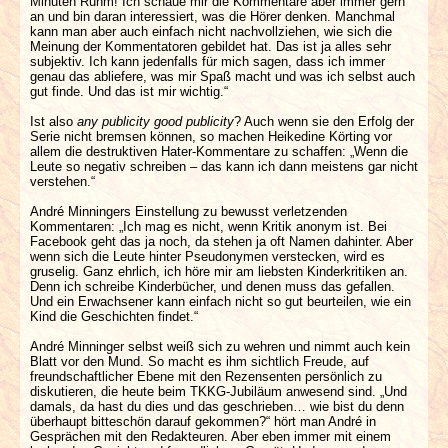
Minuten Ruhm! Ich schaue mir die Kommentare aber immer gern
an und bin daran interessiert, was die Hörer denken. Manchmal
kann man aber auch einfach nicht nachvollziehen, wie sich die
Meinung der Kommentatoren gebildet hat. Das ist ja alles sehr
subjektiv. Ich kann jedenfalls für mich sagen, dass ich immer
genau das abliefere, was mir Spaß macht und was ich selbst auch
gut finde. Und das ist mir wichtig.“
Ist also
any publicity good publicity
? Auch wenn sie den Erfolg der
Serie nicht bremsen können, so machen Heikedine Körting vor
allem die destruktiven Hater-Kommentare zu schaffen: „Wenn die
Leute so negativ schreiben – das kann ich dann meistens gar nicht
verstehen.“
André Minningers Einstellung zu bewusst verletzenden
Kommentaren: „Ich mag es nicht, wenn Kritik anonym ist. Bei
Facebook geht das ja noch, da stehen ja oft Namen dahinter. Aber
wenn sich die Leute hinter Pseudonymen verstecken, wird es
gruselig. Ganz ehrlich, ich höre mir am liebsten Kinderkritiken an.
Denn ich schreibe Kinderbücher, und denen muss das gefallen.
Und ein Erwachsener kann einfach nicht so gut beurteilen, wie ein
Kind die Geschichten findet.“
André Minninger selbst weiß sich zu wehren und nimmt auch kein
Blatt vor den Mund. So macht es ihm sichtlich Freude, auf
freundschaftlicher Ebene mit den Rezensenten persönlich zu
diskutieren, die heute beim TKKG-Jubiläum anwesend sind. „Und
damals, da hast du dies und das geschrieben… wie bist du denn
überhaupt bitteschön darauf gekommen?“ hört man André in
Gesprächen mit den Redakteuren. Aber eben immer mit einem