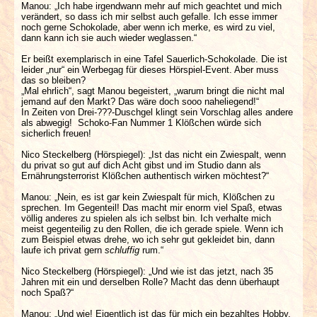
Manou: „Ich habe irgendwann mehr auf mich geachtet und mich
verändert, so dass ich mir selbst auch gefalle. Ich esse immer
noch gerne Schokolade, aber wenn ich merke, es wird zu viel,
dann kann ich sie auch wieder weglassen.“
Er beißt exemplarisch in eine Tafel Sauerlich-Schokolade. Die ist
leider „nur“ ein Werbegag für dieses Hörspiel-Event. Aber muss
das so bleiben?
„Mal ehrlich“, sagt Manou begeistert, „warum bringt die nicht mal
jemand auf den Markt? Das wäre doch sooo naheliegend!“
In Zeiten von Drei-???-Duschgel klingt sein Vorschlag alles andere
als abwegig! Schoko-Fan Nummer 1 Klößchen würde sich
sicherlich freuen!
Nico Steckelberg (Hörspiegel): „Ist das nicht ein Zwiespalt, wenn
du privat so gut auf dich Acht gibst und im Studio dann als
Ernährungsterrorist Klößchen authentisch wirken möchtest?“
Manou: „Nein, es ist gar kein Zwiespalt für mich, Klößchen zu
sprechen. Im Gegenteil! Das macht mir enorm viel Spaß, etwas
völlig anderes zu spielen als ich selbst bin. Ich verhalte mich
meist gegenteilig zu den Rollen, die ich gerade spiele. Wenn ich
zum Beispiel etwas drehe, wo ich sehr gut gekleidet bin, dann
laufe ich privat gern
schluffig
rum.“
Nico Steckelberg (Hörspiegel): „Und wie ist das jetzt, nach 35
Jahren mit ein und derselben Rolle? Macht das denn überhaupt
noch Spaß?“
Manou: „Und wie! Eigentlich ist das für mich ein bezahltes Hobby.