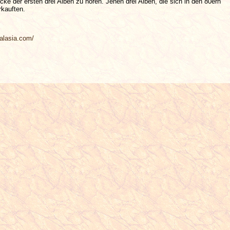
ke der ersten drei Alben zu hören. Jenen drei Alben, die sich in den 80ern
rkauften.
nalasia.com/