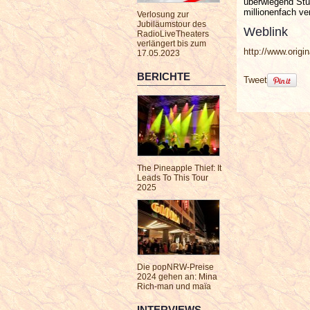
überwiegend Stüc
millionenfach ve
Verlosung zur
Jubiläumstour des
Weblink
RadioLiveTheaters
verlängert bis zum
http://www.origi
17.05.2023
BERICHTE
Tweet
The Pineapple Thief: It
Leads To This Tour
2025
Die popNRW-Preise
2024 gehen an: Mina
Rich-man und maïa
INTERVIEWS