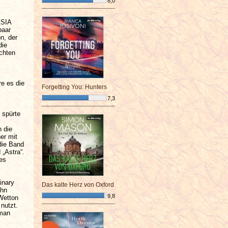
8,0
¯¯¯¯¯¯¯¯¯¯¯¯¯¯¯¯¯¯¯¯¯¯¯¯
ASIA
paar
n, der
die
echten
e es die
Forgetting You: Hunters
7,3
¯¯¯¯¯¯¯¯¯¯¯¯¯¯¯¯¯¯¯¯¯¯¯¯
 spürte
n die
er mit
die Band
 „Astra“.
des
inary
Das kalte Herz von Oxford
ohn
9,8
Wetton
nutzt.
¯¯¯¯¯¯¯¯¯¯¯¯¯¯¯¯¯¯¯¯¯¯¯¯
 man