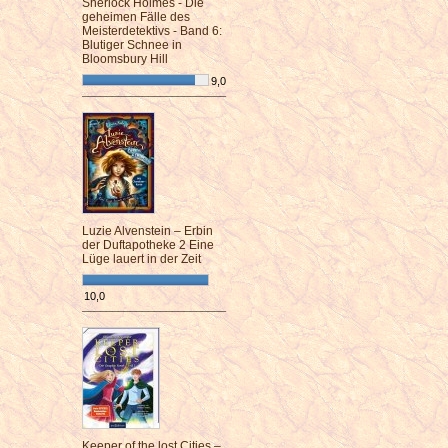
Sherlock Holmes - Die
geheimen Fälle des
Meisterdetektivs - Band 6:
Blutiger Schnee in
Bloomsbury Hill
9,0
¯¯¯¯¯¯¯¯¯¯¯¯¯¯¯¯¯¯¯¯¯¯¯¯
Luzie Alvenstein – Erbin
der Duftapotheke 2 Eine
Lüge lauert in der Zeit
10,0
¯¯¯¯¯¯¯¯¯¯¯¯¯¯¯¯¯¯¯¯¯¯¯¯
Keeper of the lost Cities –