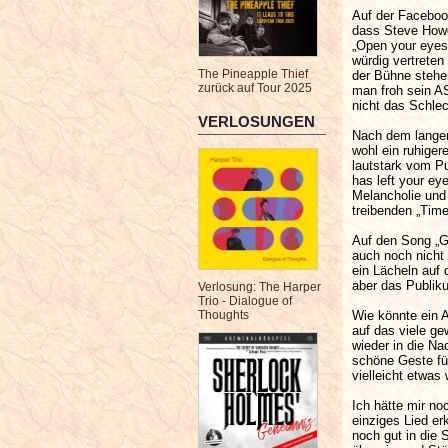
Auf der Faceboo
dass Steve Howe
„Open your eyes
würdig vertreten
The Pineapple Thief
der Bühne stehe
zurück auf Tour 2025
man froh sein AS
nicht das Schlec
VERLOSUNGEN
Nach dem langen
wohl ein ruhige
lautstark vom Pu
has left your e
Melancholie und 
treibenden „Tim
Auf den Song „G
auch noch nicht
ein Lächeln auf 
aber das Publik
Verlosung: The Harper
Trio - Dialogue of
Wie könnte ein 
Thoughts
auf das viele g
wieder in die N
schöne Geste fü
vielleicht etwas
Ich hätte mir n
einziges Lied er
noch gut in die 