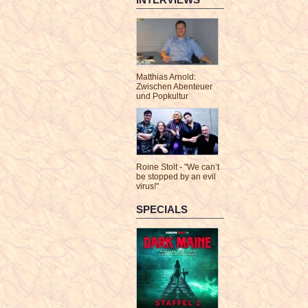
Matthias Arnold:
Zwischen Abenteuer
und Popkultur
Roine Stolt - "We can’t
be stopped by an evil
virus!"
SPECIALS