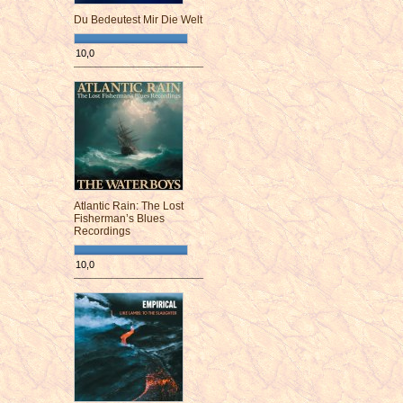
Du Bedeutest Mir Die Welt
10,0
¯¯¯¯¯¯¯¯¯¯¯¯¯¯¯¯¯¯¯¯¯¯¯¯
Atlantic Rain: The Lost
Fisherman’s Blues
Recordings
10,0
¯¯¯¯¯¯¯¯¯¯¯¯¯¯¯¯¯¯¯¯¯¯¯¯