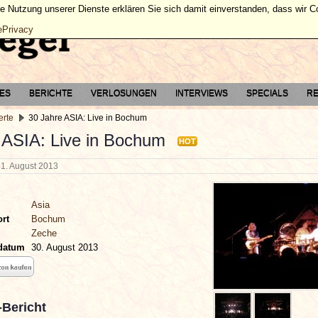
ie Nutzung unserer Dienste erklären Sie sich damit einverstanden, dass wir 
ePrivacy
TES
BERICHTE
VERLOSUNGEN
INTERVIEWS
SPECIALS
RE
erte
30 Jahre ASIA: Live in Bochum
 ASIA: Live in Bochum
HOT
31. August 2013
Asia
ort
Bochum
Zeche
sdatum
30. August 2013
-Bericht