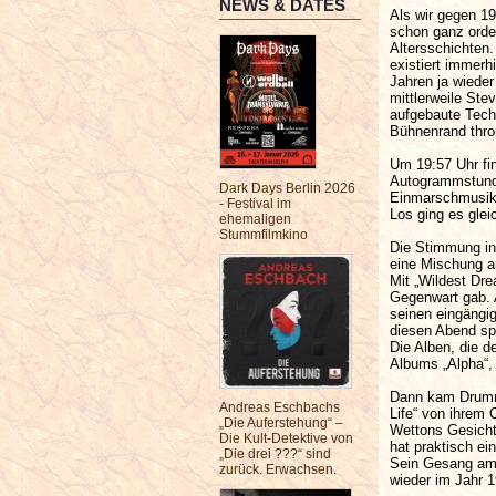
NEWS & DATES
Als wir gegen 19
schon ganz orden
Altersschichten.
existiert immerh
Jahren ja wiede
mittlerweile St
aufgebaute Techn
Bühnenrand thro
Um 19:57 Uhr fin
Autogrammstunde
Dark Days Berlin 2026
Einmarschmusik 
- Festival im
Los ging es glei
ehemaligen
Stummfilmkino
Die Stimmung in 
eine Mischung a
Mit „Wildest Dre
Gegenwart gab. 
seinen eingängig
diesen Abend spi
Die Alben, die d
Albums „Alpha“, 
Dann kam Drumme
Andreas Eschbachs
Life“ von ihrem
„Die Auferstehung“ –
Wettons Gesicht
Die Kult-Detektive von
hat praktisch ei
„Die drei ???“ sind
Sein Gesang am 
zurück. Erwachsen.
wieder im Jahr 