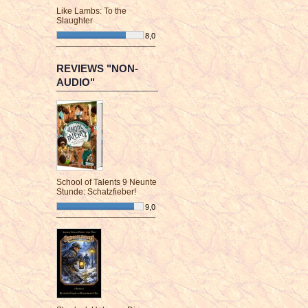
Like Lambs: To the
Slaughter
8,0
¯¯¯¯¯¯¯¯¯¯¯¯¯¯¯¯¯¯¯¯¯¯¯¯
REVIEWS "NON-
AUDIO"
School of Talents 9 Neunte
Stunde: Schatzfieber!
9,0
¯¯¯¯¯¯¯¯¯¯¯¯¯¯¯¯¯¯¯¯¯¯¯¯