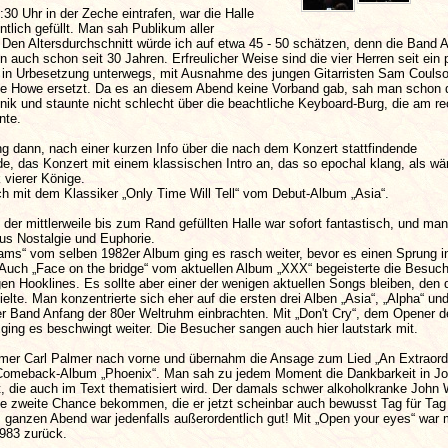
:30 Uhr in der Zeche eintrafen, war die Halle
tlich gefüllt. Man sah Publikum aller
 Den Altersdurchschnitt würde ich auf etwa 45 - 50 schätzen, denn die Band 
in auch schon seit 30 Jahren. Erfreulicher Weise sind die vier Herren seit ein 
r in Urbesetzung unterwegs, mit Ausnahme des jungen Gitarristen Sam Coulso
eve Howe ersetzt. Da es an diesem Abend keine Vorband gab, sah man schon 
ik und staunte nicht schlecht über die beachtliche Keyboard-Burg, die am r
nte.
g dann, nach einer kurzen Info über die nach dem Konzert stattfindende
, das Konzert mit einem klassischen Intro an, das so epochal klang, als wär
vierer Könige.
ch mit dem Klassiker „Only Time Will Tell“ vom Debut-Album „Asia“.
der mittlerweile bis zum Rand gefüllten Halle war sofort fantastisch, und man
us Nostalgie und Euphorie.
ams“ vom selben 1982er Album ging es rasch weiter, bevor es einen Sprung i
Auch „Face on the bridge“ vom aktuellen Album „XXX“ begeisterte die Besuch
en Hooklines. Es sollte aber einer der wenigen aktuellen Songs bleiben, den 
elte. Man konzentrierte sich eher auf die ersten drei Alben „Asia“, „Alpha“ und
er Band Anfang der 80er Weltruhm einbrachten. Mit „Don't Cry“, dem Opener 
ging es beschwingt weiter. Die Besucher sangen auch hier lautstark mit.
r Carl Palmer nach vorne und übernahm die Ansage zum Lied „An Extraord
 Comeback-Album „Phoenix“. Man sah zu jedem Moment die Dankbarkeit in J
, die auch im Text thematisiert wird. Der damals schwer alkoholkranke John 
ne zweite Chance bekommen, die er jetzt scheinbar auch bewusst Tag für Tag 
ganzen Abend war jedenfalls außerordentlich gut! Mit „Open your eyes“ war
1983 zurück.