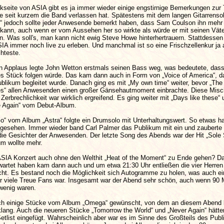
kseite von ASIA gibt es ja immer wieder einige engstirnige Bemerkungen zur
 seit kurzem die Band verlassen hat. Spätestens mit dem langen Gitarrenso
“ jedoch sollte jeder Anwesende bemerkt haben, dass Sam Coulson ihn mehr 
 kann, auch wenn er vom Aussehen her so wirkte als würde er mit seinen Väte
n. Was soll's, man kann nicht ewig Steve Howe hinterhertrauern. Stattdessen
IA immer noch live zu erleben. Und manchmal ist so eine Frischzellenkur ja
hteste.
 Applaus legte John Wetton erstmals seinen Bass weg, was bedeutete, dass 
res Stück folgen würde. Das kam dann auch in Form von „Voice of America“, d
blikum begleitet wurde. Danach ging es mit „My own time“ weiter, bevor „The
yes“ allen Anwesenden einen großer Gänsehautmoment einbrachte. Diese Mis
Zerbrechlichkeit war wirklich ergreifend. Es ging weiter mit „Days like these“
e Again“ vom Debut-Album.
o“ vom Album „Astra“ folgte ein Drumsolo mit Unterhaltungswert. So etwas h
 gesehen. Immer wieder band Carl Palmer das Publikum mit ein und zauberte 
die Gesichter der Anwesenden. Der letzte Song des Abends war der Hit „Sole 
um wollte mehr.
ASIA Konzert auch ohne den Welthit „Heat of the Moment“ zu Ende gehen? Da
ewartet haben kam dann auch und um etwa 21:30 Uhr entließen die vier Herren
acht. Es bestand noch die Möglichkeit sich Autogramme zu holen, was auch ei
r viele Treue Fans war. Insgesamt war der Abend sehr schön, auch wenn 90 
 wenig waren.
och einige Stücke vom Album „Omega“ gewünscht, von dem an diesem Abend 
klang. Auch die neueren Stücke „Tomorrow the World“ und „Never Again“ hätte
Setlist eingefügt. Wahrscheinlich aber war es im Sinne des Großteils des Pub