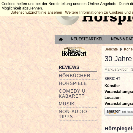
Cookies helfen uns bei der Bereitstellung unseres Online-Angebots. Durch d
Möglichkeit abzulehnen.
Datenschutzrichtlinie ansehen
Weitere Informationen zu Cookies und 
NEUESTE ARTIKEL
NEWS & DA
Berichte
Konz
30 Jahre
REVIEWS
Markus Skroch
HÖRBÜCHER
BERICHT
HÖRSPIELE
Künstler
COMEDY U.
Veranstaltungs
KABARETT
Location
Veranstaltung
MUSIK
NON-AUDIO-
TIPPS
Hörspiegel