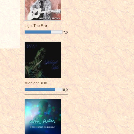
Light The Fire
7,0
¯¯¯¯¯¯¯¯¯¯¯¯¯¯¯¯¯¯¯¯¯¯¯¯
Midnight Blue
8,0
¯¯¯¯¯¯¯¯¯¯¯¯¯¯¯¯¯¯¯¯¯¯¯¯