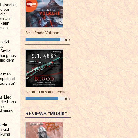
 Tatsache,
lo von
als
rn auf
 kann
 auch
Schlafende Vulkane
9,0
jetzt
as
¯¯¯¯¯¯¯¯¯¯¯¯¯¯¯¯¯¯¯¯¯¯¯¯
 Smile
chung aus
 und dem
at man
spielend
Survivor“,
Blood – Du sollst bereuen
s Lied
8,3
 die Fans
¯¯¯¯¯¯¯¯¯¯¯¯¯¯¯¯¯¯¯¯¯¯¯¯
ne
Minuten
REVIEWS "MUSIK"
kein
n sich
likums