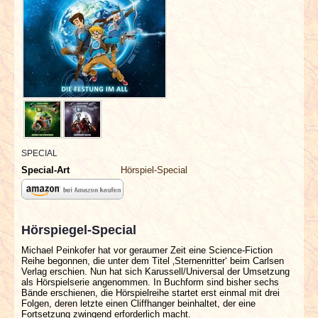
INTERVIEWS
SPECIALS
REDAKTION
LINKS
ARCHIV
SPECIAL
Special-Art
Hörspiel-Special
Hörspiegel-Special
Michael Peinkofer hat vor geraumer Zeit eine Science-Fiction
Reihe begonnen, die unter dem Titel ‚Sternenritter‘ beim Carlsen
Verlag erschien. Nun hat sich Karussell/Universal der Umsetzung
als Hörspielserie angenommen. In Buchform sind bisher sechs
Bände erschienen, die Hörspielreihe startet erst einmal mit drei
Folgen, deren letzte einen Cliffhanger beinhaltet, der eine
Fortsetzung zwingend erforderlich macht.