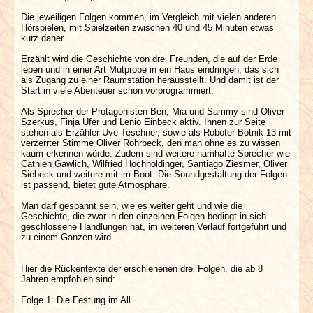
Die jeweiligen Folgen kommen, im Vergleich mit vielen anderen
Hörspielen, mit Spielzeiten zwischen 40 und 45 Minuten etwas
kurz daher.
Erzählt wird die Geschichte von drei Freunden, die auf der Erde
leben und in einer Art Mutprobe in ein Haus eindringen, das sich
als Zugang zu einer Raumstation herausstellt. Und damit ist der
Start in viele Abenteuer schon vorprogrammiert.
Als Sprecher der Protagonisten Ben, Mia und Sammy sind Oliver
Szerkus, Finja Ufer und Lenio Einbeck aktiv. Ihnen zur Seite
stehen als Erzähler Uve Teschner, sowie als Roboter Botnik-13 mit
verzerrter Stimme Oliver Rohrbeck, den man ohne es zu wissen
kaum erkennen würde. Zudem sind weitere namhafte Sprecher wie
Cathlen Gawlich, Wilfried Hochholdinger, Santiago Ziesmer, Oliver
Siebeck und weitere mit im Boot. Die Soundgestaltung der Folgen
ist passend, bietet gute Atmosphäre.
Man darf gespannt sein, wie es weiter geht und wie die
Geschichte, die zwar in den einzelnen Folgen bedingt in sich
geschlossene Handlungen hat, im weiteren Verlauf fortgeführt und
zu einem Ganzen wird.
Hier die Rückentexte der erschienenen drei Folgen, die ab 8
Jahren empfohlen sind:
Folge 1: Die Festung im All