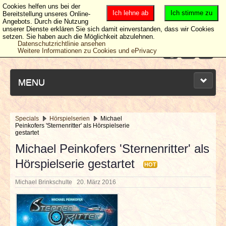
Cookies helfen uns bei der
Ich lehne ab
Ich stimme zu
Bereitstellung unseres Online-
Angebots. Durch die Nutzung
unserer Dienste erklären Sie sich damit einverstanden, dass wir Cookies
setzen. Sie haben auch die Möglichkeit abzulehnen.
Datenschutzrichtlinie ansehen
Weitere Informationen zu Cookies und ePrivacy
MENU
Specials
Hörspielserien
Michael
Peinkofers 'Sternenritter' als Hörspielserie
NEUESTE ARTIKEL
gestartet
Michael Peinkofers 'Sternenritter' als
NEWS & DATES
Hörspielserie gestartet
HOT
BERICHTE
Michael Brinkschulte
20. März 2016
VERLOSUNGEN