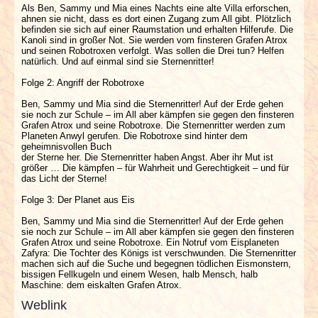
Als Ben, Sammy und Mia eines Nachts eine alte Villa erforschen,
ahnen sie nicht, dass es dort einen Zugang zum All gibt. Plötzlich
befinden sie sich auf einer Raumstation und erhalten Hilferufe. Die
Kanoli sind in großer Not. Sie werden vom finsteren Grafen Atrox
und seinen Robotroxen verfolgt. Was sollen die Drei tun? Helfen
natürlich. Und auf einmal sind sie Sternenritter!
Folge 2: Angriff der Robotroxe
Ben, Sammy und Mia sind die Sternenritter! Auf der Erde gehen
sie noch zur Schule – im All aber kämpfen sie gegen den finsteren
Grafen Atrox und seine Robotroxe. Die Sternenritter werden zum
Planeten Anwyl gerufen. Die Robotroxe sind hinter dem
geheimnisvollen Buch
der Sterne her. Die Sternenritter haben Angst. Aber ihr Mut ist
größer … Die kämpfen – für Wahrheit und Gerechtigkeit – und für
das Licht der Sterne!
Folge 3: Der Planet aus Eis
Ben, Sammy und Mia sind die Sternenritter! Auf der Erde gehen
sie noch zur Schule – im All aber kämpfen sie gegen den finsteren
Grafen Atrox und seine Robotroxe. Ein Notruf vom Eisplaneten
Zafyra: Die Tochter des Königs ist verschwunden. Die Sternenritter
machen sich auf die Suche und begegnen tödlichen Eismonstern,
bissigen Fellkugeln und einem Wesen, halb Mensch, halb
Maschine: dem eiskalten Grafen Atrox.
Weblink