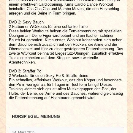
einem effektiven Cardiotraining. Kims Cardio Dance Workout
beinhaltet Cha-Cha-Cha und Mambo Moves, die den Herzschlag
anregen und die Beine in Form bringen.
DVD 2: Sexy Bauch
2 Fatburner WOrkouts für eine schlanke Taille
Diese beiden Workouts heizen die Fettverbrennung mit speziellen
Übungen an. Deine Figur wird betont und ein flacher, schöner
Bauch ist garantiert. Kims erstes Workout konzentriert sich neben
dem Bauchbereich zusätlich auf den Rücken, die Arme und die
Oberschenkel und führ zu einer gesteigerten Fettverbrennung. Das
zweite WOrkout beinhaltet Liegestütz-Übungen, zusätlich effektive
Trainingseinheiten auf dem Stepper, sowie wertvolle
Atemtechniken.
DVD 3: Straffer Po
2 Workouts für einen Sexy Po & Straffe Beine
Ein schnelles, effektives Workout, das den Körper und besonders
den Po in weniger als fünf Tagen in Hochform bringt! Dieses
Training widmet sich gezielt allen Muskelgruppen des Pos, der
Hüfte, der Beine, der Arme und des Bauches, während gleichzeitig
die Fettverbrennung auf Hochtouren gebracht wird.
HÖRSPIEGEL-MEINUNG
14. März 2015