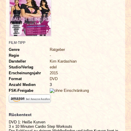
INTERVIEWS
SPECIALS
REDAKTION
FILM-TIPP
LINKS
Genre
Ratgeber
Regie
-
Darsteller
Kim Kardashian
ARCHIV
Studio/Verlag
edel
Erscheinungsjahr
2015
Format
DVD
Anzahl Medien
3
FSK-Freigabe
Rückentext
DVD 1: Heiße Kurven
3 x 10 Minuten Cardio Step Workouts
Der Schlüssel zu deinem Wohlbefinden und tollen Kurven liegt in