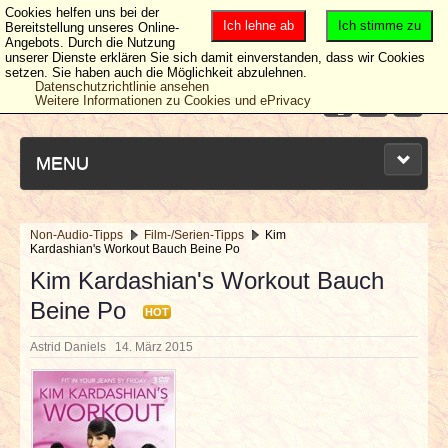
Cookies helfen uns bei der
Ich lehne ab
Ich stimme zu
Bereitstellung unseres Online-
Angebots. Durch die Nutzung
unserer Dienste erklären Sie sich damit einverstanden, dass wir Cookies
setzen. Sie haben auch die Möglichkeit abzulehnen.
Datenschutzrichtlinie ansehen
Weitere Informationen zu Cookies und ePrivacy
MENU
Non-Audio-Tipps
Film-/Serien-Tipps
Kim
Kardashian's Workout Bauch Beine Po
NEUESTE ARTIKEL
Kim Kardashian's Workout Bauch
Beine Po
NEWS & DATES
HOT
Astrid Daniels
14. März 2015
BERICHTE
VERLOSUNGEN