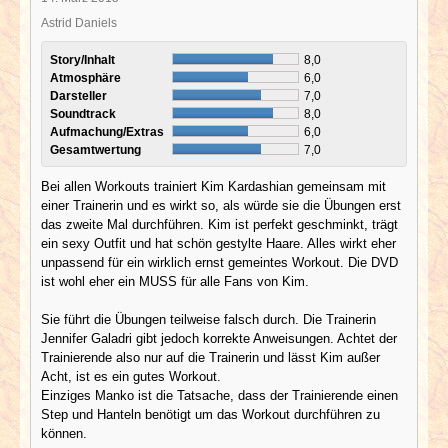
Astrid Daniels
Story/Inhalt
8,0
Atmosphäre
6,0
Darsteller
7,0
Soundtrack
8,0
Aufmachung/Extras
6,0
Gesamtwertung
7,0
Bei allen Workouts trainiert Kim Kardashian gemeinsam mit
einer Trainerin und es wirkt so, als würde sie die Übungen erst
das zweite Mal durchführen. Kim ist perfekt geschminkt, trägt
ein sexy Outfit und hat schön gestylte Haare. Alles wirkt eher
unpassend für ein wirklich ernst gemeintes Workout. Die DVD
ist wohl eher ein MUSS für alle Fans von Kim.
Sie führt die Übungen teilweise falsch durch. Die Trainerin
Jennifer Galadri gibt jedoch korrekte Anweisungen. Achtet der
Trainierende also nur auf die Trainerin und lässt Kim außer
Acht, ist es ein gutes Workout.
Einziges Manko ist die Tatsache, dass der Trainierende einen
Step und Hanteln benötigt um das Workout durchführen zu
können.