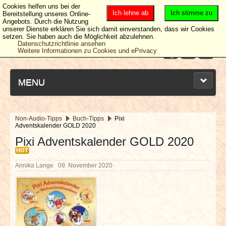
Cookies helfen uns bei der
Ich lehne ab
Ich stimme zu
Bereitstellung unseres Online-
Angebots. Durch die Nutzung
unserer Dienste erklären Sie sich damit einverstanden, dass wir Cookies
setzen. Sie haben auch die Möglichkeit abzulehnen.
Datenschutzrichtlinie ansehen
Weitere Informationen zu Cookies und ePrivacy
MENU
Non-Audio-Tipps
Buch-Tipps
Pixi
Adventskalender GOLD 2020
NEUESTE ARTIKEL
Pixi Adventskalender GOLD 2020
HOT
NEWS & DATES
Annika Lange
09. November 2020
BERICHTE
VERLOSUNGEN