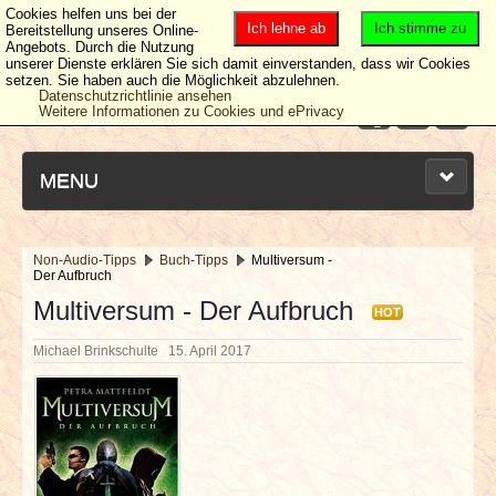
Cookies helfen uns bei der
Ich lehne ab
Ich stimme zu
Bereitstellung unseres Online-
Angebots. Durch die Nutzung
unserer Dienste erklären Sie sich damit einverstanden, dass wir Cookies
setzen. Sie haben auch die Möglichkeit abzulehnen.
Datenschutzrichtlinie ansehen
Weitere Informationen zu Cookies und ePrivacy
MENU
Non-Audio-Tipps
Buch-Tipps
Multiversum -
Der Aufbruch
NEUESTE ARTIKEL
Multiversum - Der Aufbruch
HOT
NEWS & DATES
Michael Brinkschulte
15. April 2017
BERICHTE
VERLOSUNGEN