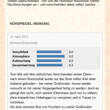
Stellen überschneiden. Tom und der Historiker Maximilian stellen
Nachforschungen an – und verschwinden dabei selbst spurlos …
HÖRSPIEGEL-MEINUNG
15. April 2017
Michael Brinkschulte
Story/Inhalt
8,0
Atmosphäre
9,0
Aufmachung
8,0
Gesamtwertung
8,3
Tom lebt seit dem plötzlichen Verschwinden seiner Eltern –
nach einem Bootsunfall wurde nur das Boot selbst Kiel oben
treibend gefunden – bei seiner Großmutter. Immer wieder
versucht er mit seiner Vergangenheit fertig zu werden, doch es
gelingt ihm nicht, sich seinem Elternhaus auch nur zu nähern,
ohne körperliches Unbehagen zu verspüren und in Trauer zu
versinken.
Als eine ominöse Box von Fischern zu seiner Großmutter