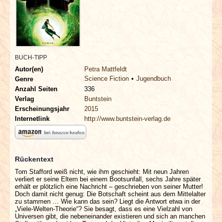
INTERVIEWS
SPECIALS
REDAKTION
BUCH-TIPP
Autor(en)
Petra Mattfeldt
Science Fiction
Jugendbuch
Genre
LINKS
Anzahl Seiten
336
Verlag
Buntstein
ARCHIV
Erscheinungsjahr
2015
Internetlink
http://www.buntstein-verlag.de
Rückentext
Tom Stafford weiß nicht, wie ihm geschieht: Mit neun Jahren
verliert er seine Eltern bei einem Bootsunfall, sechs Jahre später
erhält er plötzlich eine Nachricht – geschrieben von seiner Mutter!
Doch damit nicht genug: Die Botschaft scheint aus dem Mittelalter
zu stammen … Wie kann das sein? Liegt die Antwort etwa in der
„Viele-Welten-Theorie“? Sie besagt, dass es eine Vielzahl von
Universen gibt, die nebeneinander existieren und sich an manchen