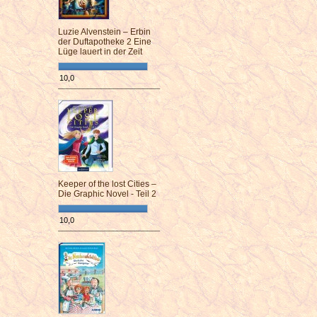
Luzie Alvenstein – Erbin
der Duftapotheke 2 Eine
Lüge lauert in der Zeit
10,0
¯¯¯¯¯¯¯¯¯¯¯¯¯¯¯¯¯¯¯¯¯¯¯¯
Keeper of the lost Cities –
Die Graphic Novel - Teil 2
10,0
¯¯¯¯¯¯¯¯¯¯¯¯¯¯¯¯¯¯¯¯¯¯¯¯