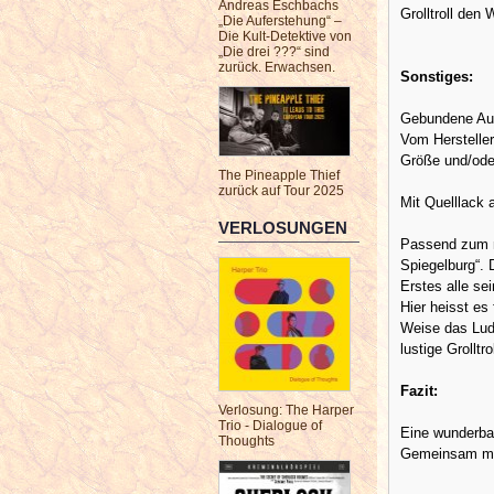
Andreas Eschbachs
Grolltroll den
„Die Auferstehung“ –
Die Kult-Detektive von
„Die drei ???“ sind
zurück. Erwachsen.
Sonstiges:
Gebundene Au
Vom Hersteller
Größe und/ode
The Pineapple Thief
zurück auf Tour 2025
Mit Quelllack 
VERLOSUNGEN
Passend zum ne
Spiegelburg“. D
Erstes alle sei
Hier heisst es
Weise das Ludo
lustige Grollt
Fazit:
Verlosung: The Harper
Trio - Dialogue of
Eine wunderbar
Thoughts
Gemeinsam mach