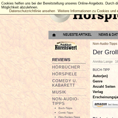
Cookies helfen uns bei der Bereitstellung unseres Online-Angebots. Durch d
Möglichkeit abzulehnen.
Datenschutzrichtlinie ansehen
Weitere Informationen zu Cookies und 
NEUESTE ARTIKEL
NEWS & DA
Non-Audio-Tipps
Der Groll
REVIEWS
Annika Lange
1
HÖRBÜCHER
BUCH-TIPP
HÖRSPIELE
Autor(en)
COMEDY U.
Genre
KABARETT
Anzahl Seiten
Verlag
MUSIK
Erscheinungsj
NON-AUDIO-
TIPPS
Buch-Tipps
Comic-Tipps
Film-/Serien-Tipps