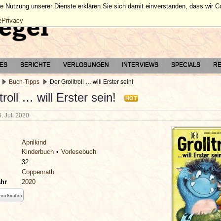
ie Nutzung unserer Dienste erklären Sie sich damit einverstanden, dass wir 
ePrivacy
TES
BERICHTE
VERLOSUNGEN
INTERVIEWS
SPECIALS
RE
Buch-Tipps
Der Grolltroll … will Erster sein!
troll … will Erster sein!
HOT
6. Juli 2020
Aprilkind
Kinderbuch
Vorlesebuch
32
Coppenrath
ahr
2020