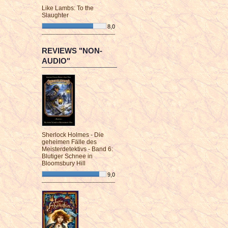
Like Lambs: To the
Slaughter
8,0
¯¯¯¯¯¯¯¯¯¯¯¯¯¯¯¯¯¯¯¯¯¯¯¯
REVIEWS "NON-
AUDIO"
Sherlock Holmes - Die
geheimen Fälle des
Meisterdetektivs - Band 6:
Blutiger Schnee in
Bloomsbury Hill
9,0
¯¯¯¯¯¯¯¯¯¯¯¯¯¯¯¯¯¯¯¯¯¯¯¯