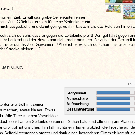
rster,…!
t nur ein Ziel: Er will das große Seifenkistenrennen
en! Zum Glück hat er sich für seine Seifenkiste ein
ick ausgedacht, und damit gelingt es ihm tatsächlich, das Feld von hinten 
eckt sich so sehr, dass er gegen die Leitplanke prallt! Der Igel fährt gegen ei
t ihr Lenkrad und der Hase kann nicht mehr bremsen. Jetzt hat der Grolltroll l
als Erster durchs Ziel. Gewonnen!!! Aber ist es wirklich so schön, Erster zu se
 der Strecke bleiben …?
L-MEINUNG
16. 
Story/Inhalt
Atmosphäre
Aufmachung
 der Grolltroll mit seinen
Gesamtwertung
as machen, etwas Neues. Etwas
t. Alle Tiere machen Vorschläge,
 jedoch denkt an ein Seifenkistenrennen. Schon bald sind alle eifrig am Planen
 Grolltroll ist unsicher. Ihm fällt nichts ein, bis er plötzlich die Frösche auf 
as Seifenkistenrennen startet und dank eines besonderen Gimmick kämpft si