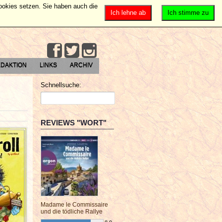
Cookies setzen. Sie haben auch die
Ich lehne ab
Ich stimme zu
DAKTION
LINKS
ARCHIV
Schnellsuche:
REVIEWS "WORT"
Madame le Commissaire
und die tödliche Rallye