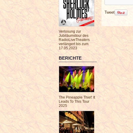
Tweet
Verlosung zur
Jubiläumstour des
RadioLiveTheaters
verlängert bis zum
17.05.2023
BERICHTE
The Pineapple Thief: It
Leads To This Tour
2025