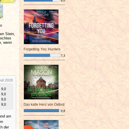
8,0
¯¯¯¯¯¯¯¯¯¯¯¯¯¯¯¯¯¯¯¯¯¯¯¯
zu
nen Stein,
eichtes
in, wenn
Forgetting You: Hunters
7,3
¯¯¯¯¯¯¯¯¯¯¯¯¯¯¯¯¯¯¯¯¯¯¯¯
Juli 2020
9,0
9,0
9,0
9,0
Das kalte Herz von Oxford
9,8
 und am
¯¯¯¯¯¯¯¯¯¯¯¯¯¯¯¯¯¯¯¯¯¯¯¯
dem
ch der