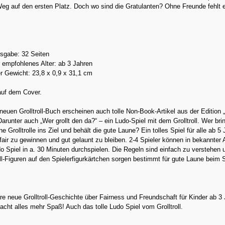
 Weg auf den ersten Platz. Doch wo sind die Gratulanten? Ohne Freunde fehl
sgabe: 32 Seiten
 empfohlenes Alter: ab 3 Jahren
r Gewicht: 23,8 x 0,9 x 31,1 cm
auf dem Cover.
uen Grolltroll-Buch erscheinen auch tolle Non-Book-Artikel aus der Edition 
arunter auch „Wer grollt den da?“ – ein Ludo-Spiel mit dem Grolltroll. Wer brin
ne Grolltrolle ins Ziel und behält die gute Laune? Ein tolles Spiel für alle ab 5
 fair zu gewinnen und gut gelaunt zu bleiben. 2-4 Spieler können in bekannter 
 Spiel in a. 30 Minuten durchspielen. Die Regeln sind einfach zu verstehen 
roll-Figuren auf den Spielerfigurkärtchen sorgen bestimmt für gute Laune beim 
e neue Grolltroll-Geschichte über Fairness und Freundschaft für Kinder ab 3 
t alles mehr Spaß! Auch das tolle Ludo Spiel vom Grolltroll.