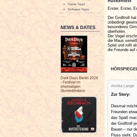
Rückentext
Game-Tipps
Erster, Erster, E
Software-Tipps
Der Grolltroll ha
unbedingt gewinn
besonderes Gimm
NEWS & DATES
überholen.
Der Vogel erschr
die Maus verreiß
Spiel und rollt 
die Freunde auf
HÖRSPIEGE
Dark Days Berlin 2026
- Festival im
Annika Lange
ehemaligen
Stummfilmkino
Zur Story:
Diesmal möchte
Freunden etw
das Spaß mach
der Grolltroll
Bauen – nur der
Fluss sieht. D