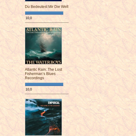
Du Bedeutest Mir Die Welt
10,0
¯¯¯¯¯¯¯¯¯¯¯¯¯¯¯¯¯¯¯¯¯¯¯¯
Atlantic Rain: The Lost
Fisherman’s Blues
Recordings
10,0
¯¯¯¯¯¯¯¯¯¯¯¯¯¯¯¯¯¯¯¯¯¯¯¯