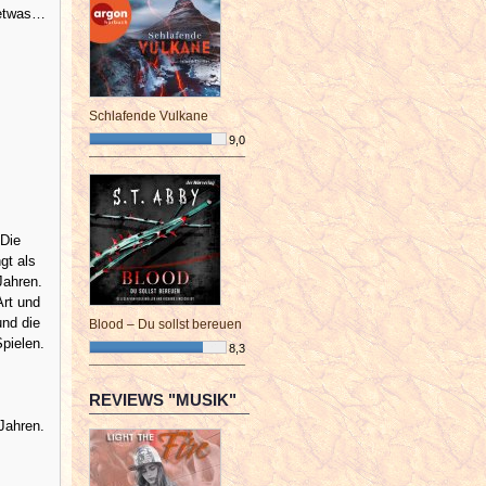
t etwas…
Schlafende Vulkane
9,0
¯¯¯¯¯¯¯¯¯¯¯¯¯¯¯¯¯¯¯¯¯¯¯¯
„Die
gt als
 Jahren.
Art und
und die
Blood – Du sollst bereuen
Spielen.
8,3
¯¯¯¯¯¯¯¯¯¯¯¯¯¯¯¯¯¯¯¯¯¯¯¯
REVIEWS "MUSIK"
Jahren.