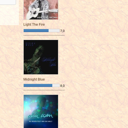
Light The Fire
7,0
¯¯¯¯¯¯¯¯¯¯¯¯¯¯¯¯¯¯¯¯¯¯¯¯
Midnight Blue
8,0
¯¯¯¯¯¯¯¯¯¯¯¯¯¯¯¯¯¯¯¯¯¯¯¯