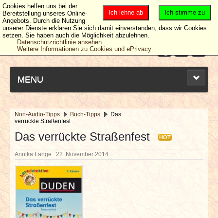
Cookies helfen uns bei der
Ich lehne ab
Ich stimme zu
Bereitstellung unseres Online-
Angebots. Durch die Nutzung
unserer Dienste erklären Sie sich damit einverstanden, dass wir Cookies
setzen. Sie haben auch die Möglichkeit abzulehnen.
Datenschutzrichtlinie ansehen
Weitere Informationen zu Cookies und ePrivacy
MENU
Non-Audio-Tipps
Buch-Tipps
Das
verrückte Straßenfest
NEUESTE ARTIKEL
Das verrückte Straßenfest
HOT
NEWS & DATES
Annika Lange
22. November 2014
BERICHTE
VERLOSUNGEN