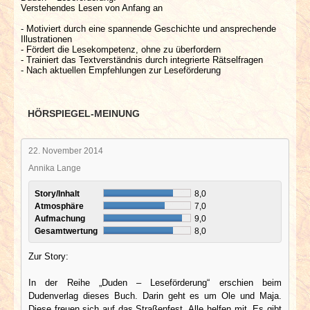
Verstehendes Lesen von Anfang an
- Motiviert durch eine spannende Geschichte und ansprechende
Illustrationen
- Fördert die Lesekompetenz, ohne zu überfordern
- Trainiert das Textverständnis durch integrierte Rätselfragen
- Nach aktuellen Empfehlungen zur Leseförderung
HÖRSPIEGEL-MEINUNG
22. November 2014
Annika Lange
Story/Inhalt
8,0
Atmosphäre
7,0
Aufmachung
9,0
Gesamtwertung
8,0
Zur Story:
In der Reihe „Duden – Leseförderung“ erschien beim
Dudenverlag dieses Buch. Darin geht es um Ole und Maja.
Diese freuen sich auf das Straßenfest. Alle helfen mit. Es gibt