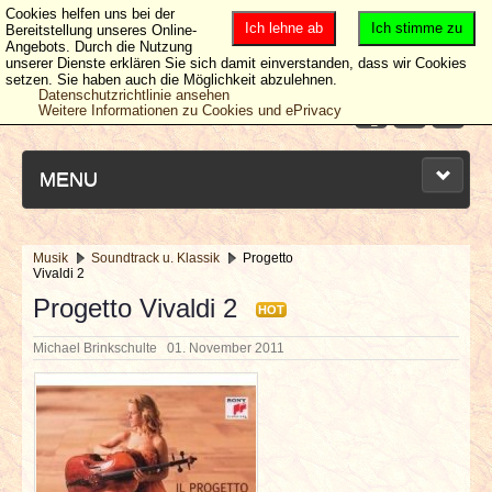
Cookies helfen uns bei der
Ich lehne ab
Ich stimme zu
Bereitstellung unseres Online-
Angebots. Durch die Nutzung
unserer Dienste erklären Sie sich damit einverstanden, dass wir Cookies
setzen. Sie haben auch die Möglichkeit abzulehnen.
Datenschutzrichtlinie ansehen
Weitere Informationen zu Cookies und ePrivacy
MENU
Musik
Soundtrack u. Klassik
Progetto
Vivaldi 2
NEUESTE ARTIKEL
Progetto Vivaldi 2
HOT
NEWS & DATES
Michael Brinkschulte
01. November 2011
BERICHTE
VERLOSUNGEN