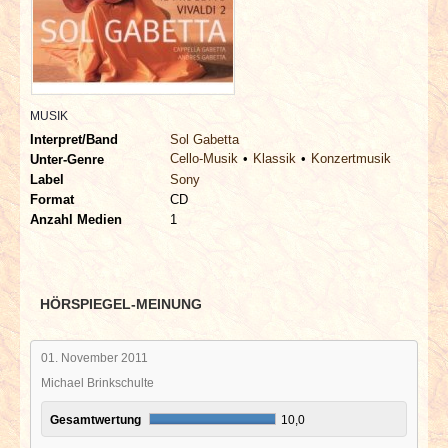
INTERVIEWS
SPECIALS
REDAKTION
MUSIK
Interpret/Band
Sol Gabetta
Cello-Musik
Klassik
Konzertmusik
Unter-Genre
LINKS
Label
Sony
Format
CD
ARCHIV
Anzahl Medien
1
HÖRSPIEGEL-MEINUNG
01. November 2011
Michael Brinkschulte
Gesamtwertung
10,0