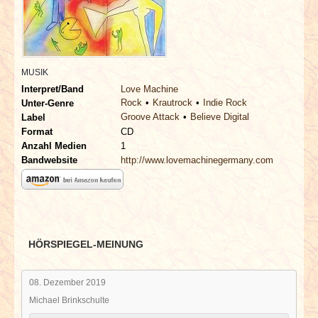
INTERVIEWS
SPECIALS
MUSIK
REDAKTION
Interpret/Band
Love Machine
Rock
Krautrock
Indie Rock
Unter-Genre
Groove Attack
Believe Digital
LINKS
Label
Format
CD
Anzahl Medien
1
ARCHIV
Bandwebsite
http://www.lovemachinegermany.com
HÖRSPIEGEL-MEINUNG
08. Dezember 2019
Michael Brinkschulte