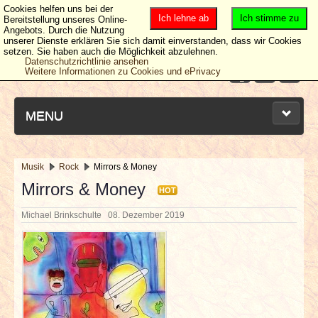
Cookies helfen uns bei der
Ich lehne ab
Ich stimme zu
Bereitstellung unseres Online-
Angebots. Durch die Nutzung
unserer Dienste erklären Sie sich damit einverstanden, dass wir Cookies
setzen. Sie haben auch die Möglichkeit abzulehnen.
Datenschutzrichtlinie ansehen
Weitere Informationen zu Cookies und ePrivacy
MENU
Musik
Rock
Mirrors & Money
NEUESTE ARTIKEL
Mirrors & Money
HOT
Michael Brinkschulte
08. Dezember 2019
NEWS & DATES
BERICHTE
VERLOSUNGEN