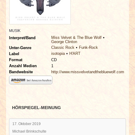
INTERVIEWS
SPECIALS
MUSIK
REDAKTION
Miss Velvet & The Blue Wolf
Interpret/Band
George Clinton
Classic Rock
Funk-Rock
Unter-Genre
LINKS
isotopia
H'ART
Label
Format
CD
ARCHIV
Anzahl Medien
1
Bandwebsite
http://www.missvelvetandthebluewolf.com
HÖRSPIEGEL-MEINUNG
17. Oktober 2019
Michael Brinkschulte