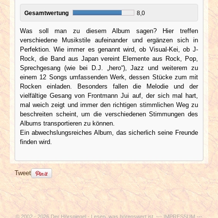
Gesamtwertung
8,0
Was soll man zu diesem Album sagen? Hier treffen
verschiedene Musikstile aufeinander und ergänzen sich in
Perfektion. Wie immer es genannt wird, ob Visual-Kei, ob J-
Rock, die Band aus Japan vereint Elemente aus Rock, Pop,
Sprechgesang (wie bei D.J. „hero“), Jazz und weiterem zu
einem 12 Songs umfassenden Werk, dessen Stücke zum mit
Rocken einladen. Besonders fallen die Melodie und der
vielfältige Gesang von Frontmann Jui auf, der sich mal hart,
mal weich zeigt und immer den richtigen stimmlichen Weg zu
beschreiten scheint, um die verschiedenen Stimmungen des
Albums transportieren zu können.
Ein abwechslungsreiches Album, das sicherlich seine Freunde
finden wird.
Tweet
© 2002 - 2026 Der Hörspiegel - Lesen, was hörenswert ist. ---
IMPRESSUM
---