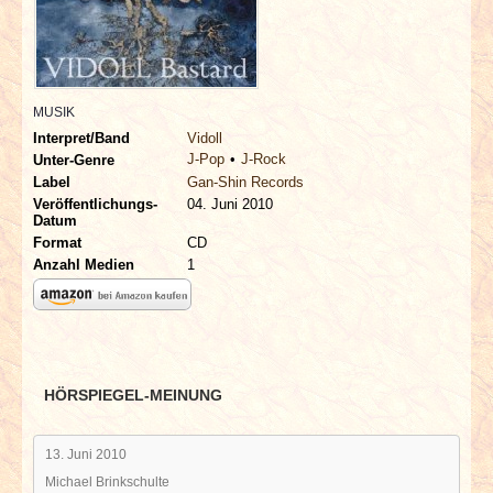
INTERVIEWS
SPECIALS
MUSIK
REDAKTION
Interpret/Band
Vidoll
J-Pop
J-Rock
Unter-Genre
LINKS
Label
Gan-Shin Records
Veröffentlichungs-
04. Juni 2010
Datum
ARCHIV
Format
CD
Anzahl Medien
1
HÖRSPIEGEL-MEINUNG
13. Juni 2010
Michael Brinkschulte