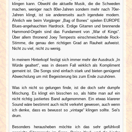
klingen kann. Obwohl die aktuelle Musik, die die Schweden
machen, weniger nach 80er-Jahren sondern mehr nach 70er-
Jahren klingt, ist sie andererseits auch irgendwie modern.
Ähnlich wie beim Vorgänger „Bag of Bones“ spielen EUROPE
Blues-angehauchten Hardrock. Erdige Gitarren und brennende
Hammond-Orgeln sind das Fundament von „War of Kings“.
Über allem thronend Joey Tempests einschmeichelnde Rock-
Stimme, die genau den richtigen Grad an Rauheit aufweist.
Nicht zu viel, nicht zu wenig.
In meinem Hinterkopf festigt sich immer mehr der Ausdruck „In
Würde gealtert“, was in diesem Fall wirklich als Kompliment
gemeint ist. Die Songs sind einfach stark und bieten genügend
Abwechslung um mit Begeisterung bis zum Ende zuzuhören.
Was ich nicht so gelungen finde, ist die doch sehr dumpfe
Mischung. Es klingt ein bisschen so, als hätte man auf ein
nicht richtig justiertes Band aufgenommen. Ein etwas klarerer
Sound wäre bestimmt auch nicht verkehrt gewesen, auch wenn
ich denke, dass es bewusst so „vintage“ klingen sollte. Sei's
drum.
Besonders herausheben möchte ich das sehr gefühlvoll