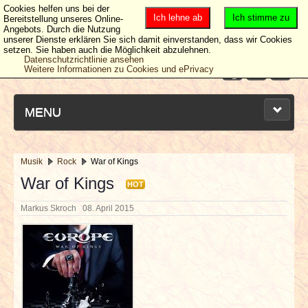
Cookies helfen uns bei der
Ich lehne ab
Ich stimme zu
Bereitstellung unseres Online-
Angebots. Durch die Nutzung
unserer Dienste erklären Sie sich damit einverstanden, dass wir Cookies
setzen. Sie haben auch die Möglichkeit abzulehnen.
Datenschutzrichtlinie ansehen
Weitere Informationen zu Cookies und ePrivacy
MENU
Musik
Rock
War of Kings
NEUESTE ARTIKEL
War of Kings
HOT
Markus Skroch
08. April 2015
NEWS & DATES
BERICHTE
VERLOSUNGEN