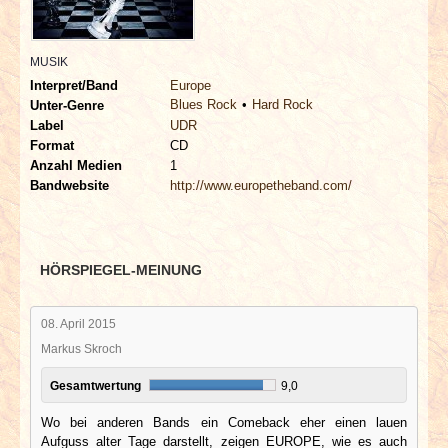
INTERVIEWS
MUSIK
SPECIALS
Interpret/Band
Europe
Blues Rock
Hard Rock
Unter-Genre
REDAKTION
Label
UDR
Format
CD
LINKS
Anzahl Medien
1
Bandwebsite
http://www.europetheband.com/
ARCHIV
HÖRSPIEGEL-MEINUNG
08. April 2015
Markus Skroch
Gesamtwertung
9,0
Wo bei anderen Bands ein Comeback eher einen lauen
Aufguss alter Tage darstellt, zeigen EUROPE, wie es auch