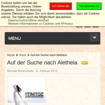
Cookies helfen uns bei der
Ich lehne ab
Ich stimme zu
Bereitstellung unseres Online-
Angebots. Durch die Nutzung
unserer Dienste erklären Sie sich damit einverstanden, dass wir Cookies
setzen. Sie haben auch die Möglichkeit abzulehnen.
Datenschutzrichtlinie ansehen
Weitere Informationen zu Cookies und ePrivacy
MENU
Musik
Rock
Auf der Suche nach Aletheia
NEUESTE ARTIKEL
Auf der Suche nach Aletheia
HOT
Michael Brinkschulte
11. Februar 2013
NEWS & DATES
BERICHTE
VERLOSUNGEN