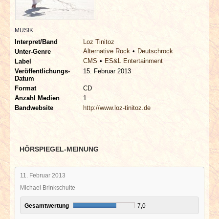
INTERVIEWS
MUSIK
SPECIALS
Interpret/Band
Loz Tinitoz
Alternative Rock
Deutschrock
Unter-Genre
REDAKTION
CMS
ES&L Entertainment
Label
Veröffentlichungs-
15. Februar 2013
Datum
LINKS
Format
CD
Anzahl Medien
1
ARCHIV
Bandwebsite
http://www.loz-tinitoz.de
HÖRSPIEGEL-MEINUNG
11. Februar 2013
Michael Brinkschulte
Gesamtwertung
7,0