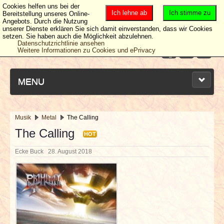
Cookies helfen uns bei der
Ich lehne ab
Ich stimme zu
Bereitstellung unseres Online-
Angebots. Durch die Nutzung
unserer Dienste erklären Sie sich damit einverstanden, dass wir Cookies
setzen. Sie haben auch die Möglichkeit abzulehnen.
Datenschutzrichtlinie ansehen
Weitere Informationen zu Cookies und ePrivacy
MENU
Musik
Metal
The Calling
NEUESTE ARTIKEL
The Calling
HOT
Ecke Buck
28. August 2018
NEWS & DATES
BERICHTE
VERLOSUNGEN