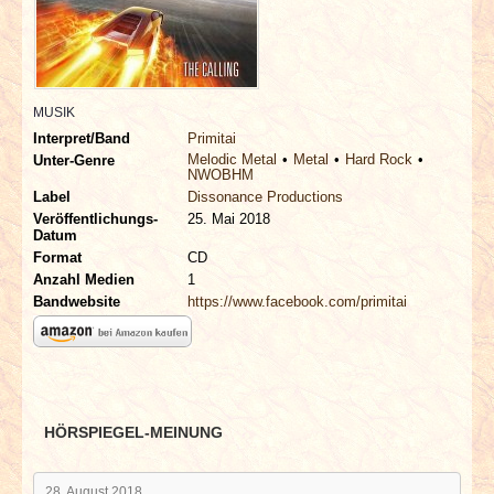
INTERVIEWS
SPECIALS
MUSIK
REDAKTION
Interpret/Band
Primitai
Melodic Metal
Metal
Hard Rock
Unter-Genre
NWOBHM
LINKS
Label
Dissonance Productions
Veröffentlichungs-
25. Mai 2018
Datum
ARCHIV
Format
CD
Anzahl Medien
1
Bandwebsite
https://www.facebook.com/primitai
HÖRSPIEGEL-MEINUNG
28. August 2018