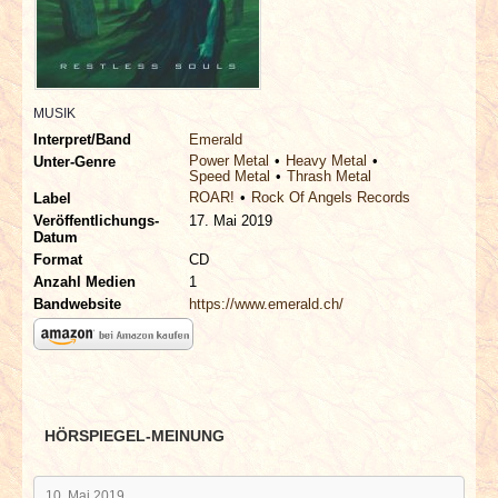
INTERVIEWS
SPECIALS
MUSIK
REDAKTION
Interpret/Band
Emerald
Power Metal
Heavy Metal
Unter-Genre
Speed Metal
Thrash Metal
LINKS
ROAR!
Rock Of Angels Records
Label
Veröffentlichungs-
17. Mai 2019
Datum
ARCHIV
Format
CD
Anzahl Medien
1
Bandwebsite
https://www.emerald.ch/
HÖRSPIEGEL-MEINUNG
10. Mai 2019