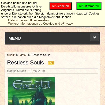
Cookies helfen uns bei der
Ich lehne ab
Ich stimme zu
Bereitstellung unseres Online-
Angebots. Durch die Nutzung
unserer Dienste erklären Sie sich damit einverstanden, dass wir Cookies
setzen. Sie haben auch die Möglichkeit abzulehnen.
Datenschutzrichtlinie ansehen
Weitere Informationen zu Cookies und ePrivacy
MENU
Musik
Metal
Restless Souls
NEUESTE ARTIKEL
Restless Souls
HOT
Markus Skroch
10. Mai 2019
NEWS & DATES
BERICHTE
VERLOSUNGEN