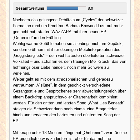
Gesamtwertung
8,0
Nachdem das gelungene Debütalbum „Cycles“ der schweizer
Formation rund um Frontfrau Barbara Brawand Lust auf mehr
gemacht hat, starten WAZZARA mit ihrer neuen EP
„Ombreine“ in den Frühling.
Wohlig warme Gefühle haben sie allerdings nicht im Gepäck,
sondern eröffnen mit ihrer doomigen Metalinterpretation des
„Guggisberglieds“ – dem wohl ältesten überlieferten schweizer
Volkslied – und schaffen es dem traurigen Moll-Stück, das von
hoffnungsloser Liebe handelt, noch mehr Schwere zu
verleihen.
Weiter geht es mit dem atmosphärischen und geradezu
verträumten „Visiûne“, in dem geschickt verschiedene
Gesangsstile und Gesprochenes sehr abwechslungsreich über
einem Backdrop anspruchsvoller Gitarrenarbeit kombiniert
werden. Für den dritten und letzten Song „What Lies Beneath“
steigen die Schweizer dann noch einmal eine Etage tiefer
hinab und servieren den härtesten und düstersten Song der
EP.
Mit knapp unter 18 Minuten Länge hat „Ombreine“ zwar für eine
EP ordentlich etwas zu bieten, ist aber für das richtige