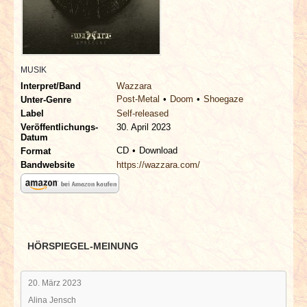
INTERVIEWS
SPECIALS
MUSIK
REDAKTION
Interpret/Band
Wazzara
Post-Metal
Doom
Shoegaze
Unter-Genre
LINKS
Label
Self-released
Veröffentlichungs-
30. April 2023
Datum
ARCHIV
CD
Download
Format
Bandwebsite
https://wazzara.com/
HÖRSPIEGEL-MEINUNG
20. März 2023
Alina Jensch