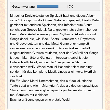
Gesamtwertung
7,0
Mit seiner Dreiviertelstunde Spielzeit haut uns dieses Album
satte 13 Songs um die Ohren. Metal wird gespielt, Death Metal
gemischt mit anderen Spielarten, das Infoblatt zum Album
spricht von Groove Metal. Naja, grooven tuts schon, aber der
Death Metal Anteil überwiegt dem Rhythmus. Allerdings sind
Songs dabei, die, wie ‚Back Beats‘, komplett auf Rhythmus
und Groove setzten und das Metal-Genre eher komplett
vergessen lassen und in eine Art Dance-Beat mit partiell
eingebundenen Gitarren mutieren, aber der Großteil der Songs
ist doch klar härterer Gangart. Interessant dabei ist die
Unterschiedlichkeit, mit der der Sänger seine Stimme
einzusetzen weiß. Wobei Manuel Harlander nicht nur singt,
sondern für das komplette Musik-Lineup allein verantwortlich
zeichnet.
Ein Ein-Mann-Metal-Unternehmen, das auf sozialkritische
Texte setzt und wie in ‚Martyrium‘, das als deutschsprachiges
Stück zwischen den englischsprachigen heraussticht, auch
mal Samples mit einbindet.
Brachialer Sound gegen eine brutale Welt!