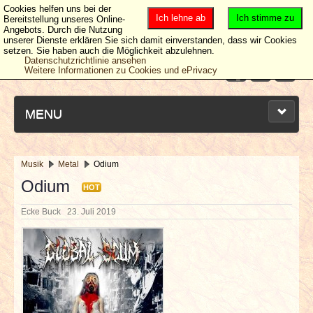
Cookies helfen uns bei der
Ich lehne ab
Ich stimme zu
Bereitstellung unseres Online-
Angebots. Durch die Nutzung
unserer Dienste erklären Sie sich damit einverstanden, dass wir Cookies
setzen. Sie haben auch die Möglichkeit abzulehnen.
Datenschutzrichtlinie ansehen
Weitere Informationen zu Cookies und ePrivacy
MENU
Musik
Metal
Odium
NEUESTE ARTIKEL
Odium
HOT
Ecke Buck
23. Juli 2019
NEWS & DATES
BERICHTE
VERLOSUNGEN