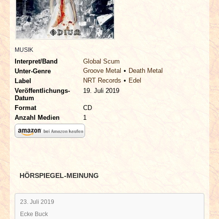
INTERVIEWS
SPECIALS
MUSIK
REDAKTION
Interpret/Band
Global Scum
Groove Metal
Death Metal
Unter-Genre
NRT Records
Edel
LINKS
Label
Veröffentlichungs-
19. Juli 2019
Datum
ARCHIV
Format
CD
Anzahl Medien
1
HÖRSPIEGEL-MEINUNG
23. Juli 2019
Ecke Buck