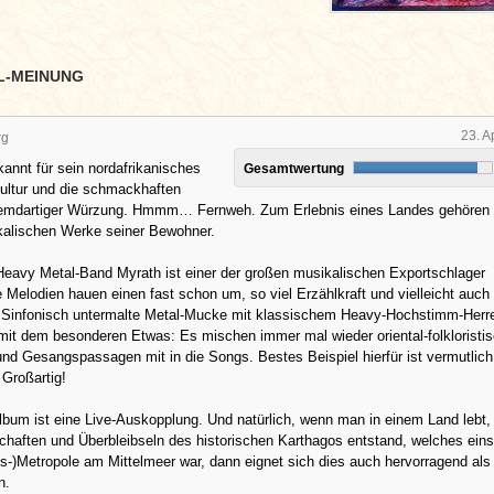
L-MEINUNG
23. A
rg
annt für sein nordafrikanisches
Gesamtwertung
Kultur und die schmackhaften
remdartiger Würzung. Hmmm… Fernweh. Zum Erlebnis eines Landes gehören
kalischen Werke seiner Bewohner.
Heavy Metal-Band Myrath ist einer der großen musikalischen Exportschlager
 Melodien hauen einen fast schon um, so viel Erzählkraft und vielleicht auch
. Sinfonisch untermalte Metal-Mucke mit klassischem Heavy-Hochstimm-Herr
mit dem besonderen Etwas: Es mischen immer mal wieder oriental-folkloristi
und Gesangspassagen mit in die Songs. Bestes Beispiel hierfür ist vermutlich
Großartig!
lbum ist eine Live-Auskopplung. Und natürlich, wenn man in einem Land lebt,
haften und Überbleibseln des historischen Karthagos entstand, welches eins
s-)Metropole am Mittelmeer war, dann eignet sich dies auch hervorragend als
n.