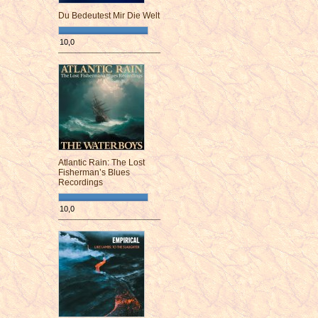
Du Bedeutest Mir Die Welt
10,0
¯¯¯¯¯¯¯¯¯¯¯¯¯¯¯¯¯¯¯¯¯¯¯¯
Atlantic Rain: The Lost
Fisherman’s Blues
Recordings
10,0
¯¯¯¯¯¯¯¯¯¯¯¯¯¯¯¯¯¯¯¯¯¯¯¯