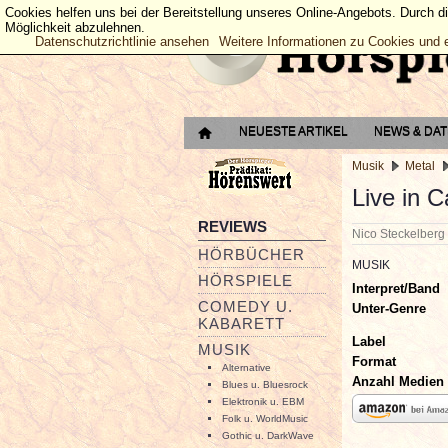
Cookies helfen uns bei der Bereitstellung unseres Online-Angebots. Durch d
Möglichkeit abzulehnen.
Datenschutzrichtlinie ansehen
Weitere Informationen zu Cookies und 
NEUESTE ARTIKEL
NEWS & DA
Musik
Metal
Live in 
REVIEWS
Nico Steckelber
HÖRBÜCHER
MUSIK
HÖRSPIELE
Interpret/Band
COMEDY U.
Unter-Genre
KABARETT
Label
MUSIK
Format
Alternative
Anzahl Medien
Blues u. Bluesrock
Elektronik u. EBM
Folk u. WorldMusic
Gothic u. DarkWave