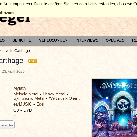
ie Nutzung unserer Dienste erklären Sie sich damit einverstanden, dass wir 
ePrivacy
TES
BERICHTE
VERLOSUNGEN
INTERVIEWS
SPECIALS
RE
Live in Carthage
Carthage
HOT
g
23. April 2020
Myrath
Melodic Metal
Heavy Metal
Symphonic Metal
Weltmusik Orient
earMUSIC
Edel
CD
DVD
2