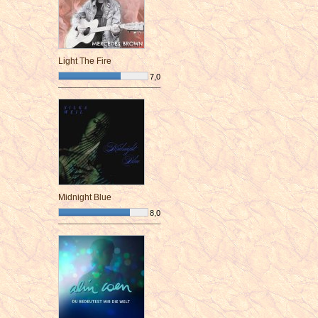
Light The Fire
7,0
¯¯¯¯¯¯¯¯¯¯¯¯¯¯¯¯¯¯¯¯¯¯¯¯
Midnight Blue
8,0
¯¯¯¯¯¯¯¯¯¯¯¯¯¯¯¯¯¯¯¯¯¯¯¯