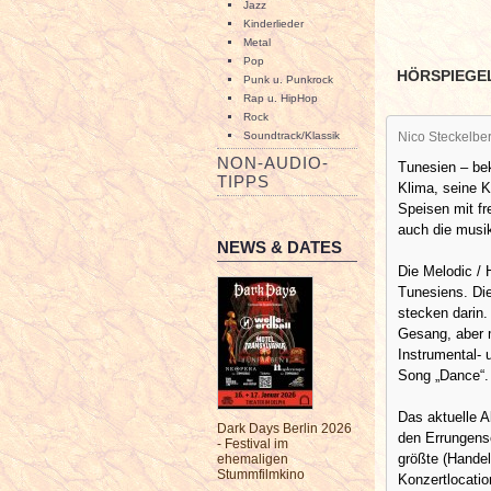
Jazz
Kinderlieder
Metal
Pop
HÖRSPIEGE
Punk u. Punkrock
Rap u. HipHop
Rock
Soundtrack/Klassik
Nico Steckelbe
NON-AUDIO-
Tunesien – bek
TIPPS
Klima, seine 
Speisen mit f
auch die musi
NEWS & DATES
Die Melodic / 
Tunesiens. Die
stecken darin
Gesang, aber 
Instrumental- 
Song „Dance“. 
Das aktuelle A
Dark Days Berlin 2026
den Errungensc
- Festival im
größte (Handel
ehemaligen
Stummfilmkino
Konzertlocatio