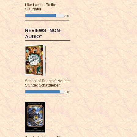
Like Lambs: To the
Slaughter
8,0
¯¯¯¯¯¯¯¯¯¯¯¯¯¯¯¯¯¯¯¯¯¯¯¯
REVIEWS "NON-
AUDIO"
School of Talents 9 Neunte
Stunde: Schatzfieber!
9,0
¯¯¯¯¯¯¯¯¯¯¯¯¯¯¯¯¯¯¯¯¯¯¯¯