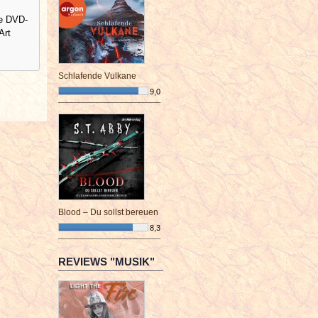
ne DVD-
Art
Schlafende Vulkane
9,0
¯¯¯¯¯¯¯¯¯¯¯¯¯¯¯¯¯¯¯¯¯¯¯¯
Blood – Du sollst bereuen
8,3
¯¯¯¯¯¯¯¯¯¯¯¯¯¯¯¯¯¯¯¯¯¯¯¯
REVIEWS "MUSIK"