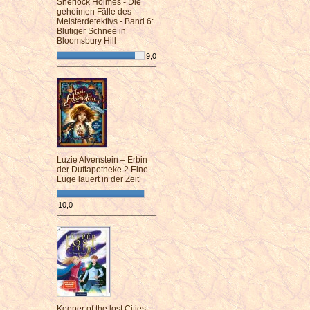
Sherlock Holmes - Die
geheimen Fälle des
Meisterdetektivs - Band 6:
Blutiger Schnee in
Bloomsbury Hill
9,0
¯¯¯¯¯¯¯¯¯¯¯¯¯¯¯¯¯¯¯¯¯¯¯¯
Luzie Alvenstein – Erbin
der Duftapotheke 2 Eine
Lüge lauert in der Zeit
10,0
¯¯¯¯¯¯¯¯¯¯¯¯¯¯¯¯¯¯¯¯¯¯¯¯
Keeper of the lost Cities –