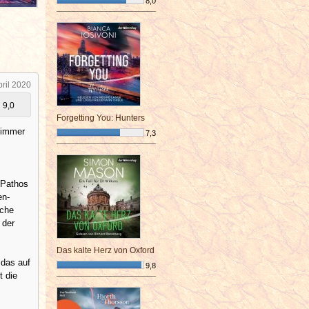
8,0
¯¯¯¯¯¯¯¯¯¯¯¯¯¯¯¯¯¯¯¯¯¯¯¯
pril 2020
9,0
Forgetting You: Hunters
 immer
7,3
¯¯¯¯¯¯¯¯¯¯¯¯¯¯¯¯¯¯¯¯¯¯¯¯
 Pathos
en-
sche
 der
Das kalte Herz von Oxford
 das auf
9,8
t die
¯¯¯¯¯¯¯¯¯¯¯¯¯¯¯¯¯¯¯¯¯¯¯¯