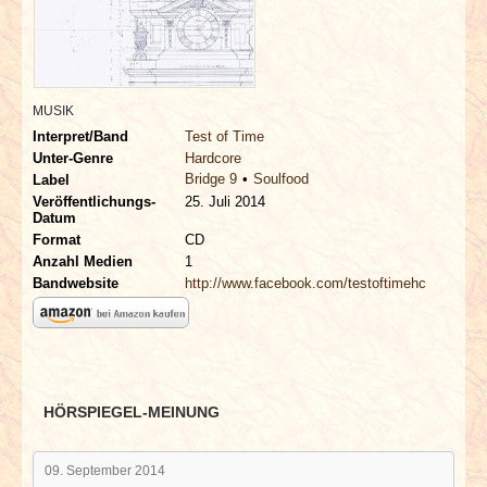
INTERVIEWS
SPECIALS
MUSIK
REDAKTION
Interpret/Band
Test of Time
Unter-Genre
Hardcore
Bridge 9
Soulfood
LINKS
Label
Veröffentlichungs-
25. Juli 2014
Datum
ARCHIV
Format
CD
Anzahl Medien
1
Bandwebsite
http://www.facebook.com/testoftimehc
HÖRSPIEGEL-MEINUNG
09. September 2014