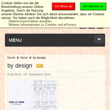
Cookies helfen uns bei der
Ich lehne ab
Ich stimme zu
Bereitstellung unseres Online-
Angebots. Durch die Nutzung
unserer Dienste erklären Sie sich damit einverstanden, dass wir Cookies
setzen. Sie haben auch die Möglichkeit abzulehnen.
Datenschutzrichtlinie ansehen
Weitere Informationen zu Cookies und ePrivacy
MENU
Musik
Metal
by design
NEUESTE ARTIKEL
by design
HOT
Ecke Buck
09. September 2014
NEWS & DATES
BERICHTE
VERLOSUNGEN