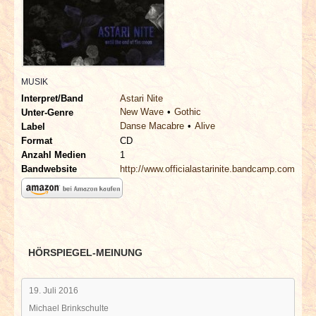
INTERVIEWS
SPECIALS
REDAKTION
MUSIK
Interpret/Band
Astari Nite
New Wave
Gothic
Unter-Genre
LINKS
Danse Macabre
Alive
Label
Format
CD
ARCHIV
Anzahl Medien
1
Bandwebsite
http://www.officialastarinite.bandcamp.com
HÖRSPIEGEL-MEINUNG
19. Juli 2016
Michael Brinkschulte