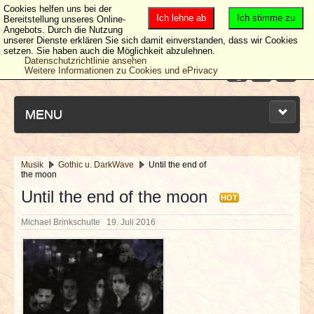
Cookies helfen uns bei der
Ich lehne ab
Ich stimme zu
Bereitstellung unseres Online-
Angebots. Durch die Nutzung
unserer Dienste erklären Sie sich damit einverstanden, dass wir Cookies
setzen. Sie haben auch die Möglichkeit abzulehnen.
Datenschutzrichtlinie ansehen
Weitere Informationen zu Cookies und ePrivacy
MENU
Musik
Gothic u. DarkWave
Until the end of
the moon
NEUESTE ARTIKEL
Until the end of the moon
HOT
NEWS & DATES
Michael Brinkschulte
19. Juli 2016
BERICHTE
VERLOSUNGEN