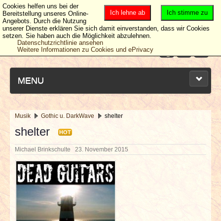
Cookies helfen uns bei der
Ich lehne ab
Ich stimme zu
Bereitstellung unseres Online-
Angebots. Durch die Nutzung
unserer Dienste erklären Sie sich damit einverstanden, dass wir Cookies
setzen. Sie haben auch die Möglichkeit abzulehnen.
Datenschutzrichtlinie ansehen
Weitere Informationen zu Cookies und ePrivacy
MENU
Musik
Gothic u. DarkWave
shelter
NEUESTE ARTIKEL
shelter
HOT
Michael Brinkschulte
23. November 2015
NEWS & DATES
BERICHTE
VERLOSUNGEN