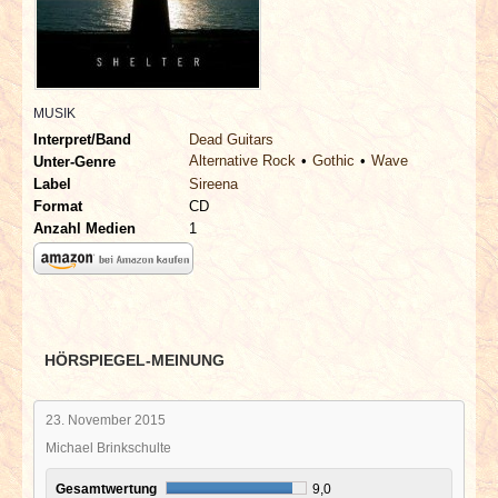
INTERVIEWS
SPECIALS
MUSIK
REDAKTION
Interpret/Band
Dead Guitars
Alternative Rock
Gothic
Wave
Unter-Genre
LINKS
Label
Sireena
Format
CD
Anzahl Medien
1
ARCHIV
HÖRSPIEGEL-MEINUNG
23. November 2015
Michael Brinkschulte
Gesamtwertung
9,0