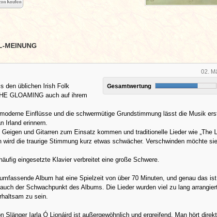
L-MEINUNG
02. M
ls den üblichen Irish Folk
Gesamtwertung
 THE GLOAMING auch auf ihrem
moderne Einflüsse und die schwermütige Grundstimmung lässt die Musik ers
an Irland erinnern.
Geigen und Gitarren zum Einsatz kommen und traditionelle Lieder wie „The L
n wird die traurige Stimmung kurz etwas schwächer. Verschwinden möchte sie
häufig eingesetzte Klavier verbreitet eine große Schwere.
umfassende Album hat eine Spielzeit von über 70 Minuten, und genau das ist
auch der Schwachpunkt des Albums. Die Lieder wurden viel zu lang arrangier
rhaltsam zu sein.
 Slänger Iarla Ó Lionáird ist außergewöhnlich und ergreifend. Man hört direk