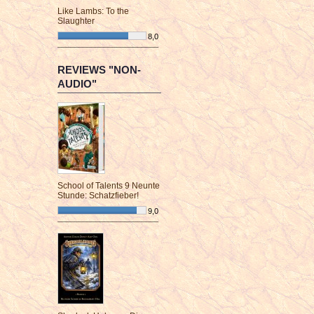
Like Lambs: To the
Slaughter
8,0
¯¯¯¯¯¯¯¯¯¯¯¯¯¯¯¯¯¯¯¯¯¯¯¯
REVIEWS "NON-
AUDIO"
School of Talents 9 Neunte
Stunde: Schatzfieber!
9,0
¯¯¯¯¯¯¯¯¯¯¯¯¯¯¯¯¯¯¯¯¯¯¯¯