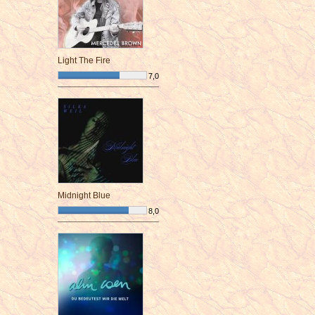
Light The Fire
7,0
¯¯¯¯¯¯¯¯¯¯¯¯¯¯¯¯¯¯¯¯¯¯¯¯
Midnight Blue
8,0
¯¯¯¯¯¯¯¯¯¯¯¯¯¯¯¯¯¯¯¯¯¯¯¯