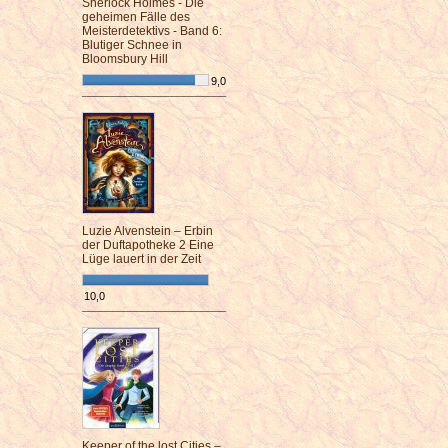
Sherlock Holmes - Die
geheimen Fälle des
Meisterdetektivs - Band 6:
Blutiger Schnee in
Bloomsbury Hill
9,0
¯¯¯¯¯¯¯¯¯¯¯¯¯¯¯¯¯¯¯¯¯¯¯¯
Luzie Alvenstein – Erbin
der Duftapotheke 2 Eine
Lüge lauert in der Zeit
10,0
¯¯¯¯¯¯¯¯¯¯¯¯¯¯¯¯¯¯¯¯¯¯¯¯
Keeper of the lost Cities –