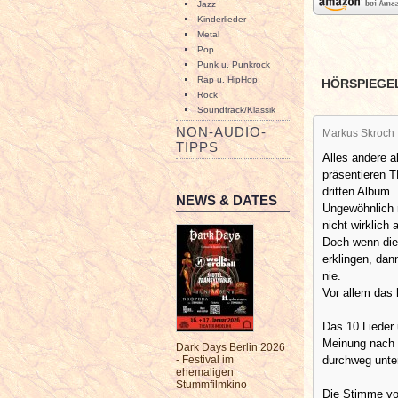
Jazz
Kinderlieder
Metal
Pop
Punk u. Punkrock
Rap u. HipHop
HÖRSPIEGE
Rock
Soundtrack/Klassik
NON-AUDIO-
Markus Skroch
TIPPS
Alles andere a
präsentieren
dritten Album.
NEWS & DATES
Ungewöhnlich 
nicht wirklich 
Doch wenn die 
erklingen, dan
nie.
Vor allem das 
Das 10 Lieder 
Meinung nach 
Dark Days Berlin 2026
durchweg unte
- Festival im
ehemaligen
Stummfilmkino
Die Stimme von