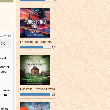
8,0
¯¯¯¯¯¯¯¯¯¯¯¯¯¯¯¯¯¯¯¯¯¯¯¯
ärz 2019
Forgetting You: Hunters
7,0
7,3
¯¯¯¯¯¯¯¯¯¯¯¯¯¯¯¯¯¯¯¯¯¯¯¯
t gar
obster“
 aber
Das kalte Herz von Oxford
 meiner
t, um
9,8
¯¯¯¯¯¯¯¯¯¯¯¯¯¯¯¯¯¯¯¯¯¯¯¯
t dass