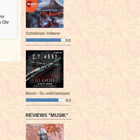
vor
n Ohr
Schlafende Vulkane
9,0
¯¯¯¯¯¯¯¯¯¯¯¯¯¯¯¯¯¯¯¯¯¯¯¯
Blood – Du sollst bereuen
8,3
¯¯¯¯¯¯¯¯¯¯¯¯¯¯¯¯¯¯¯¯¯¯¯¯
REVIEWS "MUSIK"