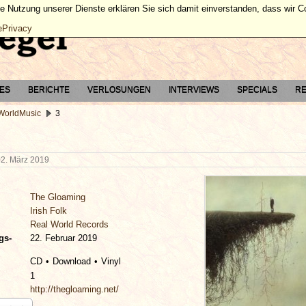
ie Nutzung unserer Dienste erklären Sie sich damit einverstanden, dass wir 
ePrivacy
TES
BERICHTE
VERLOSUNGEN
INTERVIEWS
SPECIALS
RE
 WorldMusic
3
02. März 2019
The Gloaming
Irish Folk
Real World Records
gs-
22. Februar 2019
CD
Download
Vinyl
1
http://thegloaming.net/