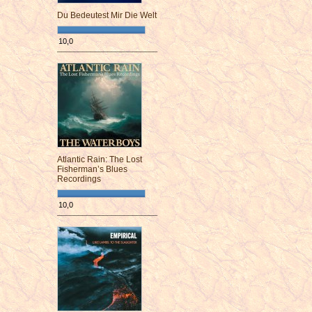
Du Bedeutest Mir Die Welt
10,0
¯¯¯¯¯¯¯¯¯¯¯¯¯¯¯¯¯¯¯¯¯¯¯¯
Atlantic Rain: The Lost
Fisherman’s Blues
Recordings
10,0
¯¯¯¯¯¯¯¯¯¯¯¯¯¯¯¯¯¯¯¯¯¯¯¯