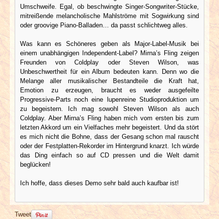
Umschweife. Egal, ob beschwingte Singer-Songwriter-Stücke,
mitreißende melancholische Mahlströme mit Sogwirkung sind
oder groovige Piano-Balladen… da passt schlichtweg alles.
Was kann es Schöneres geben als Major-Label-Musik bei
einem unabhängigen Independent-Label? Mirna’s Fling zeigen
Freunden von Coldplay oder Steven Wilson, was
Unbeschwertheit für ein Album bedeuten kann. Denn wo die
Melange aller musikalischer Bestandteile die Kraft hat,
Emotion zu erzeugen, braucht es weder ausgefeilte
Progressive-Parts noch eine lupenreine Studioproduktion um
zu begeistern. Ich mag sowohl Steven Wilson als auch
Coldplay. Aber Mirna’s Fling haben mich vom ersten bis zum
letzten Akkord um ein Vielfaches mehr begeistert. Und da stört
es mich nicht die Bohne, dass der Gesang schon mal rauscht
oder der Festplatten-Rekorder im Hintergrund knarzt. Ich würde
das Ding einfach so auf CD pressen und die Welt damit
beglücken!
Ich hoffe, dass dieses Demo sehr bald auch kaufbar ist!
Tweet