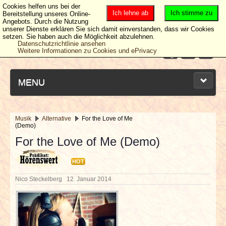
Cookies helfen uns bei der
Ich lehne ab
Ich stimme zu
Bereitstellung unseres Online-
Angebots. Durch die Nutzung
unserer Dienste erklären Sie sich damit einverstanden, dass wir Cookies
setzen. Sie haben auch die Möglichkeit abzulehnen.
Datenschutzrichtlinie ansehen
Weitere Informationen zu Cookies und ePrivacy
MENU
Musik
Alternative
For the Love of Me
(Demo)
NEUESTE ARTIKEL
For the Love of Me (Demo)
NEWS & DATES
HOT
Nico Steckelberg
12. Januar 2014
BERICHTE
VERLOSUNGEN