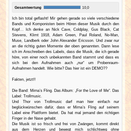
Gesamtwertung
10,0
Ich bin total geflasht! Mir gehen gerade so viele verschiedene
Bands und Komponisten beim Hören dieser Musik durch den
Kopf… Ich denke an Nick Cave, Coldplay, Gus Black, Cat
Stevens, Klimt 1918, Adam Green, Paul Roland, No-Man,
Muse, Landberk oder John Alexander Ericsson. Und zwar nur
an die richtig guten Momente der oben genannten. Dann lese
ich im Anschreiben des Labels, dass die Musik, die ich gerade
höre, von einer noch unbekannten Band stammt und dass es
sich bei den Aufnahmen auch „nur“ um Probenraum-
Aufnahmen handelt. Wie bitte? Das hier ist ein DEMO??
Fakten, jetzt!!
Die Band: Mirna’s Fling. Das Album: „For the Love of Me“. Das
Label: Trollmusic.
Und Thor von Trollmusic darf man hier einfach nur
beglückwünschen dafür, dass er Mirna’s Fling auf seinem
Label eine Plattform bietet. Da hat mal jemand den richtigen
Finger in der Nase gehabt.
Die Musik ist so frisch und frei von Zwängen, kommt direkt
aus dem Herzen und bewegt mich schlichtweg ohne