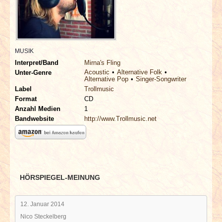
INTERVIEWS
SPECIALS
MUSIK
REDAKTION
Interpret/Band
Mirna's Fling
Acoustic
Alternative Folk
Unter-Genre
Alternative Pop
Singer-Songwriter
LINKS
Label
Trollmusic
Format
CD
ARCHIV
Anzahl Medien
1
Bandwebsite
http://www.Trollmusic.net
HÖRSPIEGEL-MEINUNG
12. Januar 2014
Nico Steckelberg